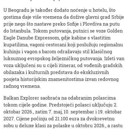
U Beogradu je također dodato noćenje u hotelu, što
gostima daje više vremena da dožive glavni grad Srbije
prije nego što nastave preko Sofije i Plovdiva na putu
do Istanbula. Tokom putovanja, putnici se voze Golden
Eagle Danube Expressom, gdje kabine s vlastitim
kupatilima, vagoni-restorani koji poslužuju regionalnu
kuhinju i vagon s barom odražavaju stil klasičnog
luksuznog evropskog željezničkog putovanja. Izleti van
voza uključeni su u cijeli itinerar, od vođenih gradskih
obilazaka i kulturnih predstava do ekskluzivnih
posjeta historijskim znamenitostima izvan redovnog
radnog vremena.
Balkan Explorer saobraća na odabranim polascima
tokom cijele godine. Predstojeći polasci uključuju 2.
oktobar 2026., zatim 7. maj, 10. septembar i 19. oktobar
2027. Cijene počinju od 21.100 eura za dvokrevetnu
sobu u deluxe klasi za polaske u oktobru 2026., a rastu