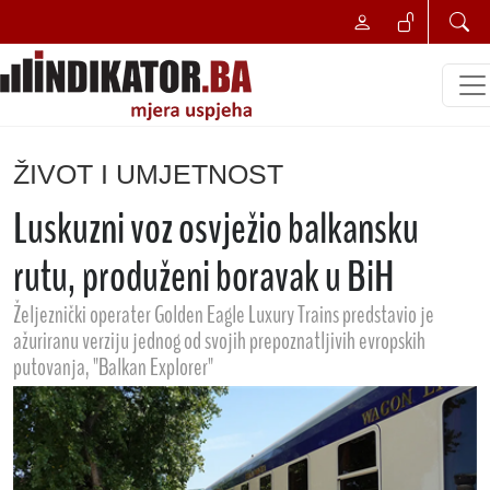
ŽIVOT I UMJETNOST
Luskuzni voz osvježio balkansku
rutu, produženi boravak u BiH
Željeznički operater Golden Eagle Luxury Trains predstavio je
ažuriranu verziju jednog od svojih prepoznatljivih evropskih
putovanja, "Balkan Explorer"