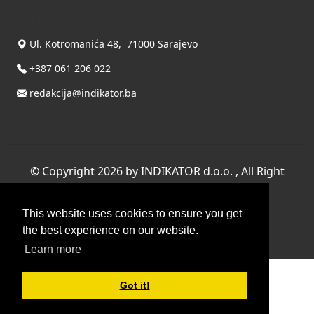
INDIKATOR d.o.o.
Ul. Kotromanića 48, 71000 Sarajevo
+387 061 206 022
redakcija@indikator.ba
©
Copyright 2026 by INDIKATOR d.o.o.
, All Right
Reserved.
This website uses cookies to ensure you get
Terms Of Use
|
Privacy Statement
the best experience on our website.
Powered by THYME SYSTEMS doo
Learn more
Got it!