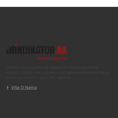
Text/HTML
Indikator.ba je jedan od vodećih finasijsko-poslovnih
medija u Bosni i Hercegovini u privatnom vlasništvu koji je
počeo sa radom 1. juna 2011 godine.
Više O Nama
Navigacija