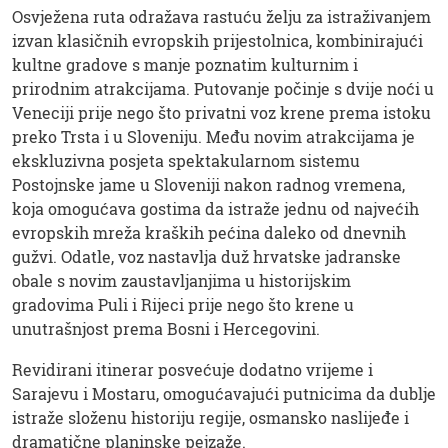
Osvježena ruta odražava rastuću želju za istraživanjem
izvan klasičnih evropskih prijestolnica, kombinirajući
kultne gradove s manje poznatim kulturnim i
prirodnim atrakcijama. Putovanje počinje s dvije noći u
Veneciji prije nego što privatni voz krene prema istoku
preko Trsta i u Sloveniju. Među novim atrakcijama je
ekskluzivna posjeta spektakularnom sistemu
Postojnske jame u Sloveniji nakon radnog vremena,
koja omogućava gostima da istraže jednu od najvećih
evropskih mreža kraških pećina daleko od dnevnih
gužvi. Odatle, voz nastavlja duž hrvatske jadranske
obale s novim zaustavljanjima u historijskim
gradovima Puli i Rijeci prije nego što krene u
unutrašnjost prema Bosni i Hercegovini.
Revidirani itinerar posvećuje dodatno vrijeme i
Sarajevu i Mostaru, omogućavajući putnicima da dublje
istraže složenu historiju regije, osmansko naslijeđe i
dramatične planinske pejzaže.