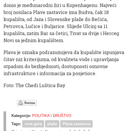
donio je međunarodni žiri u Kopenhagenu. Najveći
broj nosilaca Plave zastavice ima Budva, čak 18
kupališta, od Jaza i Slovenske plaže do Bečića,
Petrovca, Lučice i Buljarice. Slijede Ulcinj sa 11
kupališta, zatim Bar sa četiri, Tivat sa dvije i Herceg
Novi sa jednim kupalištem.
Plava je oznaka podrazumijeva da kupalište ispunjava
čitav niz kriterijuma, od kvaliteta vode i upravljanja
otpadom do bezbjednosti, dostupnosti osnovne
infrastrukture i informacija za posjetioce.
Foto: The Chedi Luštica Bay
Štampa
Kategorije:
POLITIKA I DRUŠTVO
Tags:
crna gora
plaže
Plava zastavica