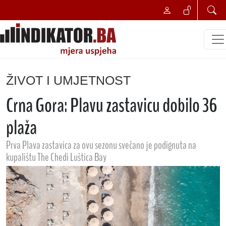
ŽIVOT I UMJETNOST
Crna Gora: Plavu zastavicu dobilo 36
plaža
Prva Plava zastavica za ovu sezonu svečano je podignuta na
kupalištu The Chedi Luštica Bay