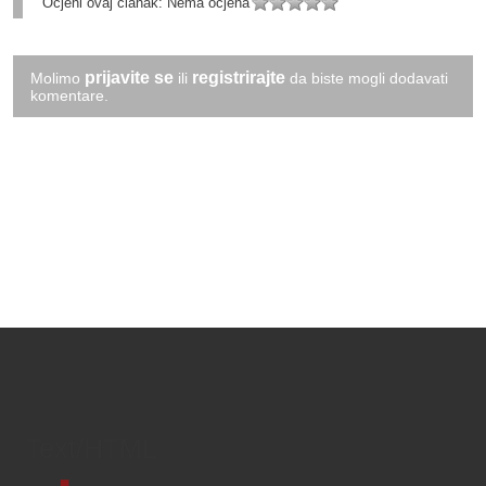
Ocjeni ovaj članak:
Nema ocjena
prijavite se
registrirajte
Molimo
ili
da biste mogli dodavati
komentare.
Text/HTML