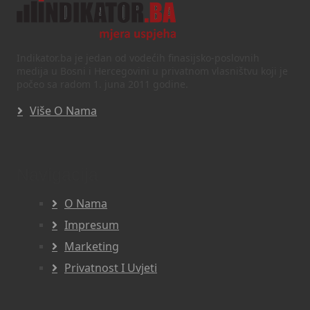
Indikator.ba je jedan od vodećih finasijsko-poslovnih
medija u Bosni i Hercegovini u privatnom vlasništvu koji je
počeo sa radom 1. juna 2011 godine.
Više O Nama
Navigacija
O Nama
Impresum
Marketing
Privatnost I Uvjeti