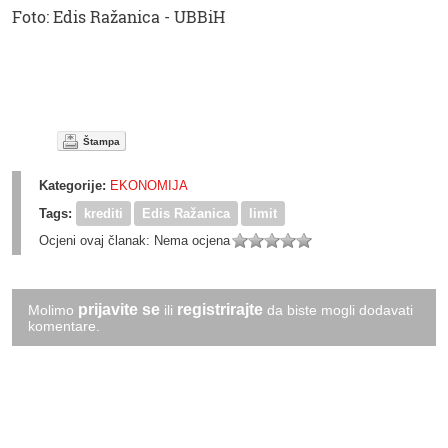
Foto: Edis Ražanica - UBBiH
Štampa
Kategorije:
EKONOMIJA
Tags:
krediti
Edis Ražanica
limit
Ocjeni ovaj članak:
Nema ocjena
prijavite se
registrirajte
Molimo
ili
da biste mogli dodavati
komentare.