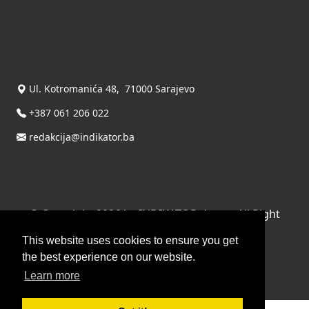
Kontaktirajte nas
INDIKATOR d.o.o.
Ul. Kotromanića 48, 71000 Sarajevo
+387 061 206 022
redakcija@indikator.ba
©
Copyright 2026 by INDIKATOR d.o.o.
, All Right
Reserved.
This website uses cookies to ensure you get
Terms Of Use
|
Privacy Statement
the best experience on our website.
Powered by THYME SYSTEMS doo
Learn more