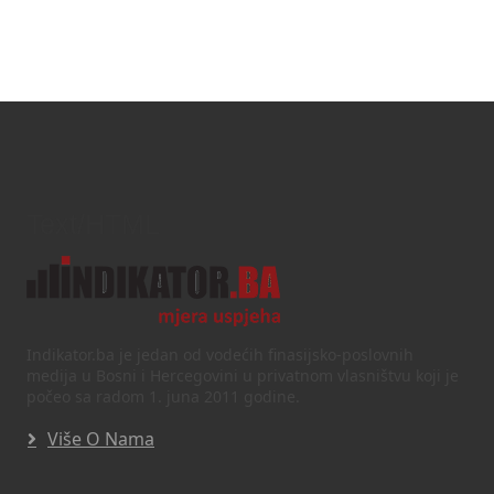
Text/HTML
Indikator.ba je jedan od vodećih finasijsko-poslovnih
medija u Bosni i Hercegovini u privatnom vlasništvu koji je
počeo sa radom 1. juna 2011 godine.
Više O Nama