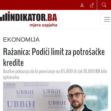
EKONOMIJA
Ražanica: Podići limit za potrošačke
kredite
Analize pokazuju da bi povećanje na 65.000 ili čak 70.000 KM bilo
optimalno