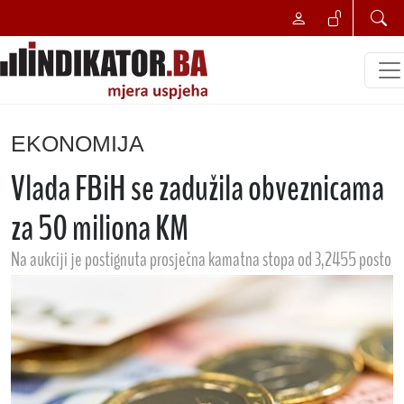
EKONOMIJA
Vlada FBiH se zadužila obveznicama
za 50 miliona KM
Na aukciji je postignuta prosječna kamatna stopa od 3,2455 posto