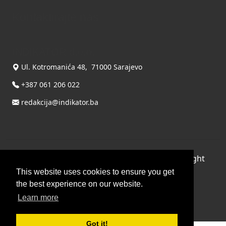
Kontaktirajte nas
INDIKATOR d.o.o.
Ul. Kotromanića 48, 71000 Sarajevo
+387 061 206 022
redakcija@indikator.ba
©
Copyright 2026 by INDIKATOR d.o.o.
, All Right
Reserved.
This website uses cookies to ensure you get
the best experience on our website.
Terms Of Use
|
Privacy Statement
Learn more
Powered by THYME SYSTEMS doo
Got it!