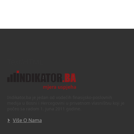
Text/HTML
Indikator.ba je jedan od vodećih finasijsko-poslovnih
medija u Bosni i Hercegovini u privatnom vlasništvu koji je
počeo sa radom 1. juna 2011 godine.
Više O Nama