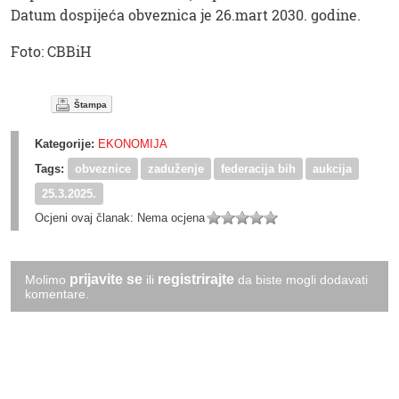
Datum dospijeća obveznica je 26.mart 2030. godine.
Foto: CBBiH
Štampa
Kategorije:
EKONOMIJA
Tags:
obveznice
zaduženje
federacija bih
aukcija
25.3.2025.
Ocjeni ovaj članak:
Nema ocjena
prijavite se
registrirajte
Molimo
ili
da biste mogli dodavati
komentare.