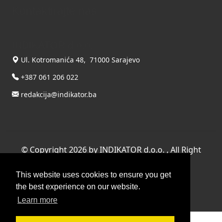
Kontaktirajte nas
INDIKATOR d.o.o.
Ul. Kotromanića 48, 71000 Sarajevo
+387 061 206 022
redakcija@indikator.ba
©
Copyright 2026 by INDIKATOR d.o.o.
, All Right
Reserved.
This website uses cookies to ensure you get
Terms Of Use
|
Privacy Statement
the best experience on our website.
Powered by THYME SYSTEMS doo
Learn more