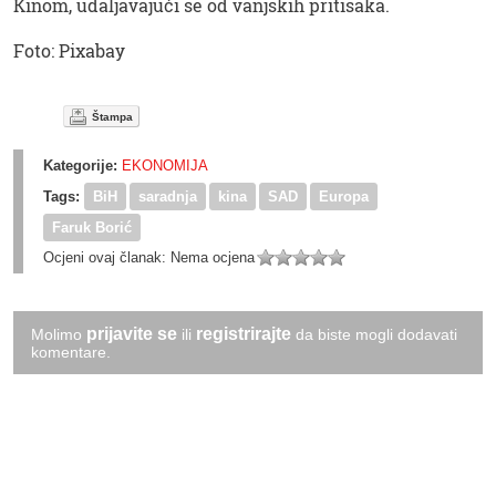
Kinom, udaljavajući se od vanjskih pritisaka.
Foto: Pixabay
Štampa
Kategorije:
EKONOMIJA
Tags:
BiH
saradnja
kina
SAD
Europa
Faruk Borić
Ocjeni ovaj članak:
Nema ocjena
prijavite se
registrirajte
Molimo
ili
da biste mogli dodavati
komentare.