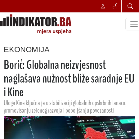
EKONOMIJA
Borić: Globalna neizvjesnost
naglašava nužnost bliže saradnje EU
i Kine
Uloga Kine ključna je u stabilizaciji globalnih opskrbnih lanaca,
promovisanju zelenog razvoja i poboljšanju povezanosti