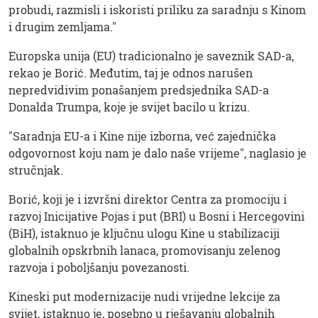
probudi, razmisli i iskoristi priliku za saradnju s Kinom
i drugim zemljama."
Europska unija (EU) tradicionalno je saveznik SAD-a,
rekao je Borić. Međutim, taj je odnos narušen
nepredvidivim ponašanjem predsjednika SAD-a
Donalda Trumpa, koje je svijet bacilo u krizu.
"Saradnja EU-a i Kine nije izborna, već zajednička
odgovornost koju nam je dalo naše vrijeme", naglasio je
stručnjak.
Borić, koji je i izvršni direktor Centra za promociju i
razvoj Inicijative Pojas i put (BRI) u Bosni i Hercegovini
(BiH), istaknuo je ključnu ulogu Kine u stabilizaciji
globalnih opskrbnih lanaca, promovisanju zelenog
razvoja i poboljšanju povezanosti.
Kineski put modernizacije nudi vrijedne lekcije za
svijet, istaknuo je, posebno u rješavanju globalnih