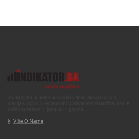
Text/HTML
Indikator.ba je jedan od vodećih finasijsko-poslovnih
medija u Bosni i Hercegovini u privatnom vlasništvu koji je
počeo sa radom 1. juna 2011 godine.
Više O Nama