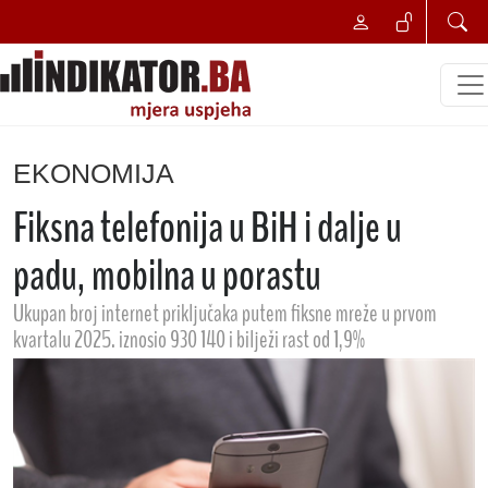
EKONOMIJA
Fiksna telefonija u BiH i dalje u
padu, mobilna u porastu
Ukupan broj internet priključaka putem fiksne mreže u prvom
kvartalu 2025. iznosio 930 140 i bilježi rast od 1,9%