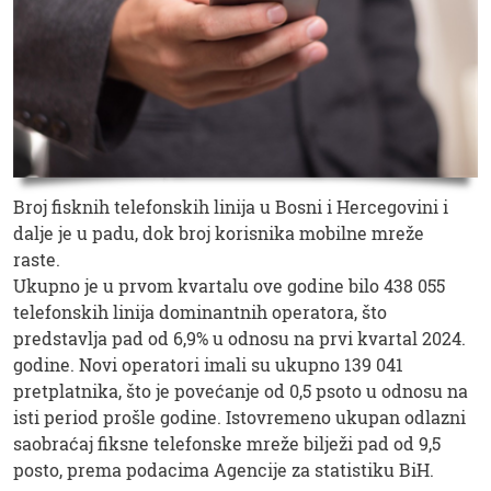
Broj fisknih telefonskih linija u Bosni i Hercegovini i
dalje je u padu, dok broj korisnika mobilne mreže
raste.
Ukupno je u prvom kvartalu ove godine bilo 438 055
telefonskih linija dominantnih operatora, što
predstavlja pad od 6,9% u odnosu na prvi kvartal 2024.
godine. Novi operatori imali su ukupno 139 041
pretplatnika, što je povećanje od 0,5 psoto u odnosu na
isti period prošle godine. Istovremeno ukupan odlazni
saobraćaj fiksne telefonske mreže bilježi pad od 9,5
posto, prema podacima Agencije za statistiku BiH.