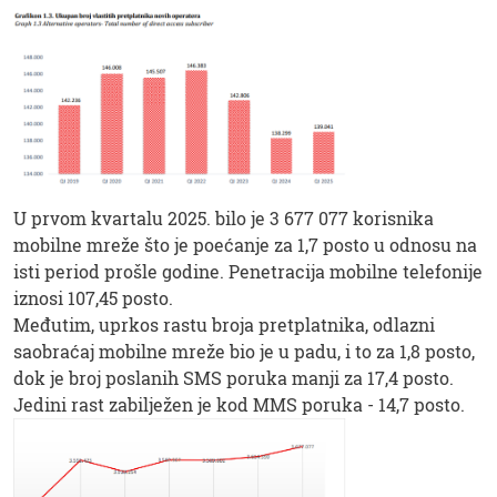
U prvom kvartalu 2025. bilo je 3 677 077 korisnika
mobilne mreže što je poećanje za 1,7 posto u odnosu na
isti period prošle godine. Penetracija mobilne telefonije
iznosi 107,45 posto.
Međutim, uprkos rastu broja pretplatnika, odlazni
saobraćaj mobilne mreže bio je u padu, i to za 1,8 posto,
dok je broj poslanih SMS poruka manji za 17,4 posto.
Jedini rast zabilježen je kod MMS poruka - 14,7 posto.