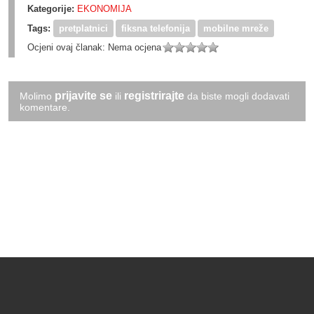
Kategorije:
EKONOMIJA
Tags:
pretplatnici
fiksna telefonija
mobilne mreže
Ocjeni ovaj članak:
Nema ocjena
prijavite se
registrirajte
Molimo
ili
da biste mogli dodavati
komentare.