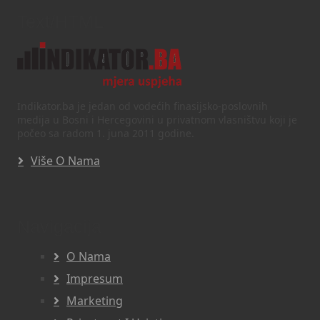
Text/HTML
Indikator.ba je jedan od vodećih finasijsko-poslovnih
medija u Bosni i Hercegovini u privatnom vlasništvu koji je
počeo sa radom 1. juna 2011 godine.
Više O Nama
Navigacija
O Nama
Impresum
Marketing