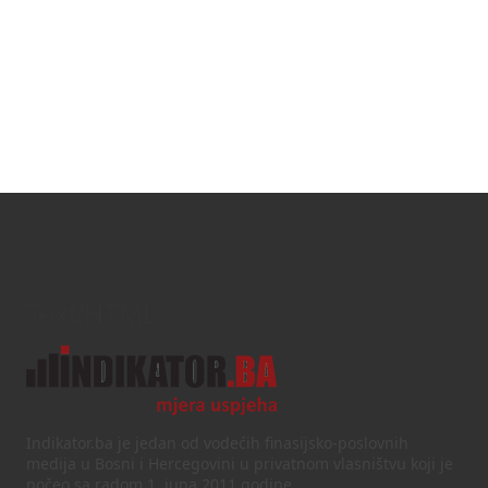
Text/HTML
Indikator.ba je jedan od vodećih finasijsko-poslovnih
medija u Bosni i Hercegovini u privatnom vlasništvu koji je
počeo sa radom 1. juna 2011 godine.