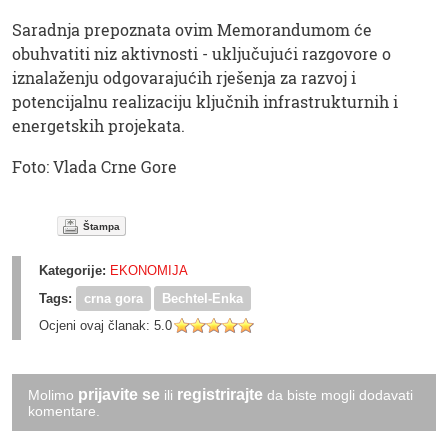
Saradnja prepoznata ovim Memorandumom će
obuhvatiti niz aktivnosti - uključujući razgovore o
iznalaženju odgovarajućih rješenja za razvoj i
potencijalnu realizaciju ključnih infrastrukturnih i
energetskih projekata.
Foto: Vlada Crne Gore
Štampa
Kategorije:
EKONOMIJA
Tags:
crna gora
Bechtel-Enka
Ocjeni ovaj članak:
5.0
prijavite se
registrirajte
Molimo
ili
da biste mogli dodavati
komentare.