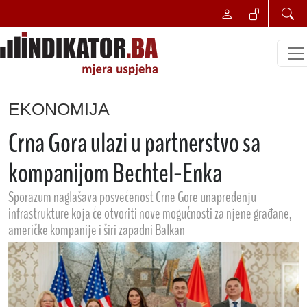
EKONOMIJA
Crna Gora ulazi u partnerstvo sa
kompanijom Bechtel-Enka
Sporazum naglašava posvećenost Crne Gore unapređenju
infrastrukture koja će otvoriti nove mogućnosti za njene građane,
američke kompanije i širi zapadni Balkan