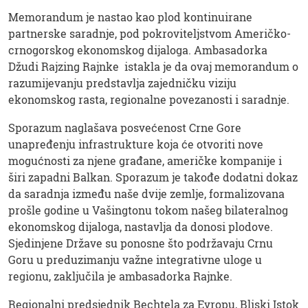
Memorandum je nastao kao plod kontinuirane
partnerske saradnje, pod pokroviteljstvom Američko-
crnogorskog ekonomskog dijaloga. Ambasadorka
Džudi Rajzing Rajnke istakla je da ovaj memorandum o
razumijevanju predstavlja zajedničku viziju
ekonomskog rasta, regionalne povezanosti i saradnje.
Sporazum naglašava posvećenost Crne Gore
unapređenju infrastrukture koja će otvoriti nove
mogućnosti za njene građane, američke kompanije i
širi zapadni Balkan. Sporazum je takođe dodatni dokaz
da saradnja između naše dvije zemlje, formalizovana
prošle godine u Vašingtonu tokom našeg bilateralnog
ekonomskog dijaloga, nastavlja da donosi plodove.
Sjedinjene Države su ponosne što podržavaju Crnu
Goru u preduzimanju važne integrativne uloge u
regionu, zaključila je ambasadorka Rajnke.
Regionalni predsjednik Bechtela za Evropu, Bliski Istok