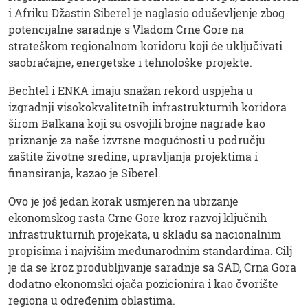
i Afriku Džastin Siberel je naglasio oduševljenje zbog
potencijalne saradnje s Vladom Crne Gore na
strateškom regionalnom koridoru koji će uključivati
saobraćajne, energetske i tehnološke projekte.
Bechtel i ENKA imaju snažan rekord uspjeha u
izgradnji visokokvalitetnih infrastrukturnih koridora
širom Balkana koji su osvojili brojne nagrade kao
priznanje za naše izvrsne mogućnosti u području
zaštite životne sredine, upravljanja projektima i
finansiranja, kazao je Siberel.
Ovo je još jedan korak usmjeren na ubrzanje
ekonomskog rasta Crne Gore kroz razvoj ključnih
infrastrukturnih projekata, u skladu sa nacionalnim
propisima i najvišim međunarodnim standardima. Cilj
je da se kroz produbljivanje saradnje sa SAD, Crna Gora
dodatno ekonomski ojača pozicionira i kao čvorište
regiona u određenim oblastima.