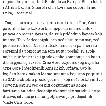
regionalni predsjednik Bechtela za Evropu, Bliski Istok
i Afriku Džastin Siberel i član Izvršnog odbora firme
Enka, Ozger Inal.
- Dugo smo sanjali razvoj infrastrukture u Crnij Gori,
govorili o tome kako bi bilo lijepo da imamo auto-
puteve do mora i sjevera, do svih pridodnih ljepota koje
imamo. Taj višedecenijski san neće biti samo san, već
postaje realnost. Naši strateški američki partneri su
spremni da pomognu na tom putu i poslali su svoje
najbolje inženjerske i građevisnke kompanije da budu
dio uspješnog razvoja Crne Gore, zajedničkog uspjeha
Crne Gore i Sjedinjenih Američkih Država. Ovo je
logičan korak nakon Memoranduma koji smo potpisali
sa SAD u oktobru prošle godine, i koji neće ostati mrtvo
slovo na papiru već će biti dokument na kome
baziramo naredne decenije ekonomske saradnje dvije
države, istakao je nakon potpisivanja predsjednik
Vlade Crne Gore.