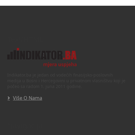
Text/HTML
Indikator.ba je jedan od vodećih finasijsko-poslovnih
medija u Bosni i Hercegovini u privatnom vlasništvu koji je
počeo sa radom 1. juna 2011 godine.
Više O Nama
Navigacija