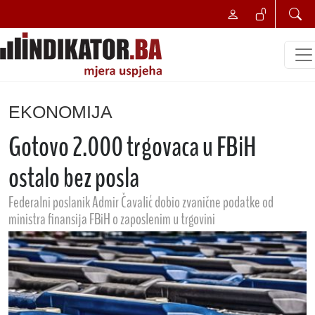
EKONOMIJA
Gotovo 2.000 trgovaca u FBiH
ostalo bez posla
Federalni poslanik Admir Čavalić dobio zvanične podatke od
ministra finansija FBiH o zaposlenim u trgovini