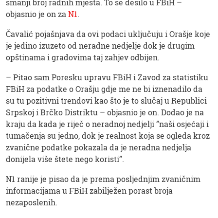
smanji broj radnih mjesta. To se desilo u FBiH –
objasnio je on za
N1
.
Čavalić pojašnjava da ovi podaci uključuju i Orašje koje
je jedino izuzeto od neradne nedjelje dok je drugim
opštinama i gradovima taj zahjev odbijen.
– Pitao sam Poresku upravu FBiH i Zavod za statistiku
FBiH za podatke o Orašju gdje me ne bi iznenadilo da
su tu pozitivni trendovi kao što je to slučaj u Republici
Srpskoj i Brčko Distriktu – objasnio je on. Dodao je na
kraju da kada je riječ o neradnoj nedjelji ”naši osjećaji i
tumačenja su jedno, dok je realnost koja se ogleda kroz
zvanične podatke pokazala da je neradna nedjelja
donijela više štete nego koristi”.
N1 ranije je pisao da je prema posljednjim zvaničnim
informacijama u FBiH zabilježen porast broja
nezaposlenih.