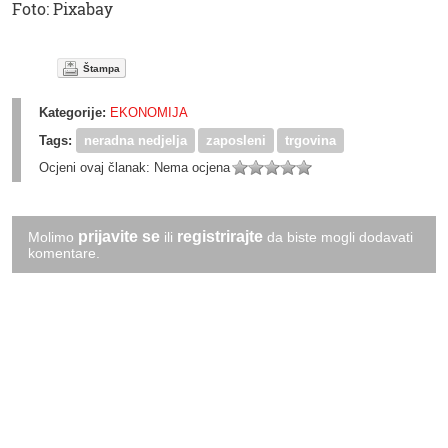
Foto: Pixabay
Štampa
Kategorije:
EKONOMIJA
Tags:
neradna nedjelja
zaposleni
trgovina
Ocjeni ovaj članak:
Nema ocjena
prijavite se
registrirajte
Molimo
ili
da biste mogli dodavati
komentare.