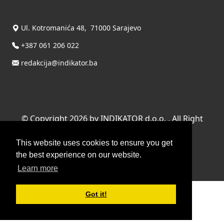
INDIKATOR d.o.o.
Ul. Kotromanića 48, 71000 Sarajevo
+387 061 206 022
redakcija@indikator.ba
©
Copyright 2026 by INDIKATOR d.o.o.
, All Right
Reserved.
This website uses cookies to ensure you get
Terms Of Use
|
Privacy Statement
the best experience on our website.
Powered by THYME SYSTEMS doo
Learn more
Got it!