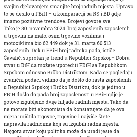
svojim djelovanjem smanjite broj radnih mjesta. Upravo
to se desilo u FBiH – u komparaciji sa RS i BD gdje
imamo pozitivne trendove. Brojevi govore sve.
Tako je 30. novembra 2024. broj zaposlenih zaposlenih
u trgovini na malo, osim trgovine vozilima i
motociklima bio 62.449 dok je 31. marta 60.513
zaposlenih. Dok u FBiH broj radnika pada, ističe
Čavalić, suprotan je trend u Republici Srpskoj.– Dobra
stvar u BiH da možete uporediti FBiH sa Republikom
Srpskom odnosno Brčko Distriktom. Kada se pogledaju
zvanični podaci vidimo da je došlo do rasta zaposlenih
u Republici Srpskoj i Brčko Distriktu, dok je jedino u
FBiH došlo do pada broj zaposlenosti u FBiH gdje je
gotovo izgubljeno dvije hiljade radnih mjesta. Tako da
ne morate biti ekonomista da konstatujete da je ova
mjera uništila trgovce, trgovine i najviše štete
napravila radnicima koji su izgubili radna mjesta.
Najgora stvar koju politika može da uradi jeste da