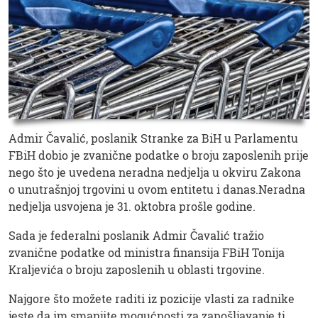
Admir Čavalić, poslanik Stranke za BiH u Parlamentu
FBiH dobio je zvanične podatke o broju zaposlenih prije
nego što je uvedena neradna nedjelja u okviru Zakona
o unutrašnjoj trgovini u ovom entitetu i danas.Neradna
nedjelja usvojena je 31. oktobra prošle godine.
Sada je federalni poslanik Admir Čavalić tražio
zvanične podatke od ministra finansija FBiH Tonija
Kraljevića o broju zaposlenih u oblasti trgovine.
Najgore što možete raditi iz pozicije vlasti za radnike
jeste da im smanjite mogućnosti za zapošljavanje tj.