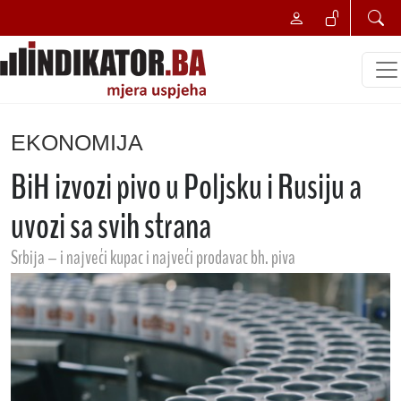
EKONOMIJA
BiH izvozi pivo u Poljsku i Rusiju a
uvozi sa svih strana
Srbija – i najveći kupac i najveći prodavac bh. piva