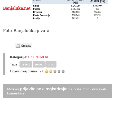
Banjaluka.net
.
Foto: Banjalučka pivara
Štampa
Kategorije:
EKONOMIJA
Tags:
izvoz
uvoz
pivo
Ocjeni ovaj članak:
2.0
prijavite se
registrirajte
Molimo
ili
da biste mogli dodavati
komentare.