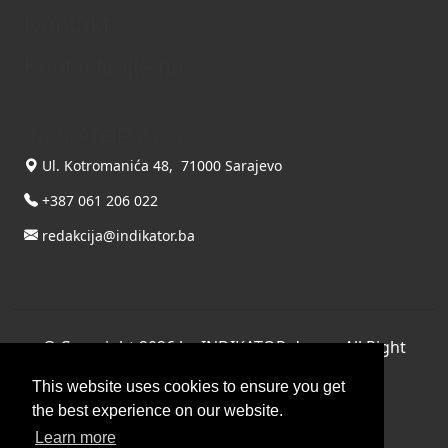
Kontakt
Kontaktirajte nas
INDIKATOR d.o.o.
Ul. Kotromanića 48, 71000 Sarajevo
+387 061 206 022
redakcija@indikator.ba
©
Copyright 2026 by INDIKATOR d.o.o.
, All Right
Reserved.
This website uses cookies to ensure you get
Terms Of Use
|
Privacy Statement
the best experience on our website.
Powered by THYME SYSTEMS doo
Learn more