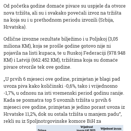
Od početka godine domaće pivare su uspjele da otvore
nova tržišta, ali su i svakako povećali izvoz na tržišta
na koja su i u prethodnom periodu izvozili (Srbija,
Hrvatska).
Odlične izvozne rezultate bilježimo i u Poljskoj (3,05
miliona KM), koja se prošle godine gotovo nije ni
pojavila na listi kupaca, te u Ruskoj Federaciji (978.948
KM) i Latviji (662.452 KM), tržištima koja su domaće
pivare otvorile tek ove godine.
„U prvih 6 mjeseci ove godine, primjetan je blagi pad
uvoza piva kako količinski -0,6%, tako i vrijednosno
-1,7%, u odnosu na isti vremenski period godinu ranije.
Kada se posmatra top 5 uvoznih tržišta u prvih 6
mjeseci ove godine, primjetan je jedino porast uvoza iz
Hrvatske 11,2%, dok su ostala tržišta u manjem padu“,
rekli su iz Spoljnotrgovinske komore BiH za