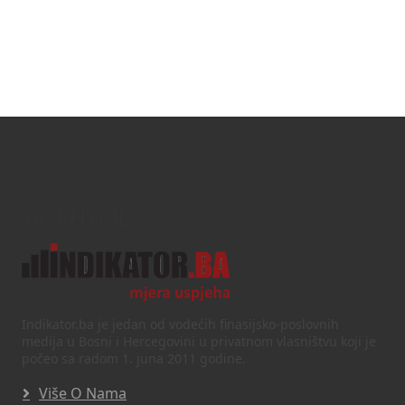
Text/HTML
Indikator.ba je jedan od vodećih finasijsko-poslovnih
medija u Bosni i Hercegovini u privatnom vlasništvu koji je
počeo sa radom 1. juna 2011 godine.
Više O Nama