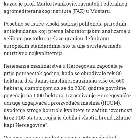
kazao je prof. Marko Ivanković, ravnatelj Federalnog
agromediteranskog instituta (FAZ) u Mostaru.
Posebno se ističe visoki sadržaj polifenola prirodnih
antioksidansa koji prema laboratorijskim analizama u
velikom postotku prelaze granicu definiranu
europskim standardima, što ta ulja svrstava među
nutritivno najkvalitetnija.
Renesansa maslinarstva u Hercegovini započela je
prije petnaestak godina, kada se obrađivalo tek 80
hektara, dok danas maslinici zauzimaju više od 660
hektara, s ambicijom da se do 2030. godine površine
povećaju na 1000 hektara. Uz osnivanje Hercegovačke
udruge uzgajivača i proizvođača maslina (HUUM),
uvođenje stroge kontrole kvalitete te zaštitu izvornosti
kroz PDO status, regija je dobila i vlastiti brend „Zlatne
kapi Hercegovine“.
Ova postignuća rezultat su spoja gotovo idealnih