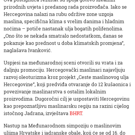
prirodnih uvjeta i predanog rada proizvođača. Iako se
Hercegovina nalazi na rubu održive zone uzgoja
maslina, specifična klima s vrelim danima i hladnim
noćima – potiče nastanak ulja bogatih polifenolima.
„Ono što se nekada smatralo nedostatkom, danas se
pokazuje kao prednost u doba klimatskih promjena“,
naglašava Ivanković.
Uspjesi na međunarodnoj sceni otvorili su vrata i za
daljnju promociju. Hercegovački maslinari najavljuju
razvoj oleoturizma kroz projekt „Ceste maslinovog ulja
Hercegovine“, koji predviđa otvaranje do 12 kušaonica i
povezivanje maslinarstva s ostalim lokalnim
proizvodima. Dugoročni cilj je uspostaviti Hercegovinu
kao prepoznatljivu maslinarsku regiju na razini cijelog
istočnog Jadrana, izvještava
BHRT
.
Nastup na Međunarodnom simpoziju o maslinovim
uljima Hrvatske i jadranske obale, koji će se od 16. do