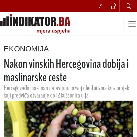
EKONOMIJA
Nakon vinskih Hercegovina dobija i
maslinarske ceste
Hercegovački maslinari najavljuju razvoj oleoturizma kroz projekt
koji predviđa otvaranje do 12 kušaonica ulja