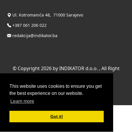
INDIKATOR d.o.o.
Ul. Kotromanića 48, 71000 Sarajevo
+387 061 206 022
redakcija@indikator.ba
©
Copyright 2026 by INDIKATOR d.o.o.
, All Right
Reserved.
This website uses cookies to ensure you get
Terms Of Use
|
Privacy Statement
the best experience on our website.
Powered by THYME SYSTEMS doo
Learn more
Got it!