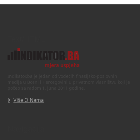
Text/HTML
Indikator.ba je jedan od vodećih finasijsko-poslovnih
medija u Bosni i Hercegovini u privatnom vlasništvu koji je
počeo sa radom 1. juna 2011 godine.
Više O Nama
Navigacija