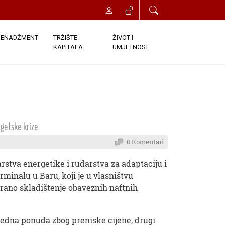
ENADŽMENT
TRŽIŠTE
ŽIVOT I
KAPITALA
UMJETNOST
getske krize
0 Komentari
rstva energetike i rudarstva za adaptaciju i
minalu u Baru, koji je u vlasništvu
rano skladištenje obaveznih naftnih
nijedna ponuda zbog preniske cijene, drugi