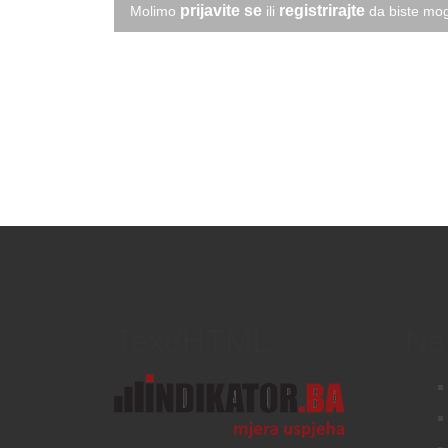
prijavite se
registrirajte
Molimo
ili
da biste mog
Text/HTML
Na