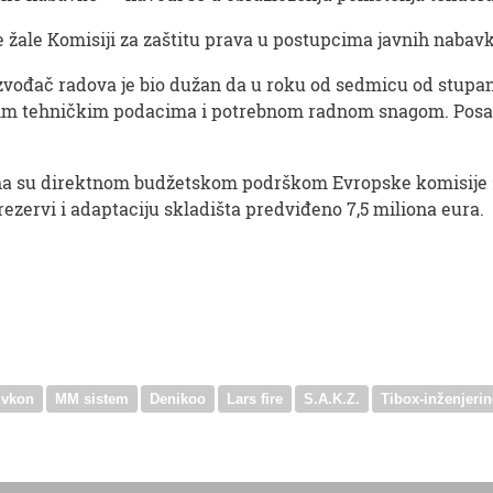
 žale Komisiji za zaštitu prava u postupcima javnih nabavk
zvođač radova je bio dužan da u roku od sedmicu od stupan
im tehničkim podacima i potrebnom radnom snagom. Posao 
đena su direktnom budžetskom podrškom Evropske komisije z
rezervi i adaptaciju skladišta predviđeno 7,5 miliona eura.
Ivkon
MM sistem
Denikoo
Lars fire
S.A.K.Z.
Tibox-inženjeri