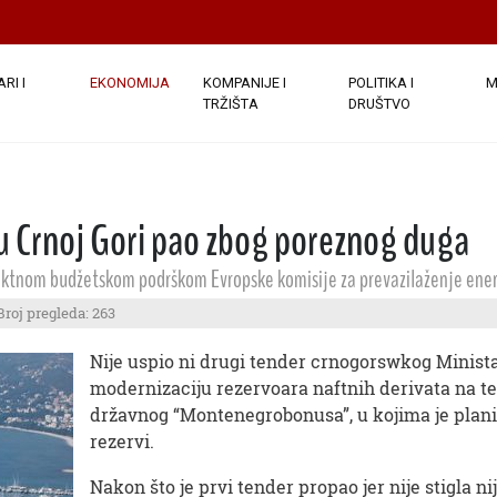
RI I
EKONOMIJA
KOMPANIJE I
POLITIKA I
M
TRŽIŠTA
DRUŠTVO
 u Crnoj Gori pao zbog poreznog duga
irektnom budžetskom podrškom Evropske komisije za prevazilaženje ener
Broj pregleda: 263
Nije uspio ni drugi tender crnogorswkog Minista
modernizaciju rezervoara naftnih derivata na ter
državnog “Montenegrobonusa”, u kojima je plani
rezervi.
Nakon što je prvi tender propao jer nije stigla 