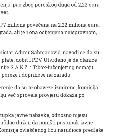
tenju, pao zbog poreskog duga od 2,22 eura
iver.
1,77 miliona povećana na 2,22 miliona eura,
rada, ali je i ona ocijenjena neispravnom,
inistar Admir Šahmanović, navodi se da su
plate, dobit i PDV. Utvrđeno je da članice
nije S.A.K.Z. i Tibox-inženjering nemaju
 poreze i doprinose na zaradu.
erenje da su te obaveze izmirene, komisija
riju već sprovela provjeru dokaza po
stupka javne nabavke, odnosno nijesu
ručilac dužan da poništi postupak javne
 Komisija ovlašćenog licu naručioca predlaže
.