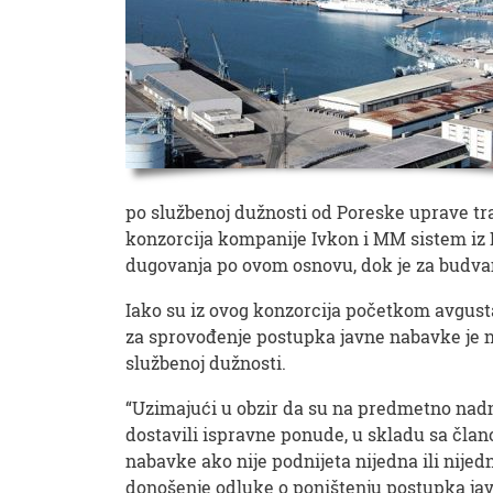
po službenoj dužnosti od Poreske uprave tra
konzorcija kompanije Ivkon i MM sistem iz N
dugovanja po ovom osnovu, dok je za budvan
Iako su iz ovog konzorcija početkom avgusta
za sprovođenje postupka javne nabavke je ni
službenoj dužnosti.
“Uzimajući u obzir da su na predmetno nadm
dostavili ispravne ponude, u skladu sa čla
nabavke ako nije podnijeta nijedna ili nije
donošenje odluke o poništenju postupka jav