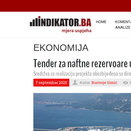
HOME
KOMENTA
ANALIZE
EKONOMIJA
Tender za naftne rezervoare
Sredstva za realizaciju projekta obezbijeđena su d
7 septembar 2025
Autor:
Borivoje Simić