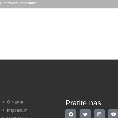
li dodavati komentare.
vigacija
Pratite nas
Pratite nas
O Nama
Impresum