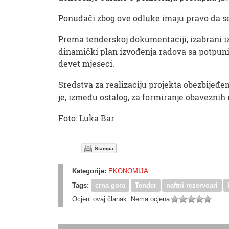
Ponuđači zbog ove odluke imaju pravo da se
Prema tenderskoj dokumentaciji, izabrani i
dinamički plan izvođenja radova sa potpun
devet mjeseci.
Sredstva za realizaciju projekta obezbije
je, između ostalog, za formiranje obaveznih 
Foto: Luka Bar
Štampa
Kategorije:
EKONOMIJA
Tags:
crna gora
Tender
naftni rezervoari
Ocjeni ovaj članak:
Nema ocjena