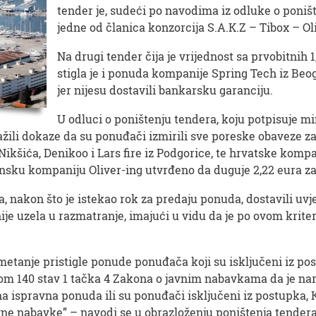
tender je, sudeći po navodima iz odluke o poniš
jedne od članica konzorcija S.A.K.Z – Tibox – Ol
Na drugi tender čija je vrijednost sa prvobitnih 
stigla je i ponuda kompanije Spring Tech iz Beog
jer nijesu dostavili bankarsku garanciju.
U odluci o poništenju tendera, koju potpisuje m
žili dokaze da su ponuđači izmirili sve poreske obaveze za 
ikšića, Denikoo i Lars fire iz Podgorice, te hrvatske kompa
sku kompaniju Oliver-ing utvrđeno da duguje 2,22 eura za
, nakon što je istekao rok za predaju ponuda, dostavili uvj
je uzela u razmatranje, imajući u vidu da je po ovom krite
etanje pristigle ponude ponuđača koji su isključeni iz po
nom 140 stav 1 tačka 4 Zakona o javnim nabavkama da je na
dna ispravna ponuda ili su ponuđači isključeni iz postupka,
ne nabavke” – navodi se u obrazloženju poništenja tendera