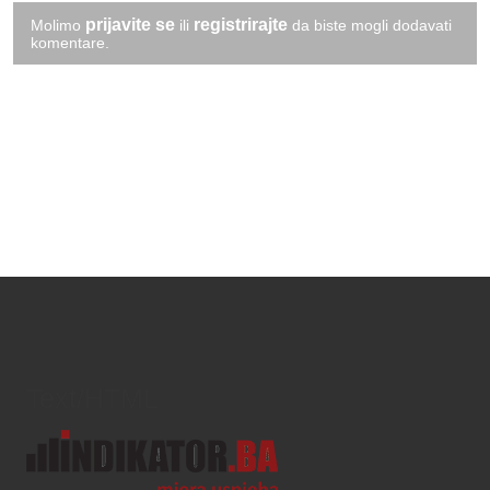
prijavite se
registrirajte
Molimo
ili
da biste mogli dodavati
komentare.
Text/HTML