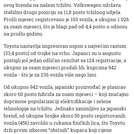
ovog brenda na našem tržištu. Volkswagen održava
stabilnu drugu poziciju sa 11,8 posto tržišnog udjela.
Prošli mjesec registrovano je 103 vozila, a ukupno 1.026
za osam mjeseci, što je blagi pad od 4,4 posto u odnosu
na prošlu godinu.
Toyota nastavlja impresivan uspon s najvećim rastom
(33,4 posto) od trojke na vrhu. Japanci su u augustu
postigli još jedan odličan rezultat sa 124 registracije, a
ukupno za osam mjeseci prodali bh. kupcima 942
vozila - što je za 236 vozila više nego lani.
Od ukupno 942 vozila, japanski proizvođač je plasirao
skoro 60 posto hibrida za osam mjeseci – koji značajno
doprinose popularizaciji elektrifikacije i zelene
tehnologije na tržištu. Jednako zanimljivo za japanski
brend, od ukupne brojke skoro 50 posto registrovanih
vozila (456) završilo u rukama fizičkih lica, što Toyotu
drži prvim izborom “običnih” kupaca koji cijene