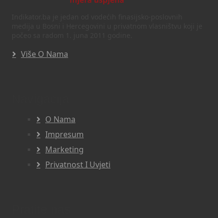
Indikator.ba je jedan od vodećih finasijsko-poslovnih
medija u Bosni i Hercegovini u privatnom vlasništvu koji je
počeo sa radom 1. juna 2011 godine.
Više O Nama
Navigacija
O Nama
Impresum
Marketing
Privatnost I Uvjeti
Pratite nas