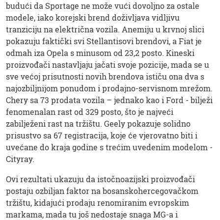
budući da Sportage ne može vući dovoljno za ostale
modele, iako korejski brend doživljava vidljivu
tranziciju na električna vozila. Anemiju u krvnoj slici
pokazuju faktički svi Stellantisovi brendovi, a Fiat je
odmah iza Opela s minusom od 23,2 posto. Kineski
proizvođači nastavljaju jačati svoje pozicije, mada se u
sve većoj prisutnosti novih brendova ističu ona dva s
najozbiljnijom ponudom i prodajno-servisnom mrežom.
Chery sa 73 prodata vozila – jednako kao i Ford - bilježi
fenomenalan rast od 329 posto, što je najveći
zabilježeni rast na tržištu. Geely pokazuje solidno
prisustvo sa 67 registracija, koje će vjerovatno biti i
uvećane do kraja godine s trećim uvedenim modelom -
Cityray.
Ovi rezultati ukazuju da istočnoazijski proizvođači
postaju ozbiljan faktor na bosanskohercegovačkom
tržištu, kidajući prodaju renomiranim evropskim
markama, mada tu još nedostaje snaga MG-a i