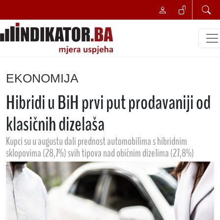
EKONOMIJA
Hibridi u BiH prvi put prodavaniji od
klasičnih dizelaša
Kupci su u augustu dali prednost automobilima s hibridnim
sklopovima (28,7%) svih tipova nad običnim dizelima (27,8%)