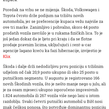
Poredak na vrhu se ne mijenja. Škoda, Volkswagen i
Toyota čvrsto drže podijum na tržištu novih
automobila, jer se preferencije kupaca vežu najviše za
ove tri marke. Zanimljivo i pohvalno, skoro 44 posto
prodatih vozila završilo je u rukama fizičkih lica. To je
još jedan dokaz da je ljeto pri kraju i da se flotne
prodaje pravnim licima, uključujući i rent-a-car
agencije lagano kreću ka fazi hibernacije, izvijestio je
Klix
.
Škoda i dalje drži nedodirljivu prvu poziciju s tržišnim
udjelom od čak 20,9 posto ukupno ili oko 25 posto u
putničkom segmentu. U augustu je registrovano 166
novih Škodinih vozila, što je nešto manje nego u julu, ali
je za osam mjeseci ukupno isporučeno impresivnih
1.824 automobila ili 267 vozila više nego lani u istom
razdoblju. Svaki četvrti putnički automobil u BiH nosi
znak češkog ponosa, što potvrđuje dominantnu poziciju