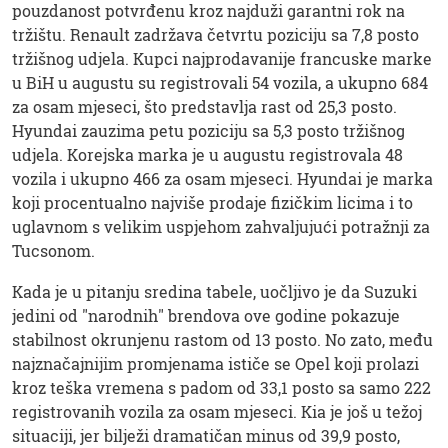
pouzdanost potvrđenu kroz najduži garantni rok na
tržištu. Renault zadržava četvrtu poziciju sa 7,8 posto
tržišnog udjela. Kupci najprodavanije francuske marke
u BiH u augustu su registrovali 54 vozila, a ukupno 684
za osam mjeseci, što predstavlja rast od 25,3 posto.
Hyundai zauzima petu poziciju sa 5,3 posto tržišnog
udjela. Korejska marka je u augustu registrovala 48
vozila i ukupno 466 za osam mjeseci. Hyundai je marka
koji procentualno najviše prodaje fizičkim licima i to
uglavnom s velikim uspjehom zahvaljujući potražnji za
Tucsonom.
Kada je u pitanju sredina tabele, uočljivo je da Suzuki
jedini od "narodnih" brendova ove godine pokazuje
stabilnost okrunjenu rastom od 13 posto. No zato, među
najznačajnijim promjenama ističe se Opel koji prolazi
kroz teška vremena s padom od 33,1 posto sa samo 222
registrovanih vozila za osam mjeseci. Kia je još u težoj
situaciji, jer bilježi dramatičan minus od 39,9 posto,