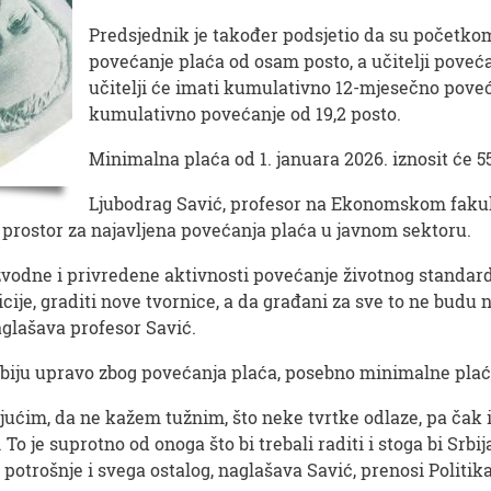
Predsjednik je također podsjetio da su početkom
povećanje plaća od osam posto, a učitelji poveća
učitelji će imati kumulativno 12-mjesečno poveća
kumulativno povećanje od 19,2 posto.
Minimalna plaća od 1. januara 2026. iznosit će 5
Ljubodrag Savić, profesor na Ekonomskom fakul
a prostor za najavljena povećanja plaća u javnom sektoru.
izvodne i privredene aktivnosti povećanje životnog standar
icije, graditi nove tvornice, a da građani za sve to ne budu
aglašava profesor Savić.
biju upravo zbog povećanja plaća, posebno minimalne plać
ćim, da ne kažem tužnim, što neke tvrtke odlaze, pa čak im
o je suprotno od onoga što bi trebali raditi i stoga bi Srbi
 potrošnje i svega ostalog, naglašava Savić, prenosi Politika