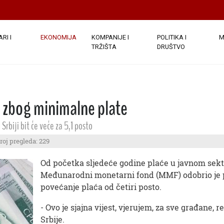
RI I
EKONOMIJA
KOMPANIJE I
POLITIKA I
M
TRŽIŠTA
DRUŠTVO
je zbog minimalne plate
rbiji bit će veće za 5,1 posto
roj pregleda: 229
Od početka sljedeće godine plaće u javnom sektor
Međunarodni monetarni fond (MMF) odobrio je po
povećanje plaća od četiri posto.
- Ovo je sjajna vijest, vjerujem, za sve građane,
Srbije.