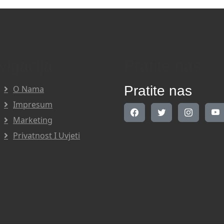
vigacija
Pratite nas
Pratite nas
O Nama
Impresum
Marketing
Privatnost I Uvjeti