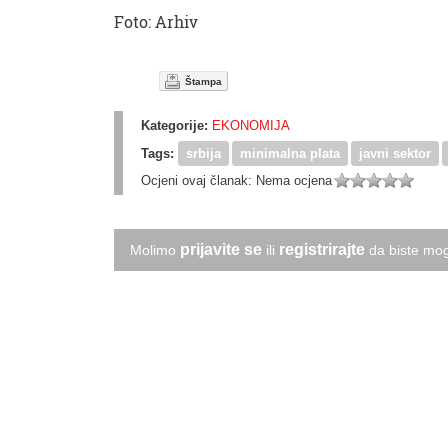
Foto: Arhiv
Štampa
Kategorije:
EKONOMIJA
Tags:
srbija
minimalna plata
javni sektor
Ocjeni ovaj članak:
Nema ocjena
prijavite se
registrirajte
Molimo
ili
da biste mog