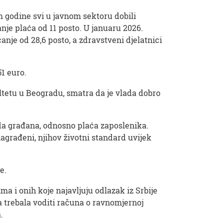
 godine svi u javnom sektoru dobili
nje plaća od 11 posto. U januaru 2026.
nje od 28,6 posto, a zdravstveni djelatnici
51 euro.
tetu u Beogradu, smatra da je vlada dobro
da građana, odnosno plaća zaposlenika.
 nagrađeni, njihov životni standard uvijek
e.
a i onih koje najavljuju odlazak iz Srbije
ja trebala voditi računa o ravnomjernoj
.