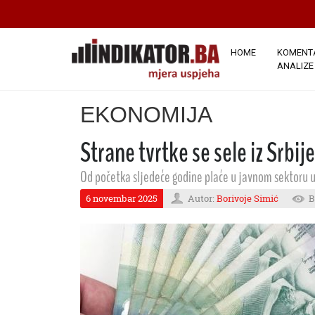
HOME
KOMENTA
ANALIZE
EKONOMIJA
Strane tvrtke se sele iz Srbi
Od početka sljedeće godine plaće u javnom sektoru u S
6 novembar 2025
Autor:
Borivoje Simić
B