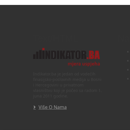
Text/HTML
Na
Indikator.ba je jedan od vodećih
finasijsko-poslovnih medija u Bosni
i Hercegovini u privatnom
vlasništvu koji je počeo sa radom 1.
juna 2011 godine.
Više O Nama