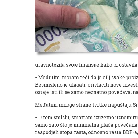
uravnotežila svoje finansije kako bi ostavil
- Međutim, moram reći da je cilj svake pro
Besmisleno je ulagati, privlačiti nove invest
ostaje isti ili se samo neznatno povećava, n
Međutim, mnoge strane tvrtke napuštaju Sr
- U tom smislu, smatram izuzetno uznemiruju
samo zato što je minimalna plaća povećana. T
raspodjeli stopa rasta, odnosno rasta BDP-a,