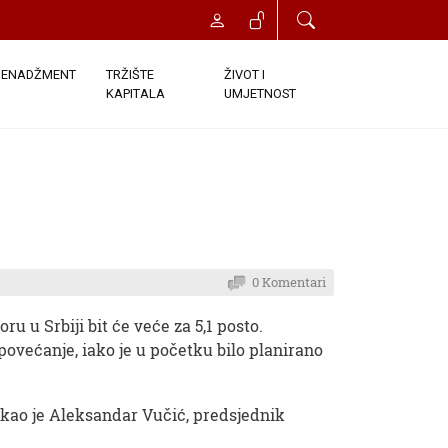
ENADŽMENT
TRŽIŠTE
ŽIVOT I
KAPITALA
UMJETNOST
0 Komentari
u u Srbiji bit će veće za 5,1 posto.
većanje, iako je u početku bilo planirano
 rekao je Aleksandar Vučić, predsjednik