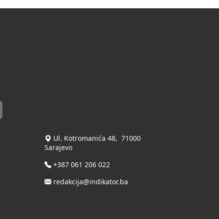
Kontakt
Kontaktirajte nas
INDIKATOR d.o.o.
Ul. Kotromanića 48, 71000
Sarajevo
+387 061 206 022
redakcija@indikator.ba