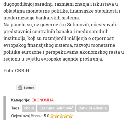
dugogodišnjoj saradnji, razmjeni znanja i iskustava u
oblastima monetarne politike, finansijske stabilnosti i
modernizacije bankarskih sistema.
Na panelu su, uz guvernerku Selimović, učestvovali i
predstavnici centralnih banaka i međunarodnih
institucija, koji su razmijenili mišljenja o otpornosti
evropskog finansijskog sistema, razvoju monetarne
politike eurozone i perspektivama ekonomskog rasta u
regionu u svjetlu evropske agende proširenja.
Foto: CBBiH
Štampa
Kategorije:
EKONOMIJA
Tags:
cbbih
Jasmina Selimović
Bank of Albania
Ocjeni ovaj članak:
5.0