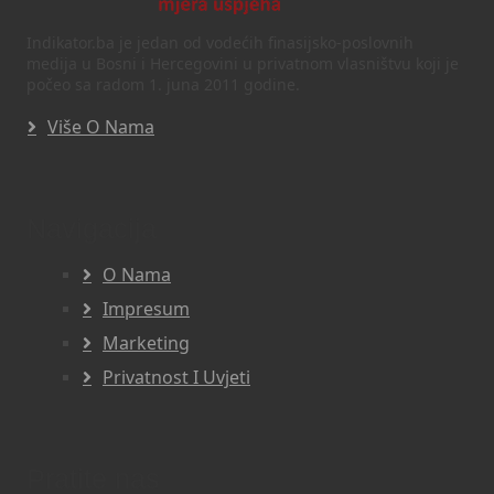
Indikator.ba je jedan od vodećih finasijsko-poslovnih
medija u Bosni i Hercegovini u privatnom vlasništvu koji je
počeo sa radom 1. juna 2011 godine.
Više O Nama
Navigacija
O Nama
Impresum
Marketing
Privatnost I Uvjeti
Pratite nas