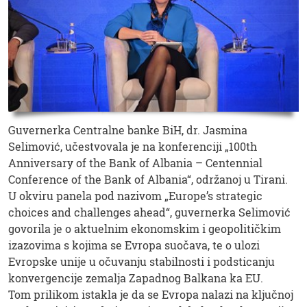
Guvernerka Centralne banke BiH, dr. Jasmina
Selimović, učestvovala je na konferenciji „100th
Anniversary of the Bank of Albania – Centennial
Conference of the Bank of Albania“, održanoj u Tirani.
U okviru panela pod nazivom „Europe’s strategic
choices and challenges ahead“, guvernerka Selimović
govorila je o aktuelnim ekonomskim i geopolitičkim
izazovima s kojima se Evropa suočava, te o ulozi
Evropske unije u očuvanju stabilnosti i podsticanju
konvergencije zemalja Zapadnog Balkana ka EU.
Tom prilikom istakla je da se Evropa nalazi na ključnoj