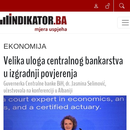
EKONOMIJA
Velika uloga centralnog bankarstva
u izgradnji povjerenja
Guvernerka Centralne banke BiH, dr. Jasmina Selimović,
učestvovala na konferenciji u Albaniji