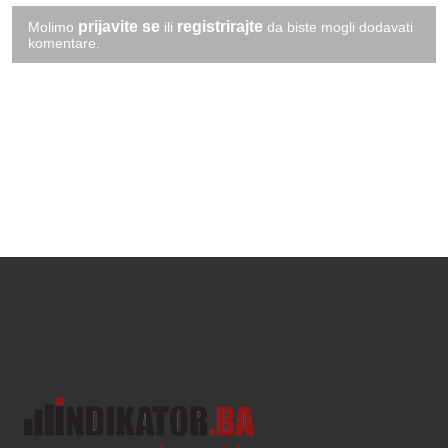
prijavite se
registrirajte
Molimo
ili
da biste mogli dodavati
komentare.
Text/HTML