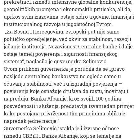
prekretnici, između intenzivne globalne konkurencije,
geopolitičkih promjena i ekonomskih pritisaka, ali da,
uprkos svim izazovima, ostaje sidro trgovine, finansija i
institucionalnog razvoja u jugoistočnoj Evropi.
„Za Bosnu i Hercegovinu, evropski put nije samo
političko opredjeljenje, već okvir za stabilnost, razvoj i
jačanje institucija. Nezavisnost Centralne banke i dalje
ostaje temelj povjerenja i sigurnosti finansijskog
sistema“, naglasila je guvernerka Selimović.
Ovom prilikom guvernerka je poručila da se „pravo
nasljeđe centralnog bankarstva ne ogleda samo u
očuvanju stabilnosti, već i u izgradnji povjerenja —
povjerenja koje osnažuje društva da rastu, inoviraju i
napreduju. Banka Albanije, kroz svojih 100 godina
posvećenosti i služenja, predstavlja izvanredan primjer
kako postojana privrženost tim principima oblikuje
napredak jedne nacije.“
Guvernerka Selimović istakla je i izvrsne odnose
između CBBiH i Banke Albanije, koji se temelje na