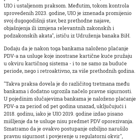
UIO i ustaljenom praksom. Međutim, tokom kontrola
sprovedenih 2023. godine, UIO je iznenada promijenio
svoj dugogodišnji stav, bez prethodne najave,
objašnjenja ili izmjena relevantnih zakonskih i
podzakonskih akata", ističu iz Udruženja banaka BiH.
Dodaju da je nakon toga bankama naloženo plaćanje
PDV-a na usluge koje inostrane kartične kuće pružaju
u okviru kartičnog sistema - i to ne samo za buduće
periode, nego i retroaktivno, za više prethodnih godina.
"Takva praksa dovela je do različitog tretmana među
bankama i dodatno ugrozila načelo pravne sigurnosti.
U pojedinim slučajevima bankama je naloženo plaćanje
PDV-a za period od pet godina unazad, uključujući i
2018. godinu, iako je UIO 2019. godine izdao pisano
mišljenje da te usluge nisu predmet PDV oporezivanja.
Smatramo da je ovakvo postupanje ozbiljno narušilo
pravnu sigurnost i povjerenje u regulatorni okvir",