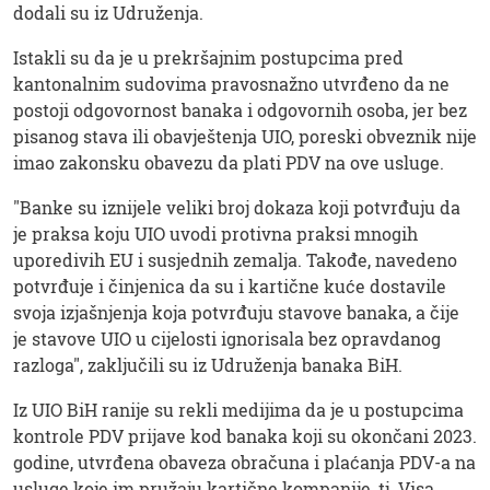
dodali su iz Udruženja.
Istakli su da je u prekršajnim postupcima pred
kantonalnim sudovima pravosnažno utvrđeno da ne
postoji odgovornost banaka i odgovornih osoba, jer bez
pisanog stava ili obavještenja UIO, poreski obveznik nije
imao zakonsku obavezu da plati PDV na ove usluge.
"Banke su iznijele veliki broj dokaza koji potvrđuju da
je praksa koju UIO uvodi protivna praksi mnogih
uporedivih EU i susjednih zemalja. Takođe, navedeno
potvrđuje i činjenica da su i kartične kuće dostavile
svoja izjašnjenja koja potvrđuju stavove banaka, a čije
je stavove UIO u cijelosti ignorisala bez opravdanog
razloga", zaključili su iz Udruženja banaka BiH.
Iz UIO BiH ranije su rekli medijima da je u postupcima
kontrole PDV prijave kod banaka koji su okončani 2023.
godine, utvrđena obaveza obračuna i plaćanja PDV-a na
usluge koje im pružaju kartične kompanije, tj. Visa,