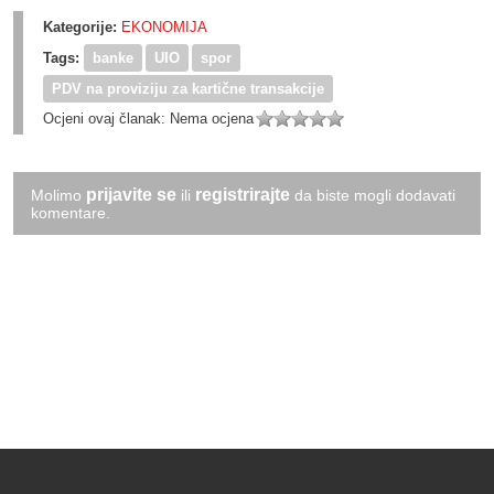
Kategorije:
EKONOMIJA
Tags:
banke
UIO
spor
PDV na proviziju za kartične transakcije
Ocjeni ovaj članak:
Nema ocjena
prijavite se
registrirajte
Molimo
ili
da biste mogli dodavati
komentare.