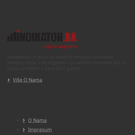
Text/HTML
Indikator.ba je jedan od vodećih finasijsko-poslovnih
medija u Bosni i Hercegovini u privatnom vlasništvu koji je
počeo sa radom 1. juna 2011 godine.
Više O Nama
Navigacija
O Nama
Impresum