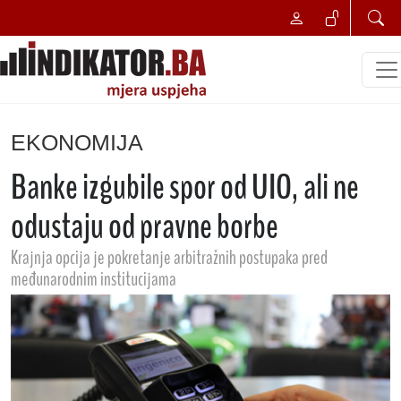
EKONOMIJA
Banke izgubile spor od UIO, ali ne
odustaju od pravne borbe
Krajnja opcija je pokretanje arbitražnih postupaka pred
međunarodnim institucijama