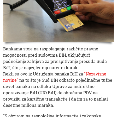
Bankama stoje na raspolaganju različite pravne
mogućnosti pred sudovima BiH, uključujući
podnošenje zahtjeva za preispitivanje presuda Suda
BiH, što je najizgledniji naredni korak.
Rekli su ovo iz Udruženja banaka BiH za
"Nezavisne
novine"
na to što je Sud BiH odbacio pojedinačne tužbe
devet banaka na odluku Uprave za indirektno
oporezivanje BiH (UIO BiH) da obračuna PDV na
proviziju za kartične transakcije i da im za to naplati
desetine miliona maraka.
"S obzirom na raspoložive informacije i zakonske