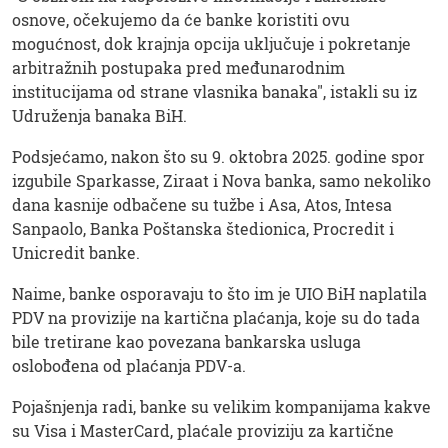
osnove, očekujemo da će banke koristiti ovu
mogućnost, dok krajnja opcija uključuje i pokretanje
arbitražnih postupaka pred međunarodnim
institucijama od strane vlasnika banaka", istakli su iz
Udruženja banaka BiH.
Podsjećamo, nakon što su 9. oktobra 2025. godine spor
izgubile Sparkasse, Ziraat i Nova banka, samo nekoliko
dana kasnije odbačene su tužbe i Asa, Atos, Intesa
Sanpaolo, Banka Poštanska štedionica, Procredit i
Unicredit banke.
Naime, banke osporavaju to što im je UIO BiH naplatila
PDV na provizije na kartična plaćanja, koje su do tada
bile tretirane kao povezana bankarska usluga
oslobođena od plaćanja PDV-a.
Pojašnjenja radi, banke su velikim kompanijama kakve
su Visa i MasterCard, plaćale proviziju za kartične