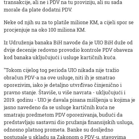
transakcije, ali ne i PDV na tu proviziju, ali su sada
morale da plate dodatni PDV.
Neke od njih su za to platile milione KM, a cijeli spor se
procjenjuje na oko 100 miliona KM.
Iz Udruženja banaka BiH navode da je UIO BiH duže od
dvije decenije redovno provodio kontrole PDV obaveza
kod banaka uključujući i usluge kartičnih kuća.
"Tokom cijelog tog perioda UIO nikada nije tražio
obračun PDV-a na ove usluge, niti ih je smatrao
oporezivim, iako je detaljno utvrđivao činjenično i
pravno stanje. Štaviše, u više navrata - uključujući i
2019. godinu - UIO je davala pisana mišljenja u kojima je
jasno navedeno da se usluge kartičnih kuća ne
smatraju predmetom PDV oporezivanja, budući da
predstavljaju sastavni dio pružanja finansijskih usluga,
odnosno platnog prometa. Banke su dosljedno
postupale u skladu sa Zakonom o PDV-u, stavovima