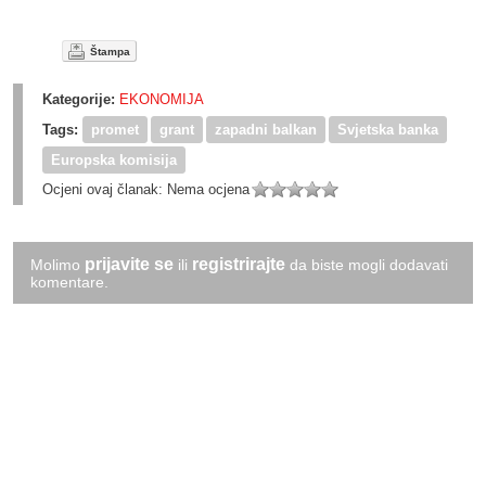
Štampa
Kategorije:
EKONOMIJA
Tags:
promet
grant
zapadni balkan
Svjetska banka
Europska komisija
Ocjeni ovaj članak:
Nema ocjena
prijavite se
registrirajte
Molimo
ili
da biste mogli dodavati
komentare.