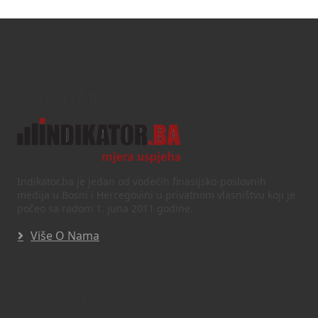
Text/HTML
Indikator.ba je jedan od vodećih finasijsko-poslovnih
medija u Bosni i Hercegovini u privatnom vlasništvu koji je
počeo sa radom 1. juna 2011 godine.
Više O Nama
Navigacija