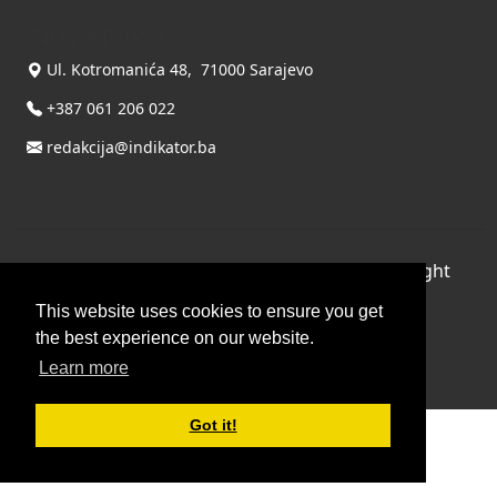
INDIKATOR d.o.o.
Ul. Kotromanića 48, 71000 Sarajevo
+387 061 206 022
redakcija@indikator.ba
©
Copyright 2026 by INDIKATOR d.o.o.
, All Right
Reserved.
This website uses cookies to ensure you get
the best experience on our website.
Terms Of Use
|
Privacy Statement
Powered by THYME SYSTEMS doo
Learn more
Got it!