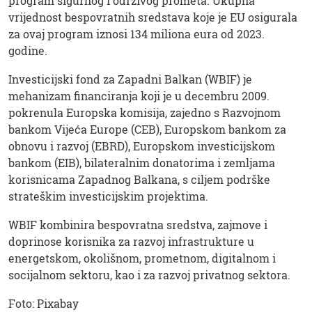
program sigurnog i održivog prometa. Ukupna
vrijednost bespovratnih sredstava koje je EU osigurala
za ovaj program iznosi 134 miliona eura od 2023.
godine.
Investicijski fond za Zapadni Balkan (WBIF) je
mehanizam financiranja koji je u decembru 2009.
pokrenula Europska komisija, zajedno s Razvojnom
bankom Vijeća Europe (CEB), Europskom bankom za
obnovu i razvoj (EBRD), Europskom investicijskom
bankom (EIB), bilateralnim donatorima i zemljama
korisnicama Zapadnog Balkana, s ciljem podrške
strateškim investicijskim projektima.
WBIF kombinira bespovratna sredstva, zajmove i
doprinose korisnika za razvoj infrastrukture u
energetskom, okolišnom, prometnom, digitalnom i
socijalnom sektoru, kao i za razvoj privatnog sektora.
Foto: Pixabay