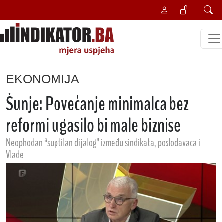
EKONOMIJA
Šunje: Povećanje minimalca bez
reformi ugasilo bi male biznise
Neophodan “suptilan dijalog” između sindikata, poslodavaca i
Vlade