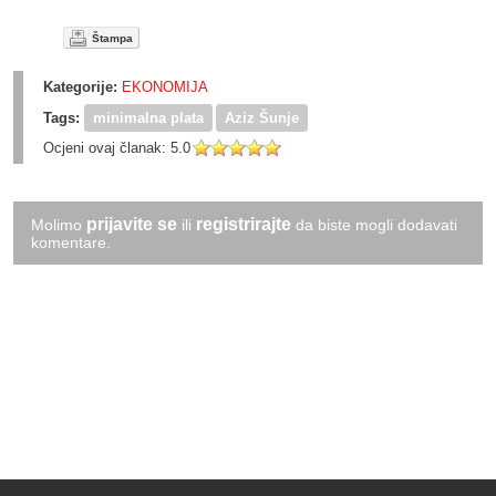
Štampa
Kategorije:
EKONOMIJA
Tags:
minimalna plata
Aziz Šunje
Ocjeni ovaj članak:
5.0
prijavite se
registrirajte
Molimo
ili
da biste mogli dodavati
komentare.