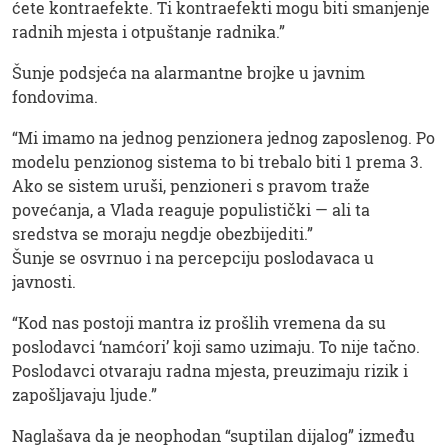
ćete kontraefekte. Ti kontraefekti mogu biti smanjenje
radnih mjesta i otpuštanje radnika.”
Šunje podsjeća na alarmantne brojke u javnim
fondovima.
“Mi imamo na jednog penzionera jednog zaposlenog. Po
modelu penzionog sistema to bi trebalo biti 1 prema 3.
Ako se sistem uruši, penzioneri s pravom traže
povećanja, a Vlada reaguje populistički — ali ta
sredstva se moraju negdje obezbijediti.”
Šunje se osvrnuo i na percepciju poslodavaca u
javnosti.
“Kod nas postoji mantra iz prošlih vremena da su
poslodavci ‘namćori’ koji samo uzimaju. To nije tačno.
Poslodavci otvaraju radna mjesta, preuzimaju rizik i
zapošljavaju ljude.”
Naglašava da je neophodan “suptilan dijalog” između