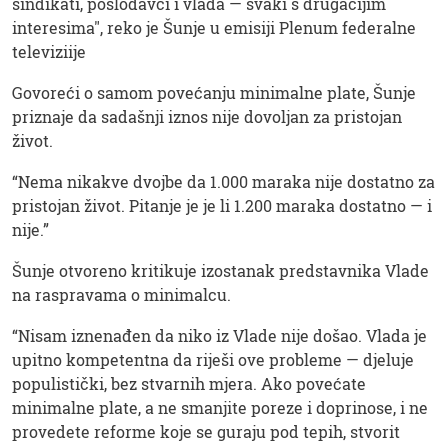
sindikati, poslodavci i vlada — svaki s drugačijim
interesima", reko je Šunje u emisiji Plenum federalne
televiziije
Govoreći o samom povećanju minimalne plate, Šunje
priznaje da sadašnji iznos nije dovoljan za pristojan
život.
“Nema nikakve dvojbe da 1.000 maraka nije dostatno za
pristojan život. Pitanje je je li 1.200 maraka dostatno — i
nije.”
Šunje otvoreno kritikuje izostanak predstavnika Vlade
na raspravama o minimalcu.
“Nisam iznenađen da niko iz Vlade nije došao. Vlada je
upitno kompetentna da riješi ove probleme — djeluje
populistički, bez stvarnih mjera. Ako povećate
minimalne plate, a ne smanjite poreze i doprinose, i ne
provedete reforme koje se guraju pod tepih, stvorit