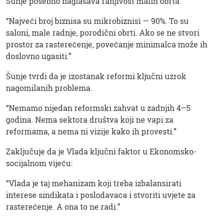
Šunje posebno naglašava ranjivost malih obrta.
“Najveći broj biznisa su mikrobiznisi — 90%. To su
saloni, male radnje, porodični obrti. Ako se ne stvori
prostor za rasterećenje, povećanje minimalca može ih
doslovno ugasiti.”
Šunje tvrdi da je izostanak reformi ključni uzrok
nagomilanih problema.
“Nemamo nijedan reformski zahvat u zadnjih 4–5
godina. Nema sektora društva koji ne vapi za
reformama, a nema ni vizije kako ih provesti.”
Zaključuje da je Vlada ključni faktor u Ekonomsko-
socijalnom vijeću:
“Vlada je taj mehanizam koji treba izbalansirati
interese sindikata i poslodavaca i stvoriti uvjete za
rasterećenje. A ona to ne radi.”