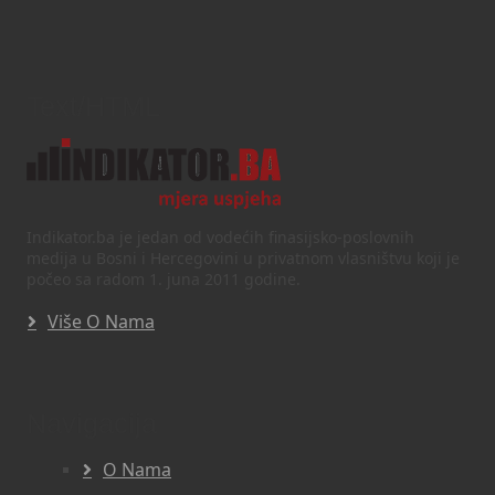
Text/HTML
Indikator.ba je jedan od vodećih finasijsko-poslovnih
medija u Bosni i Hercegovini u privatnom vlasništvu koji je
počeo sa radom 1. juna 2011 godine.
Više O Nama
Navigacija
O Nama