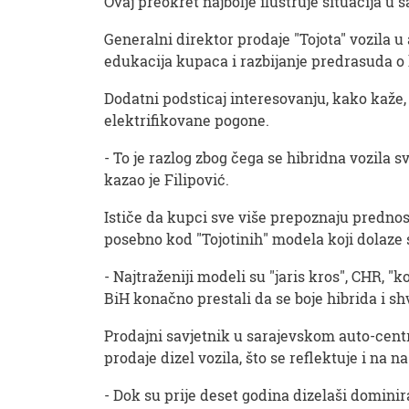
Ovaj preokret najbolje ilustruje situacija u 
Generalni direktor prodaje "Tojota" vozila u
edukacija kupaca i razbijanje predrasuda o h
Dodatni podsticaj interesovanju, kako kaže, 
elektrifikovane pogone.
- To je razlog zbog čega se hibridna vozila
kazao je Filipović.
Ističe da kupci sve više prepoznaju prednost
posebno kod "Tojotinih" modela koji dolaze 
- Najtraženiji modeli su "jaris kros", CHR, "
BiH konačno prestali da se boje hibrida i shva
Prodajni savjetnik u sarajevskom auto-centr
prodaje dizel vozila, što se reflektuje i na na
- Dok su prije deset godina dizelaši dominir