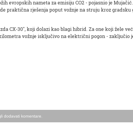
rožih evropskih nameta za emisiju CO2 - pojasnio je Mujačić.
ude praktična rješenja poput vožnje na struju kroz gradsk
da CX-30", koji dolazi kao blagi hibrid. Za one koji žele ve
ilometra vožnje isključivo na električni pogon - zaključio j
li dodavati komentare.