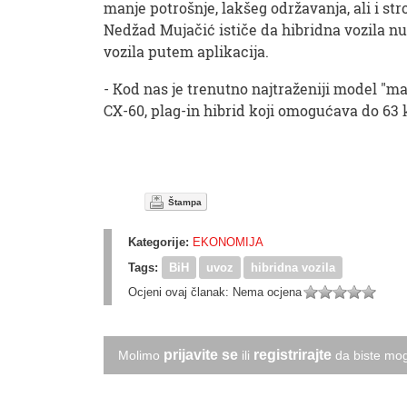
manje potrošnje, lakšeg održavanja, ali i st
Nedžad Mujačić ističe da hibridna vozila n
vozila putem aplikacija.
- Kod nas je trenutno najtraženiji model "maz
CX-60, plag-in hibrid koji omogućava do 63 k
Štampa
Kategorije:
EKONOMIJA
Tags:
BiH
uvoz
hibridna vozila
Ocjeni ovaj članak:
Nema ocjena
prijavite se
registrirajte
Molimo
ili
da biste mog