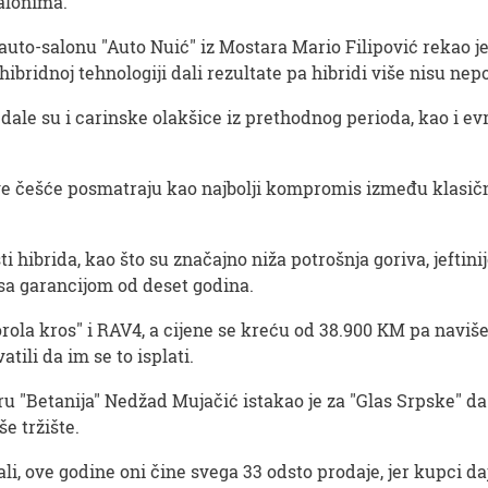
salonima.
 auto-salonu "Auto Nuić" iz Mostara Mario Filipović rekao j
ibridnoj tehnologiji dali rezultate pa hibridi više nisu ne
dale su i carinske olakšice iz prethodnog perioda, kao i ev
 sve češće posmatraju kao najbolji kompromis između klasič
i hibrida, kao što su značajno niža potrošnja goriva, jefti
sa garancijom od deset godina.
korola kros" i RAV4, a cijene se kreću od 38.900 KM pa naviše
tili da im se to isplati.
u "Betanija" Nedžad Mujačić istakao je za "Glas Srpske" da
še tržište.
ali, ove godine oni čine svega 33 odsto prodaje, jer kupci 