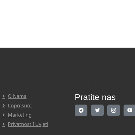
vigacija
Pratite nas
Pratite nas
O Nama
Impresum
Marketing
Privatnost I Uvjeti