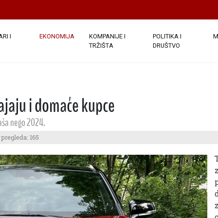
RI I
EKONOMIJA
KOMPANIJE I
POLITIKA I
M
TRŽIŠTA
DRUŠTVO
ajaju i domaće kupce
kaša nego 2024.
 pregleda: 165