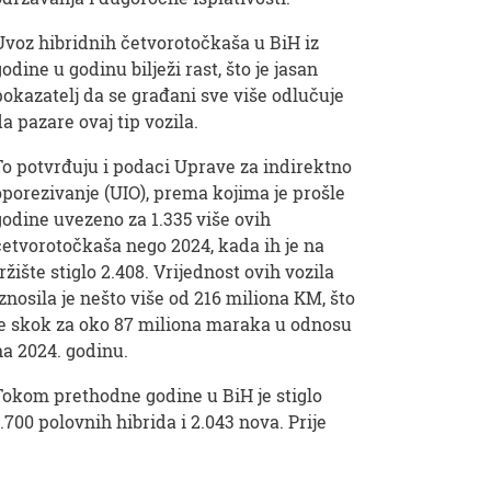
Uvoz hibridnih četvorotočkaša u BiH iz
godine u godinu bilježi rast, što je jasan
pokazatelj da se građani sve više odlučuje
da pazare ovaj tip vozila.
To potvrđuju i podaci Uprave za indirektno
oporezivanje (UIO), prema kojima je prošle
godine uvezeno za 1.335 više ovih
četvorotočkaša nego 2024, kada ih je na
tržište stiglo 2.408. Vrijednost ovih vozila
iznosila je nešto više od 216 miliona KM, što
je skok za oko 87 miliona maraka u odnosu
na 2024. godinu.
Tokom prethodne godine u BiH je stiglo
1.700 polovnih hibrida i 2.043 nova. Prije