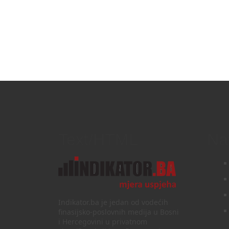
Text/HTML
Na
Indikator.ba je jedan od vodećih
finasijsko-poslovnih medija u Bosni
i Hercegovini u privatnom