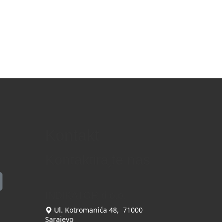
Kontakt
Kontaktirajte nas
INDIKATOR d.o.o.
Ul. Kotromanića 48, 71000
Sarajevo