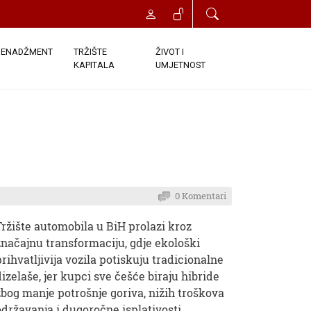
ENADŽMENT
TRŽIŠTE
ŽIVOT I
KAPITALA
UMJETNOST
0 Komentari
Tržište automobila u BiH prolazi kroz
značajnu transformaciju, gdje ekološki
prihvatljivija vozila potiskuju tradicionalne
dizelaše, jer kupci sve češće biraju hibride
zbog manje potrošnje goriva, nižih troškova
održavanja i dugoročne isplativosti.