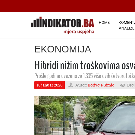
HOME
KOMENTA
ANALIZE
EKONOMIJA
Hibridi nižim troškovima osv
Prošle godine uvezeno za 1.335 više ovih četvorotoč
18 januar 2026
Autor:
Borivoje Simić
Broj