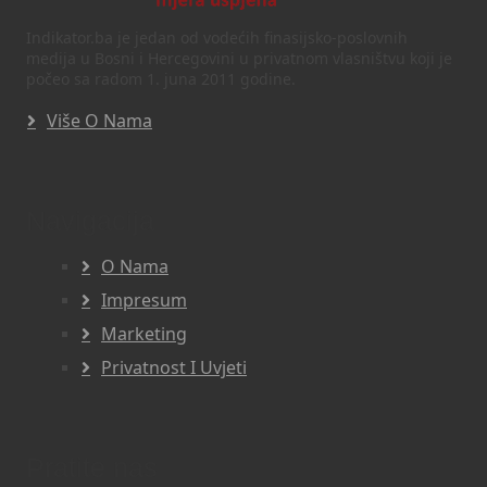
Indikator.ba je jedan od vodećih finasijsko-poslovnih
medija u Bosni i Hercegovini u privatnom vlasništvu koji je
počeo sa radom 1. juna 2011 godine.
Više O Nama
Navigacija
O Nama
Impresum
Marketing
Privatnost I Uvjeti
Pratite nas