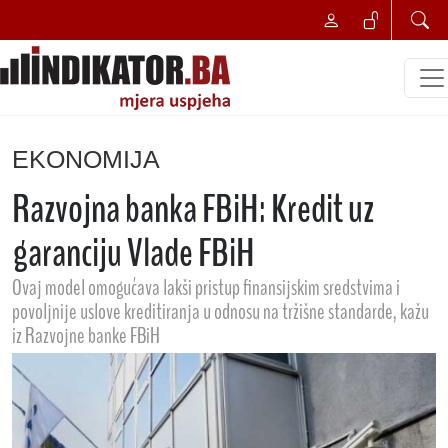
EKONOMIJA
Razvojna banka FBiH: Kredit uz
garanciju Vlade FBiH
Ovaj model omogućava lakši pristup finansijskim sredstvima i
povoljnije uslove kreditiranja u odnosu na tržišne standarde, kažu
iz Razvojne banke FBiH