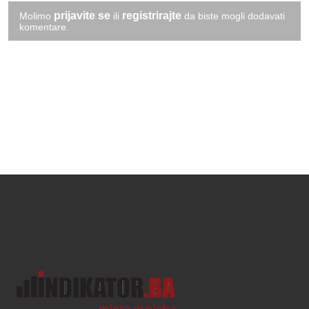
prijavite se
registrirajte
Molimo
ili
da biste mogli dodavati
komentare.
Text/HTML