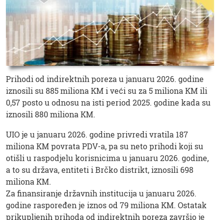
Prihodi od indirektnih poreza u januaru 2026. godine
iznosili su 885 miliona KM i veći su za 5 miliona KM ili
0,57 posto u odnosu na isti period 2025. godine kada su
iznosili 880 miliona KM.
UIO je u januaru 2026. godine privredi vratila 187
miliona KM povrata PDV-a, pa su neto prihodi koji su
otišli u raspodjelu korisnicima u januaru 2026. godine,
a to su država, entiteti i Brčko distrikt, iznosili 698
miliona KM.
Za finansiranje državnih institucija u januaru 2026.
godine raspoređen je iznos od 79 miliona KM. Ostatak
prikupljenih prihoda od indirektnih poreza završio je