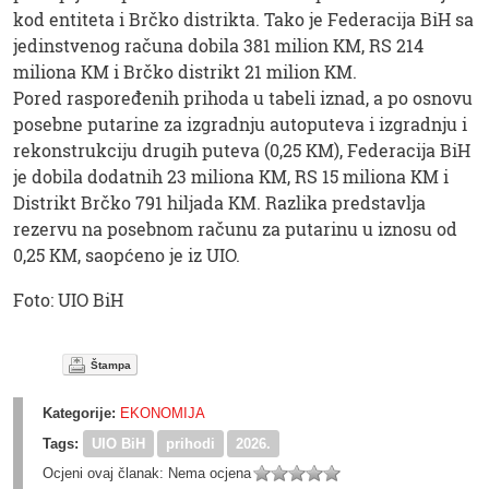
kod entiteta i Brčko distrikta. Tako je Federacija BiH sa
jedinstvenog računa dobila 381 milion KM, RS 214
miliona KM i Brčko distrikt 21 milion KM.
Pored raspoređenih prihoda u tabeli iznad, a po osnovu
posebne putarine za izgradnju autoputeva i izgradnju i
rekonstrukciju drugih puteva (0,25 KM), Federacija BiH
je dobila dodatnih 23 miliona KM, RS 15 miliona KM i
Distrikt Brčko 791 hiljada KM. Razlika predstavlja
rezervu na posebnom računu za putarinu u iznosu od
0,25 KM, saopćeno je iz UIO.
Foto: UIO BiH
Štampa
Kategorije:
EKONOMIJA
Tags:
UIO BiH
prihodi
2026.
Ocjeni ovaj članak:
Nema ocjena