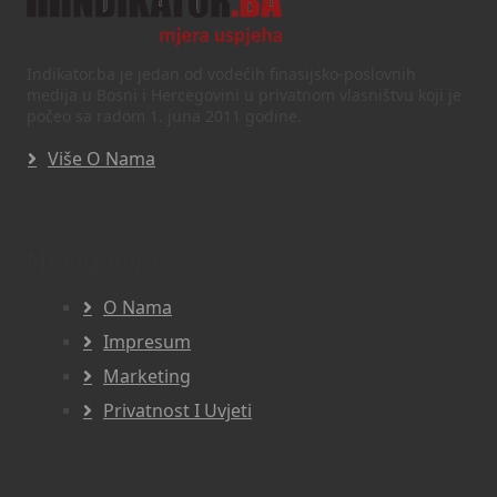
Indikator.ba je jedan od vodećih finasijsko-poslovnih
medija u Bosni i Hercegovini u privatnom vlasništvu koji je
počeo sa radom 1. juna 2011 godine.
Više O Nama
Navigacija
O Nama
Impresum
Marketing
Privatnost I Uvjeti