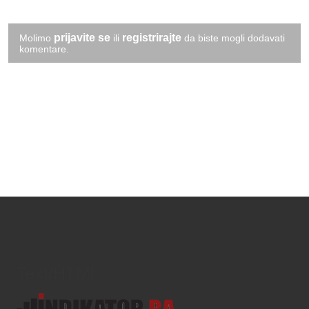
prijavite se
registrirajte
Molimo
ili
da biste mogli dodavati
komentare.
Text/HTML