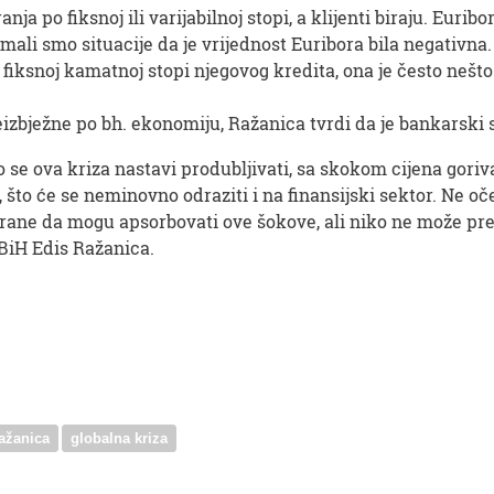
a po fiksnoj ili varijabilnoj stopi, a klijenti biraju. Euribo
mali smo situacije da je vrijednost Euribora bila negativna. 
o fiksnoj kamatnoj stopi njegovog kredita, ona je često nešt
izbježne po bh. ekonomiju, Ražanica tvrdi da je bankarski s
o se ova kriza nastavi produbljivati, sa skokom cijena gori
, što će se neminovno odraziti i na finansijski sektor. Ne 
zirane da mogu apsorbovati ove šokove, ali niko ne može pre
 BiH Edis Ražanica.
ažanica
globalna kriza