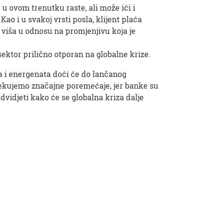
r u ovom trenutku raste, ali može ići i
Kao i u svakoj vrsti posla, klijent plaća
o viša u odnosu na promjenjivu koja je
ektor prilično otporan na globalne krize.
va i energenata doći će do lančanog
očekujemo značajne poremećaje, jer banke su
dvidjeti kako će se globalna kriza dalje