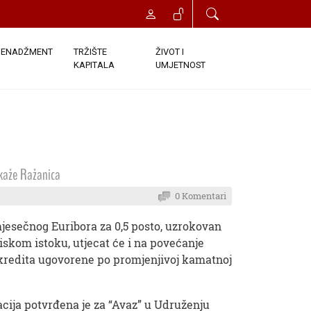
ENADŽMENT
TRŽIŠTE
ŽIVOT I
KAPITALA
UMJETNOST
 kaže Ražanica
0 Komentari
jesečnog Euribora za 0,5 posto, uzrokovan
iskom istoku, utjecat će i na povećanje
redita ugovorene po promjenjivoj kamatnoj
cija potvrđena je za “Avaz” u Udruženju