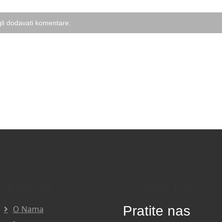
li dodavati komentare.
vigacija
Pratite nas
Pratite nas
O Nama