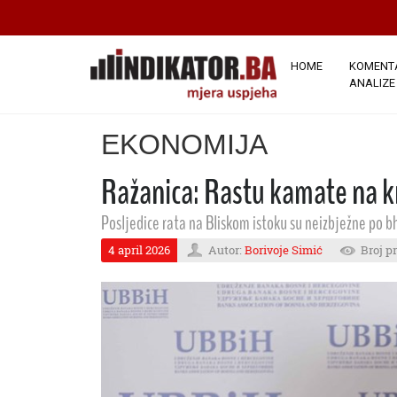
HOME
KOMENTA
ANALIZE
EKONOMIJA
Ražanica: Rastu kamate na 
Posljedice rata na Bliskom istoku su neizbježne po bh
4 april 2026
Autor:
Borivoje Simić
Broj p