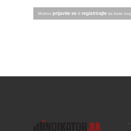
prijavite se
registrirajte
Molimo
ili
da biste mog
Text/HTML
Na