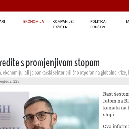
RI I
EKONOMIJA
KOMPANIJE I
POLITIKA I
M
TRŽIŠTA
DRUŠTVO
kredite s promjenjivom stopom
. ekonomiju, ali je bankarski sektor prilično otporan na globalne krize,
regleda: 225
Rast šestom
ratom na Bl
kamata na k
stopi.
Ova informa