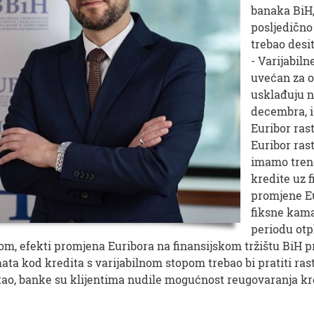
banaka BiH,
posljedično 
trebao desi
- Varijabil
uvećan za 
usklađuju na
decembra, i
Euribor ras
Euribor rast
imamo trend
kredite uz 
promjene Eu
fiksne kama
periodu otp
tom, efekti promjena Euribora na finansijskom tržištu BiH p
a kod kredita s varijabilnom stopom trebao bi pratiti rast 
tao, banke su klijentima nudile mogućnost reugovaranja k