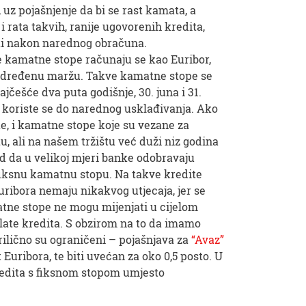
 uz pojašnjenje da bi se rast kamata, a
i rata takvih, ranije ugovorenih kredita,
ti nakon narednog obračuna.
ne kamatne stope računaju se kao Euribor,
određenu maržu. Takve kamatne stope se
jčešće dva puta godišnje, 30. juna i 31.
 koriste se do narednog usklađivanja. Ako
te, i kamatne stope koje su vezane za
u, ali na našem tržištu već duži niz godina
 da u velikoj mjeri banke odobravaju
fiksnu kamatnu stopu. Na takve kredite
ribora nemaju nikakvog utjecaja, jer se
tne stope ne mogu mijenjati u cijelom
late kredita. S obzirom na to da imamo
rilično su ograničeni – pojašnjava za
“Avaz”
Euribora, te biti uvećan za oko 0,5 posto. U
redita s fiksnom stopom umjesto