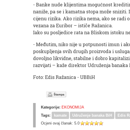
- Banke nude klijentima mogućnost kreditiranj
naniže, pa se i kamatna stopa može sniziti. I
cijenu rizika. Ako rizika nema, ako se radi 
vezana za Euribor – ističe Ražanica.
Iako su posljedice rata na Bliskom istoku ne
- Međutim, niko nije u potpunosti imun i ak
poskupljenja svih drugih proizvoda i usluga
dovoljno likvidne, stabilne i dobro kapitali
razvijati – kaže direktor Udruženja banaka
Foto: Edis Ražanica - UBBiH
Štampa
Kategorije:
EKONOMIJA
Tags:
kamate
Udruženje banaka BiH
Edis R
Ocjeni ovaj članak:
5.0