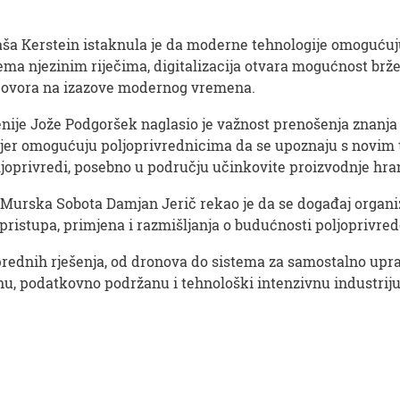
ša Kerstein istaknula je da moderne tehnologije omogućuju
njezinim riječima, digitalizacija otvara mogućnost bržeg,
dgovora na izazove modernog vremena.
je Jože Podgoršek naglasio je važnost prenošenja znanja u
, jer omogućuju poljoprivrednicima da se upoznaju s novim t
oljoprivredi, posebno u području učinkovite proizvodnje hra
Murska Sobota Damjan Jerič rekao je da se događaj organiz
 pristupa, primjena i razmišljanja o budućnosti poljoprivre
rednih rješenja, od dronova do sistema za samostalno upravl
nu, podatkovno podržanu i tehnološki intenzivnu industriju