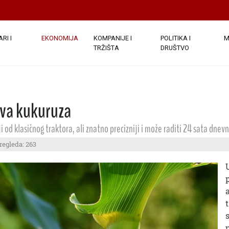
RI I
EKONOMIJA
KOMPANIJE I
POLITIKA I
M
TRŽIŠTA
DRUŠTVO
tva kukuruza
 od klasičnog traktora, ali znatno precizniji i može raditi 24 sata dnev
regleda: 263