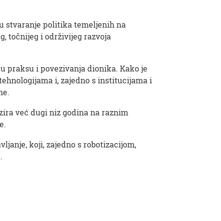
 stvaranje politika temeljenih na
 točnijeg i održivijeg razvoja
 praksu i povezivanja dionika. Kako je
ehnologijama i, zajedno s institucijama i
ne.
ira već dugi niz godina na raznim
de.
janje, koji, zajedno s robotizacijom,
.