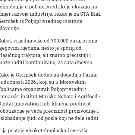
tehnologija u poljoprivredi, koje ukazuju na
smjer razvoja industrije, rekao je za STA Blaž
Germšek iz Poljoprivrednog instituta
Slovenije.
Robot, vrijedan više od 300.000 eura, prema
njegovim riječima, nešto je sporiji od
klasičnog traktora, ali znatno precizniji i
može raditi kontinuirano, 24 sata dnevno.
Kako je Germšek dodao na događaju Farma
budućnosti 2026., koji su u Moravskim
Toplicama organizirali Poljoprivredni i
šumarski institut Murska Sobota i Agrifood -
Digital Innovation Hub, ključna prednost
robotizacije je veća preciznost proizvodnje i
oslobađanje ljudi od posla koji ne žele raditi.
ija postaje visokotehnološka i sve više