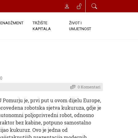
ENADŽMENT
TRŽIŠTE
ŽIVOT I
KAPITALA
UMJETNOST
no
0 Komentari
U Pomurju je, prvi put u ovom dijelu Europe,
provedena robotska sjetva kukuruza, gdje je
autonomni poljoprivredni robot, odnosno
traktor bez kabine, potpuno samostalno
sijao kukuruz. Ovo je jedna od
najistaknutijih prezentacija modernih