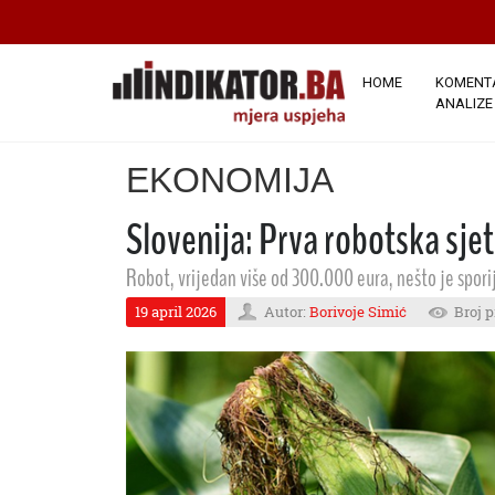
HOME
KOMENTA
ANALIZE
EKONOMIJA
Slovenija: Prva robotska sje
Robot, vrijedan više od 300.000 eura, nešto je sporiji
19 april 2026
Autor:
Borivoje Simić
Broj p