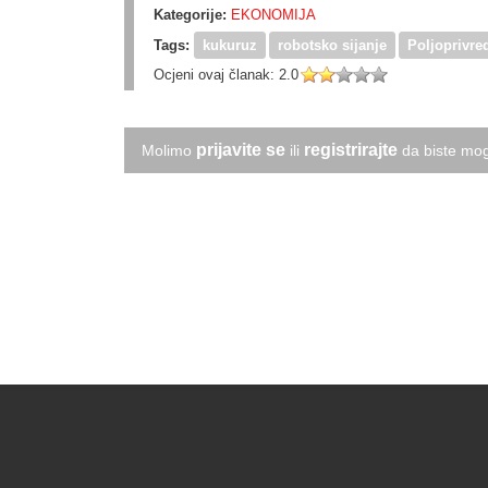
Kategorije:
EKONOMIJA
Tags:
kukuruz
robotsko sijanje
Poljoprivred
Ocjeni ovaj članak:
2.0
prijavite se
registrirajte
Molimo
ili
da biste mog