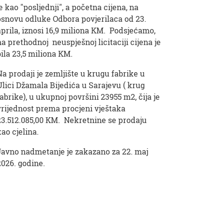
je kao "posljednji", a početna cijena, na
osnovu odluke Odbora povjerilaca od 23.
aprila, iznosi 16,9 miliona KM. Podsjećamo,
na prethodnoj neuspješnoj licitaciji cijena je
bila 23,5 miliona KM.
Na prodaji je zemljište u krugu fabrike u
Ulici Džamala Bijedića u Sarajevu ( krug
fabrike), u ukupnoj površini 23955 m2, čija je
vrijednost prema procjeni vještaka
23.512.085,00 KM. Nekretnine se prodaju
kao cjelina.
Javno nadmetanje je zakazano za 22. maj
2026. godine.