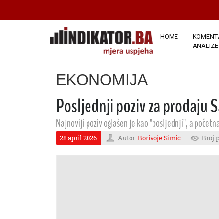
HOME
KOMENTA
ANALIZE
EKONOMIJA
Posljednji poziv za prodaju 
Najnoviji poziv oglašen je kao "posljednji", a početn
28 april 2026
Autor:
Borivoje Simić
Broj 