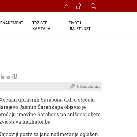
ENADŽMENT
TRŽIŠTE
ŽIVOT I
KAPITALA
UMJETNOST
miliona KM
0 Komentari
Stečajni upravnik Sarabona d.d. u stečaju
Sarajevo Jasmin Šarenkapa objavio je
prodaju imovine Sarabons po sniženoj cijeni,
izvještava Indikator.ba.
Najnoviji poziv za jano nadmetanje oglašen