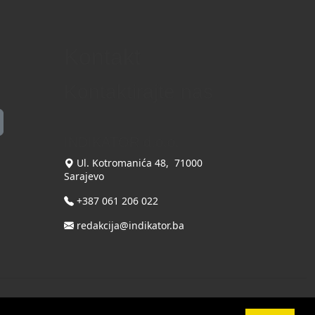
Kontakt
Kontaktirajte nas
INDIKATOR d.o.o.
Ul. Kotromanića 48, 71000
Sarajevo
+387 061 206 022
redakcija@indikator.ba
Terms Of Use
|
Privacy Statement