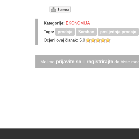
Štampa
Kategorije:
EKONOMIJA
Tags:
prodaja
Sarabon
posljednja prodaja
Ocjeni ovaj članak:
5.0
prijavite se
registrirajte
Molimo
ili
da biste mog