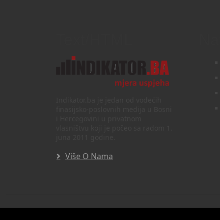
Text/HTML
Na
Indikator.ba je jedan od vodećih
finasijsko-poslovnih medija u Bosni
i Hercegovini u privatnom
vlasništvu koji je počeo sa radom 1.
juna 2011 godine.
Više O Nama
©
Copyright 2026 by INDIKATOR d.o.o.
, All 