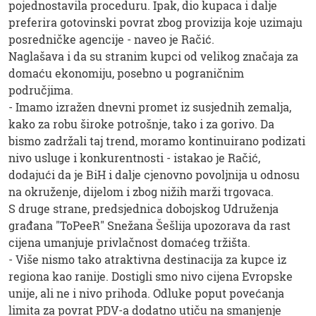
pojednostavila proceduru. Ipak, dio kupaca i dalje
preferira gotovinski povrat zbog provizija koje uzimaju
posredničke agencije - naveo je Račić.
Naglašava i da su stranim kupci od velikog značaja za
domaću ekonomiju, posebno u pograničnim
područjima.
- Imamo izražen dnevni promet iz susjednih zemalja,
kako za robu široke potrošnje, tako i za gorivo. Da
bismo zadržali taj trend, moramo kontinuirano podizati
nivo usluge i konkurentnosti - istakao je Račić,
dodajući da je BiH i dalje cjenovno povoljnija u odnosu
na okruženje, dijelom i zbog nižih marži trgovaca.
S druge strane, predsjednica dobojskog Udruženja
građana "ToPeeR" Snežana Šešlija upozorava da rast
cijena umanjuje privlačnost domaćeg tržišta.
- Više nismo tako atraktivna destinacija za kupce iz
regiona kao ranije. Dostigli smo nivo cijena Evropske
unije, ali ne i nivo prihoda. Odluke poput povećanja
limita za povrat PDV-a dodatno utiču na smanjenje