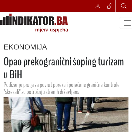
EKONOMIJA
Opao prekogranični šoping turizam
u BiH
Podizanje praga za povrat poreza i pojačane granične kontrole
"skresali" su potrošnju stranih državljana