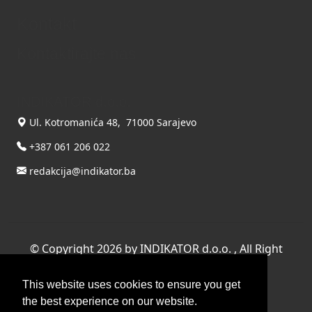
Kontakt
Kontaktirajte nas
INDIKATOR d.o.o.
Ul. Kotromanića 48, 71000 Sarajevo
+387 061 206 022
redakcija@indikator.ba
©
Copyright 2026 by INDIKATOR d.o.o.
, All Right
Reserved.
This website uses cookies to ensure you get
Terms Of Use
|
Privacy Statement
the best experience on our website.
Powered by THYME SYSTEMS doo