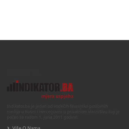
Text/HTML
Indikator.ba je jedan od vodećih finasijsko-poslovnih
medija u Bosni i Hercegovini u privatnom vlasništvu koji je
počeo sa radom 1. juna 2011 godine.
Više O Nama