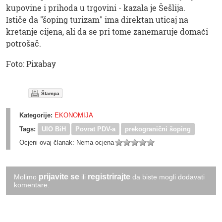
kupovine i prihoda u trgovini - kazala je Šešlija.
Ističe da "šoping turizam" ima direktan uticaj na
kretanje cijena, ali da se pri tome zanemaruje domaći
potrošač.
Foto: Pixabay
Štampa
Kategorije:
EKONOMIJA
Tags:
UIO BiH
Povrat PDV-a
prekogranični šoping
Ocjeni ovaj članak:
Nema ocjena
prijavite se
registrirajte
Molimo
ili
da biste mogli dodavati
komentare.