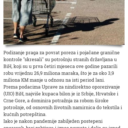
Podizanje praga za povrat poreza i pojačane granične
kontrole "skresali" su potrošnju stranih državljana u
BiH, koji su u prva četiri mjeseca ove godine pazarili
robu vrijednu 26,9 miliona maraka, što je za oko 3,9
miliona KM manje u odnosu na isti period lani.
Prema podacima Uprave za nindirektno oporezivanje
(UIO) BiH, najviše kupaca bilon je iz Srbije, Hrvatske i
Crne Gore, a dominira potražnja za robom široke
potrošnje, od osnovnih životnih namirnica do tekstila i
kućnih potrepština.
Iako je nakon pandemije zabilježen postepeni
oporavak, broj zahtjeva i iznos povrata i dalje su ispod