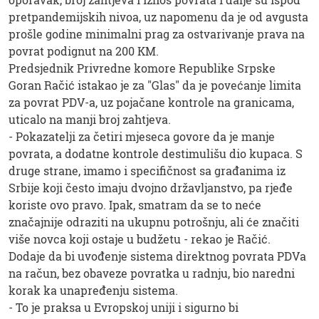
pretpandemijskih nivoa, uz napomenu da je od avgusta
prošle godine minimalni prag za ostvarivanje prava na
povrat podignut na 200 KM.
Predsjednik Privredne komore Republike Srpske
Goran Račić istakao je za "Glas" da je povećanje limita
za povrat PDV-a, uz pojačane kontrole na granicama,
uticalo na manji broj zahtjeva.
- Pokazatelji za četiri mjeseca govore da je manje
povrata, a dodatne kontrole destimulišu dio kupaca. S
druge strane, imamo i specifičnost sa građanima iz
Srbije koji često imaju dvojno državljanstvo, pa rjeđe
koriste ovo pravo. Ipak, smatram da se to neće
značajnije odraziti na ukupnu potrošnju, ali će značiti
više novca koji ostaje u budžetu - rekao je Račić.
Dodaje da bi uvođenje sistema direktnog povrata PDVa
na račun, bez obaveze povratka u radnju, bio naredni
korak ka unapređenju sistema.
- To je praksa u Evropskoj uniji i sigurno bi