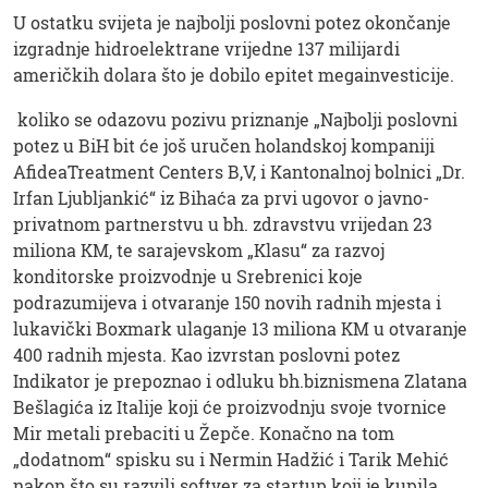
U ostatku svijeta je najbolji poslovni potez okončanje
izgradnje hidroelektrane vrijedne 137 milijardi
američkih dolara što je dobilo epitet megainvesticije.
koliko se odazovu pozivu priznanje „Najbolji poslovni
potez u BiH bit će još uručen holandskoj kompaniji
AfideaTreatment Centers B,V, i Kantonalnoj bolnici „Dr.
Irfan Ljubljankić“ iz Bihaća za prvi ugovor o javno-
privatnom partnerstvu u bh. zdravstvu vrijedan 23
miliona KM, te sarajevskom „Klasu“ za razvoj
konditorske proizvodnje u Srebrenici koje
podrazumijeva i otvaranje 150 novih radnih mjesta i
lukavički Boxmark ulaganje 13 miliona KM u otvaranje
400 radnih mjesta. Kao izvrstan poslovni potez
Indikator je prepoznao i odluku bh.biznismena Zlatana
Bešlagića iz Italije koji će proizvodnju svoje tvornice
Mir metali prebaciti u Žepče. Konačno na tom
„dodatnom“ spisku su i Nermin Hadžić i Tarik Mehić
nakon što su razvili softver za startup koji je kupila