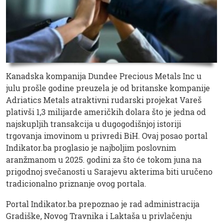
Kanadska kompanija Dundee Precious Metals Inc u
julu prošle godine preuzela je od britanske kompanije
Adriatics Metals atraktivni rudarski projekat Vareš
plativši 1,3 milijarde američkih dolara što je jedna od
najskupljih transakcija u dugogodišnjoj istoriji
trgovanja imovinom u privredi BiH. Ovaj posao portal
Indikator.ba proglasio je najboljim poslovnim
aranžmanom u 2025. godini za što će tokom juna na
prigodnoj svečanosti u Sarajevu akterima biti uručeno
tradicionalno priznanje ovog portala.
Portal Indikator.ba prepoznao je rad administracija
Gradiške, Novog Travnika i Laktaša u privlačenju