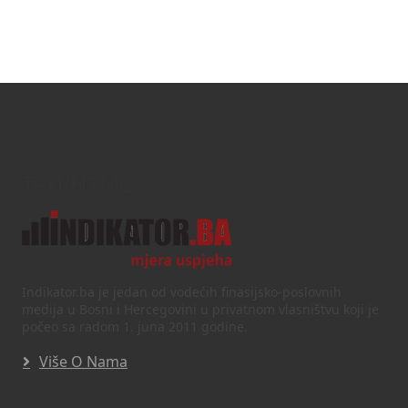
Text/HTML
Indikator.ba je jedan od vodećih finasijsko-poslovnih
medija u Bosni i Hercegovini u privatnom vlasništvu koji je
počeo sa radom 1. juna 2011 godine.
Više O Nama