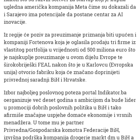
ugledna američka kompanija Meta čime su dokazali da
i Sarajevo ima potencijale da postane centar za AI
inovacije.
Iz regije će poziv za preuzimanje priznanja biti upućen i
kompaniji Fortenova koja je oglasila prodaju tri firme iz
vlastitog portfolija u vrijednosti od 500 miliona euro što
je najskuplje preuzimanje u ovom dijelu Evrope te
širokobriješki FEAL nakon što je u Karlovcu (Evropska
unija) otvorio fabriku koja će značano doprinijeti
privrednoj saradnji BiH i Hrvatske.
Izbor najboljeg poslovnog poteza portal Indikator.ba
oerganizuje već deset godina s ambicijom da bude lider
u promociji dobrih poslovnih politika u BiH i tako
afirmiše značajne uspjehe domaće ekonomije i vrsnih
menadžera. U tome mu je partner
Privredna/Gospodarska komotra Federacije BiH,
izvršna podrška kompanija drogerie markt dm u BiH a