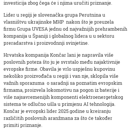
investicija zbog čega će i njima uručiti priznanje.
Lider u regiji je slovenačka grupa Perutnina u
vlasništvu ukrajinske MHP nakon što je preuzela
firmu Grupa UVESA jednu od najvažnijih prehrambenih
kompanija u Španiji i globalnog lidera u u sektoru
preradarstva i proizvodnnji svinjetine.
Hrvatska kompanija Končar lani je napravila više
poslovnih poteza što ju je svrstalo među najaktivnije
evropske firme. Obavila je vrlo uspješnu kupovinu
nekoliko proizvođača u regiji i van nje, sklopila više
važnih sporazuma o saradnji sa poznatim evropskim
firmama, proizvela lokomotivu na pogon iz baterije i
više najsavremenijih komponenti elektroenergetskog
sistema te odlučno ušla u primjenu AI tehnologija.
Končar je evropski lider 2025.godine u kreiranju
različitih poslovnih aranžmana za što će također
primiti priznanje.