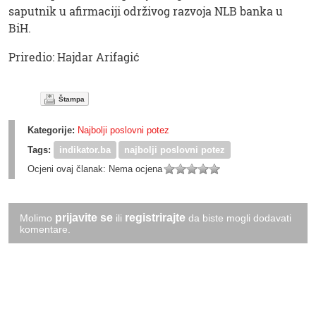
saputnik u afirmaciji održivog razvoja NLB banka u
BiH.
Priredio: Hajdar Arifagić
Štampa
Kategorije:
Najbolji poslovni potez
Tags:
indikator.ba
najbolji poslovni potez
Ocjeni ovaj članak:
Nema ocjena
prijavite se
registrirajte
Molimo
ili
da biste mogli dodavati
komentare.