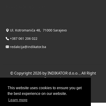
Kontaktirajte nas
INDIKATOR d.o.o.
Ul. Kotromanića 48, 71000 Sarajevo
+387 061 206 022
redakcija@indikator.ba
©
Copyright 2026 by INDIKATOR d.o.o.
, All Right
Reserved.
Terms Of Use
|
Privacy Statement
This website uses cookies to ensure you get
Powered by THYME SYSTEMS doo
the best experience on our website.
Learn more