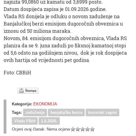
najniža 99,0860 uz kamatu od 3,6999 posto.
Datum dospijeća zapisa je 01.09.2026.godine.
Vlada RS donijela je odluku o novom zaduženje na
Banjalučkoj berzi emisijom dugoročnih obveznica u
iznosu od 50 miliona maraka.
Novom, 84. emisijom dugoročnih obveznica, Vlada RS
planira da se 9. juna zaduži po fiksnoj kamatnoj stopi
od 5,6 odsto na godišnjem nivou, dok je rok dospijeća
ovih hartija od vrijednosti pet godina.
Foto: CBBiH
Štampa
Kategorije:
EKONOMIJA
Tags:
zaduženje
banjalučka berza
trezorski zapisi
Vlada FBiH
1.6.2026.
Ocjeni ovaj članak:
Nema ocjena