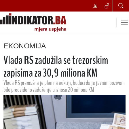
EKONOMIJA
Vlada RS zadužila se trezorskim
zapisima za 30,9 miliona KM
Vlada RS premašila je plan na aukciji, budući da je javnim pozivom
bilo predviđeno zaduženje u iznosu 20 miliona KM