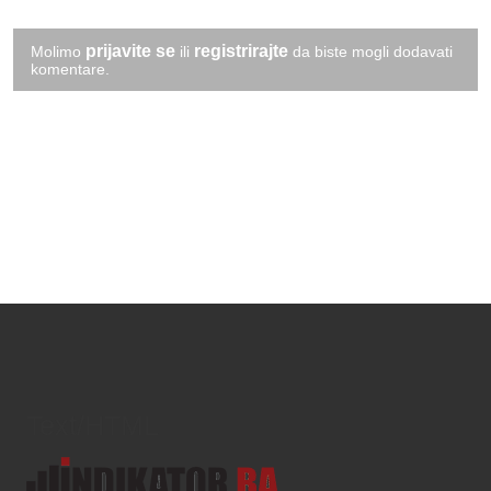
prijavite se
registrirajte
Molimo
ili
da biste mogli dodavati
komentare.
Text/HTML