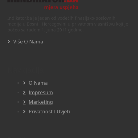
Indikator.ba je jedan od vodećih finasijsko-poslovnih
medija u Bosni i Hercegovini u privatnom vlasništvu koji je
počeo sa radom 1. juna 2011 godine.
Više O Nama
Navigacija
O Nama
Impresum
Marketing
Privatnost I Uvjeti