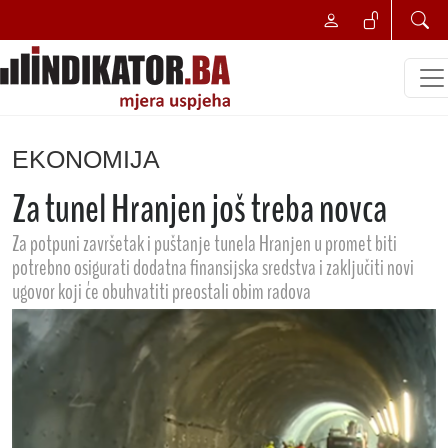
EKONOMIJA
Za tunel Hranjen još treba novca
Za potpuni završetak i puštanje tunela Hranjen u promet biti
potrebno osigurati dodatna finansijska sredstva i zaključiti novi
ugovor koji će obuhvatiti preostali obim radova