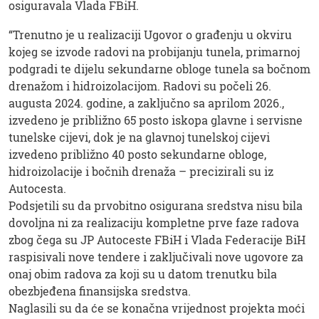
osiguravala Vlada FBiH.
“Trenutno je u realizaciji Ugovor o građenju u okviru
kojeg se izvode radovi na probijanju tunela, primarnoj
podgradi te dijelu sekundarne obloge tunela sa bočnom
drenažom i hidroizolacijom. Radovi su počeli 26.
augusta 2024. godine, a zaključno sa aprilom 2026.,
izvedeno je približno 65 posto iskopa glavne i servisne
tunelske cijevi, dok je na glavnoj tunelskoj cijevi
izvedeno približno 40 posto sekundarne obloge,
hidroizolacije i bočnih drenaža – precizirali su iz
Autocesta.
Podsjetili su da prvobitno osigurana sredstva nisu bila
dovoljna ni za realizaciju kompletne prve faze radova
zbog čega su JP Autoceste FBiH i Vlada Federacije BiH
raspisivali nove tendere i zaključivali nove ugovore za
onaj obim radova za koji su u datom trenutku bila
obezbjeđena finansijska sredstva.
Naglasili su da će se konačna vrijednost projekta moći