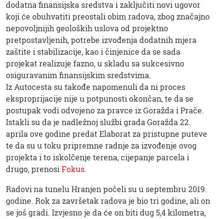
dodatna finansijska sredstva i zaključiti novi ugovor
koji će obuhvatiti preostali obim radova, zbog značajno
nepovoljnijih geoloških uslova od projektno
pretpostavljenih, potrebe izvođenja dodatnih mjera
zaštite i stabilizacije, kao i činjenice da se sada
projekat realizuje fazno, u skladu sa sukcesivno
osiguravanim finansijskim sredstvima.
Iz Autocesta su takođe napomenuli da ni proces
eksproprijacije nije u potpunosti okončan, te da se
postupak vodi odvojeno za pravce iz Goražda i Prače.
Istakli su da je nadležnoj službi grada Goražda 22.
aprila ove godine predat Elaborat za pristupne puteve
te da su u toku pripremne radnje za izvođenje ovog
projekta i to iskolčenje terena, cijepanje parcela i
drugo, prenosi
Fokus
.
Radovi na tunelu Hranjen počeli su u septembru 2019.
godine. Rok za završetak radova je bio tri godine, ali on
se još gradi. Izvjesno je da će on biti dug 5,4 kilometra,