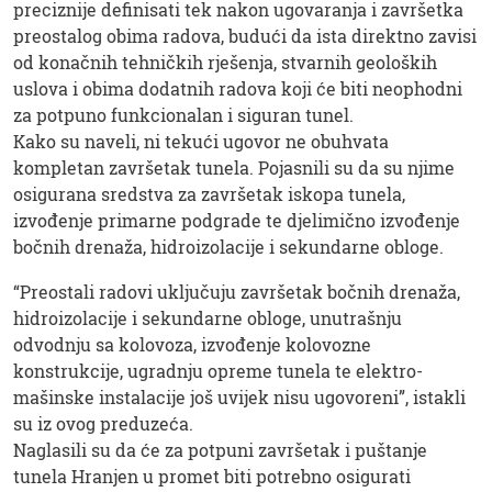
preciznije definisati tek nakon ugovaranja i završetka
preostalog obima radova, budući da ista direktno zavisi
od konačnih tehničkih rješenja, stvarnih geoloških
uslova i obima dodatnih radova koji će biti neophodni
za potpuno funkcionalan i siguran tunel.
Kako su naveli, ni tekući ugovor ne obuhvata
kompletan završetak tunela. Pojasnili su da su njime
osigurana sredstva za završetak iskopa tunela,
izvođenje primarne podgrade te djelimično izvođenje
bočnih drenaža, hidroizolacije i sekundarne obloge.
“Preostali radovi uključuju završetak bočnih drenaža,
hidroizolacije i sekundarne obloge, unutrašnju
odvodnju sa kolovoza, izvođenje kolovozne
konstrukcije, ugradnju opreme tunela te elektro-
mašinske instalacije još uvijek nisu ugovoreni”, istakli
su iz ovog preduzeća.
Naglasili su da će za potpuni završetak i puštanje
tunela Hranjen u promet biti potrebno osigurati