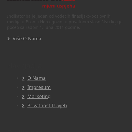
Indikator.ba je jedan od vodećih finasijsko-poslovnih
medija u Bosni i Hercegovini u privatnom vlasništvu koji je
počeo sa radom 1. juna 2011 godine.
Više O Nama
Navigacija
O Nama
Impresum
Marketing
Privatnost I Uvjeti