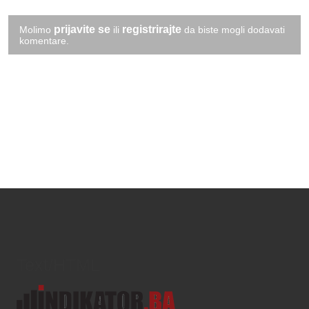
prijavite se
registrirajte
Molimo
ili
da biste mogli dodavati
komentare.
Text/HTML