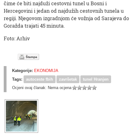
čime će biti najduži cestovni tunel u Bosni i
Hercegovini i jedan od najdužih cestovnih tunela u
regiji. Njegovom izgradnjom će vožnja od Sarajeva do
Goražda trajati 45 minuta.
Foto: Arhiv
Štampa
Kategorije:
EKONOMIJA
Tags:
autoceste fbih
završetak
tunel Hranjen
Ocjeni ovaj članak:
Nema ocjena