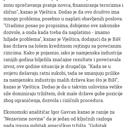
zonu sprečavanja pranja novca, finansiranja terorizma i
slično", kazao je Vještica. Dodao je da ovo društvo ima
mnogo problema, posebno u naplati obavljenih poslova.
"Uradimo posao po propisima, dobijemo sve zakonske
dozvole, a onda kada treba da naplatimo - imamo
hiljade problema", kazao je Vještica, dodajući da je BiH
kao država na lošem kreditnom rejtingu sa povećanim
rizicima. Kako je pojasnio, iako je namjenska industrija
ranijih godina bilježila značajne rezultate i povećavala
izvoz, ove godine situacija je drugačija. "Kada se u
svijetu dešavaju ratni sukobi, tada se smanjuju prilike
za namjensku industriju malih država kao što je BiH",
kazao je Vještica. Dodao je da u takvim uslovima velike
sile dominiraju tržištem, dok male države gube pozicije
zbog ograničenja, dozvola i rizičnih procedura.
Ekonomski analitičar Igor Gavran kazao je ranije za
"Nezavisne novine" da je jedan od ključnih razloga
pada izvoza gubitak američkog tržišta. "Gubitak