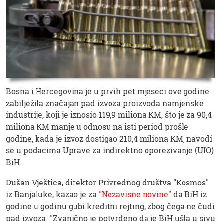
Bosna i Hercegovina je u prvih pet mjeseci ove godine
zabilježila značajan pad izvoza proizvoda namjenske
industrije, koji je iznosio 119,9 miliona KM, što je za 90,4
miliona KM manje u odnosu na isti period prošle
godine, kada je izvoz dostigao 210,4 miliona KM, navodi
se u podacima Uprave za indirektno oporezivanje (UIO)
BiH.
Dušan Vještica, direktor Privrednog društva "Kosmos"
iz Banjaluke, kazao je za
"Nezavisne novine"
da BiH iz
godine u godinu gubi kreditni rejting, zbog čega ne čudi
pad izvoza. "Zvanično je potvrđeno da je BiH ušla u sivu