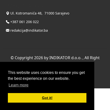
INDIKATOR d.o.o.
Ul. Kotromanića 48, 71000 Sarajevo
+387 061 206 022
redakcija@indikator.ba
©
Copyright 2026 by INDIKATOR d.o.o.
, All Right
Reserved.
This website uses cookies to ensure you get
Terms Of Use
|
Privacy Statement
the best experience on our website.
Powered by THYME SYSTEMS doo
Learn more
Got it!