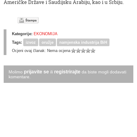
Američke Države i Saudijsku Arabiju, kao i u Srbiju.
Štampa
Kategorije:
EKONOMIJA
Tags:
izvoz
oružje
namjenska industrija BiH
Ocjeni ovaj članak:
Nema ocjena
prijavite se
registrirajte
Molimo
ili
da biste mogli dodavati
komentare.