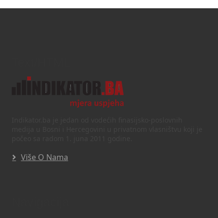
Text/HTML
Indikator.ba je jedan od vodećih finasijsko-poslovnih
medija u Bosni i Hercegovini u privatnom vlasništvu koji je
počeo sa radom 1. juna 2011 godine.
Više O Nama
Navigacija