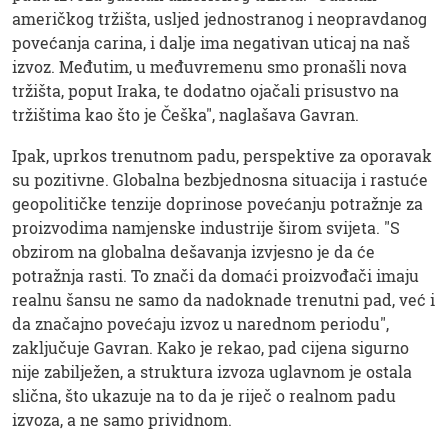
američkog tržišta, usljed jednostranog i neopravdanog
povećanja carina, i dalje ima negativan uticaj na naš
izvoz. Međutim, u međuvremenu smo pronašli nova
tržišta, poput Iraka, te dodatno ojačali prisustvo na
tržištima kao što je Češka", naglašava Gavran.
Ipak, uprkos trenutnom padu, perspektive za oporavak
su pozitivne. Globalna bezbjednosna situacija i rastuće
geopolitičke tenzije doprinose povećanju potražnje za
proizvodima namjenske industrije širom svijeta. "S
obzirom na globalna dešavanja izvjesno je da će
potražnja rasti. To znači da domaći proizvođači imaju
realnu šansu ne samo da nadoknade trenutni pad, već i
da značajno povećaju izvoz u narednom periodu",
zaključuje Gavran. Kako je rekao, pad cijena sigurno
nije zabilježen, a struktura izvoza uglavnom je ostala
slična, što ukazuje na to da je riječ o realnom padu
izvoza, a ne samo prividnom.