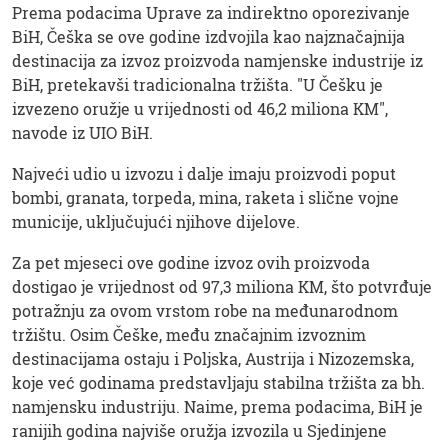
Prema podacima Uprave za indirektno oporezivanje
BiH, Češka se ove godine izdvojila kao najznačajnija
destinacija za izvoz proizvoda namjenske industrije iz
BiH, pretekavši tradicionalna tržišta. "U Češku je
izvezeno oružje u vrijednosti od 46,2 miliona KM",
navode iz UIO BiH.
Najveći udio u izvozu i dalje imaju proizvodi poput
bombi, granata, torpeda, mina, raketa i slične vojne
municije, uključujući njihove dijelove.
Za pet mjeseci ove godine izvoz ovih proizvoda
dostigao je vrijednost od 97,3 miliona KM, što potvrđuje
potražnju za ovom vrstom robe na međunarodnom
tržištu. Osim Češke, među značajnim izvoznim
destinacijama ostaju i Poljska, Austrija i Nizozemska,
koje već godinama predstavljaju stabilna tržišta za bh.
namjensku industriju. Naime, prema podacima, BiH je
ranijih godina najviše oružja izvozila u Sjedinjene