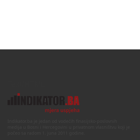
Text/HTML
Indikator.ba je jedan od vodećih finasijsko-poslovnih
medija u Bosni i Hercegovini u privatnom vlasništvu koji je
počeo sa radom 1. juna 2011 godine.