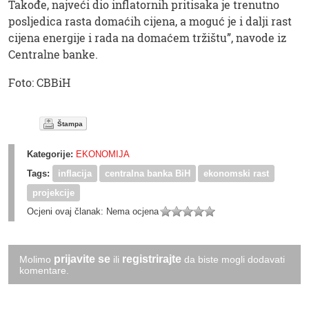
Takođe, najveći dio inflatornih pritisaka je trenutno
posljedica rasta domaćih cijena, a moguć je i dalji rast
cijena energije i rada na domaćem tržištu”, navode iz
Centralne banke.
Foto: CBBiH
Štampa
Kategorije:
EKONOMIJA
Tags:
inflacija
centralna banka BiH
ekonomski rast
projekcije
Ocjeni ovaj članak:
Nema ocjena
prijavite se
registrirajte
Molimo
ili
da biste mogli dodavati
komentare.