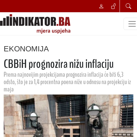
EKONOMIJA
CBBiH prognozira nižu inflaciju
Prema najnovijim projekcijama prognozira inflacija će biti 6,3
odsto, što je za 1,4 procentna poena niže u odnosu na projekciju iz
maja