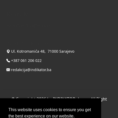
Kontakt
Kontaktirajte nas
INDIKATOR d.o.o.
Ul. Kotromanića 48, 71000 Sarajevo
+387 061 206 022
redakcija@indikator.ba
©
Copyright 2026 by INDIKATOR d.o.o.
, All Right
Reserved.
This website uses cookies to ensure you get
Terms Of Use
|
Privacy Statement
the best experience on our website.