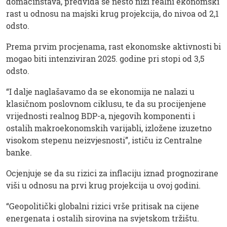
domaćinstava, predviđa se nešto niži realni ekonomski
rast u odnosu na majski krug projekcija, do nivoa od 2,1
odsto.
Prema prvim procjenama, rast ekonomske aktivnosti bi
mogao biti intenziviran 2025. godine pri stopi od 3,5
odsto.
“I dalje naglašavamo da se ekonomija ne nalazi u
klasičnom poslovnom ciklusu, te da su procijenjene
vrijednosti realnog BDP-a, njegovih komponenti i
ostalih makroekonomskih varijabli, izložene izuzetno
visokom stepenu neizvjesnosti”, ističu iz Centralne
banke.
Ocjenjuje se da su rizici za inflaciju iznad prognozirane
viši u odnosu na prvi krug projekcija u ovoj godini.
“Geopolitički globalni rizici vrše pritisak na cijene
energenata i ostalih sirovina na svjetskom tržištu.