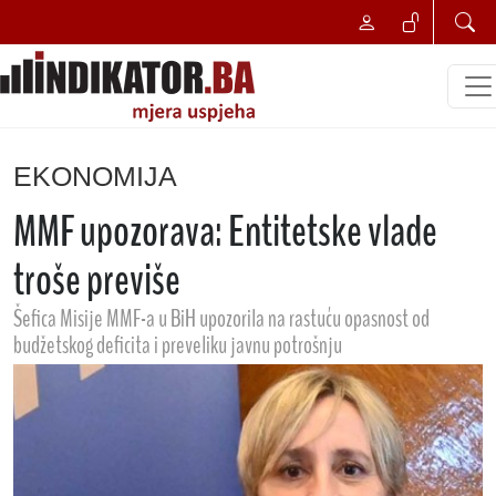
EKONOMIJA
MMF upozorava: Entitetske vlade
troše previše
Šefica Misije MMF-a u BiH upozorila na rastuću opasnost od
budžetskog deficita i preveliku javnu potrošnju