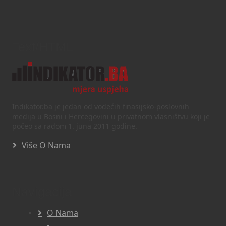
Text/HTML
Indikator.ba je jedan od vodećih finasijsko-poslovnih
medija u Bosni i Hercegovini u privatnom vlasništvu koji je
počeo sa radom 1. juna 2011 godine.
Više O Nama
Navigacija
O Nama