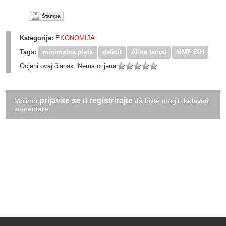
Štampa
Kategorije:
EKONOMIJA
Tags:
minimalna plata
deficit
Alina Iancu
MMF BiH
Ocjeni ovaj članak:
Nema ocjena
prijavite se
registrirajte
Molimo
ili
da biste mogli dodavati
komentare.