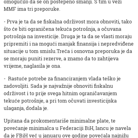
omogućilo da se on postepeno smanji. S tim u vezi
MMF ima tri preporuke.
- Prva je ta da se fiskalna održivost mora obnoviti, tako
što će biti ograničena tekuća potrošnja, a očuvana
potrošnja na investicije. Druga je ta da se vlasti moraju
pripremiti i na mogući manjak finansija i nepredviđene
situacije u tom smislu.Treća i osnovna preporuka je da
se moraju puniti rezerve, a znamo da to zahtijeva
vrijeme, naglasila je ona.
- Rastuće potrebe za financiranjem vlada teško je
zadovoljiti. Sada je najvažnije obnoviti fiskalnu
održivost i to prije svega hitnim ograničavanjem
tekuće potrošnje, a pri tom očuvati investicijska
ulaganja, dodala je.
Upitana da prokomentariše minimalne plate, te
povećanje minimalca u Federaciji BiH, Iancu je navela
da je FBiH već u januaru ove godine povećala najnižu