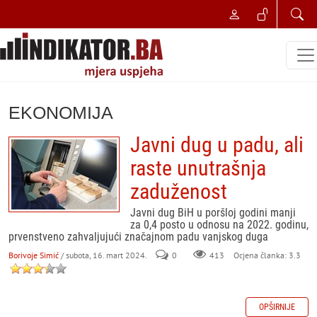
EKONOMIJA
Javni dug u padu, ali
raste unutrašnja
zaduženost
Javni dug BiH u poršloj godini manji
za 0,4 posto u odnosu na 2022. godinu,
prvenstveno zahvaljujući značajnom padu vanjskog duga
Borivoje Simić
/ subota, 16. mart 2024.
0
413
Ocjena članka: 3.3
OPŠIRNIJE