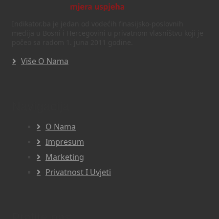
Indikator.ba je jedan od vodećih finasijsko-poslovnih
medija u Bosni i Hercegovini u privatnom vlasništvu koji je
počeo sa radom 1. juna 2011 godine.
Više O Nama
Navigacija
O Nama
Impresum
Marketing
Privatnost I Uvjeti
Pratite nas