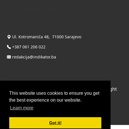
Kontaktirajte nas
INDIKATOR d.o.o.
Ul. Kotromanića 48, 71000 Sarajevo
+387 061 206 022
redakcija@indikator.ba
©
Copyright 2026 by INDIKATOR d.o.o.
, All Right
This website uses cookies to ensure you get
Reserved.
the best experience on our website.
Terms Of Use
|
Privacy Statement
Learn more
Powered by THYME SYSTEMS doo
Got it!