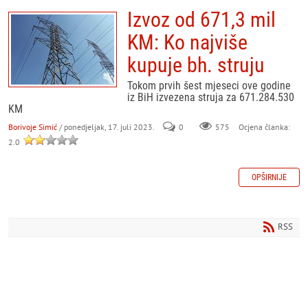
Izvoz od 671,3 mil
KM: Ko najviše
kupuje bh. struju
Tokom prvih šest mjeseci ove godine
iz BiH izvezena struja za 671.284.530
KM
Borivoje Simić
/ ponedjeljak, 17. juli 2023.
0
575
Ocjena članka:
2.0
OPŠIRNIJE
RSS