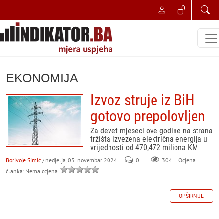
EKONOMIJA
Izvoz struje iz BiH
gotovo prepolovljen
Za devet mjeseci ove godine na strana
tržišta izvezena električna energija u
vrijednosti od 470,472 miliona KM
Borivoje Simić
/ nedjelja, 03. novembar 2024.
0
304
Ocjena
članka: Nema ocjena
OPŠIRNIJE