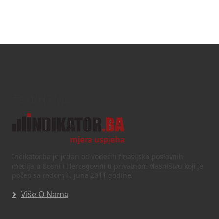
Text/HTML
Indikator.ba je jedan od vodećih finasijsko-poslovnih
medija u Bosni i Hercegovini u privatnom vlasništvu koji je
počeo sa radom 1. juna 2011 godine.
Više O Nama