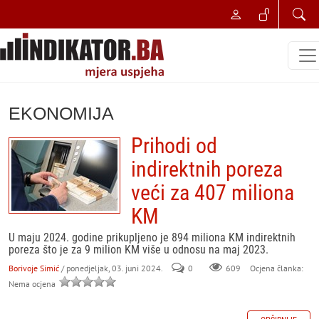
EKONOMIJA
Prihodi od
indirektnih poreza
veći za 407 miliona
KM
U maju 2024. godine prikupljeno je 894 miliona KM indirektnih
poreza što je za 9 milion KM više u odnosu na maj 2023.
Borivoje Simić
/ ponedjeljak, 03. juni 2024.
0
609
Ocjena članka:
Nema ocjena