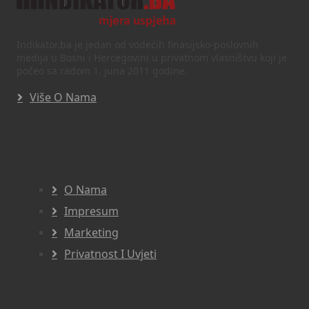
Indikator.ba je jedan od vodećih finasijsko-poslovnih
medija u Bosni i Hercegovini u privatnom vlasništvu koji je
počeo sa radom 1. juna 2011 godine.
Više O Nama
Navigacija
O Nama
Impresum
Marketing
Privatnost I Uvjeti