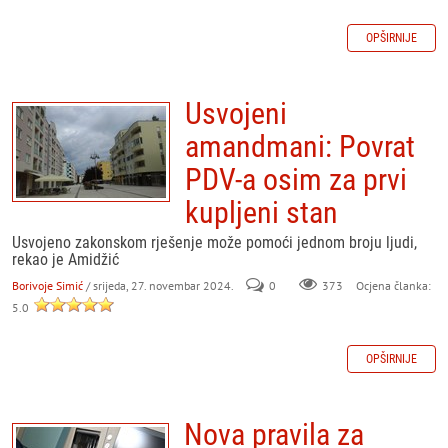
OPŠIRNIJE
Usvojeni
amandmani: Povrat
PDV-a osim za prvi
kupljeni stan
Usvojeno zakonskom rješenje može pomoći jednom broju ljudi,
rekao je Amidžić
Borivoje Simić
/ srijeda, 27. novembar 2024.
0
373
Ocjena članka:
5.0
OPŠIRNIJE
Nova pravila za