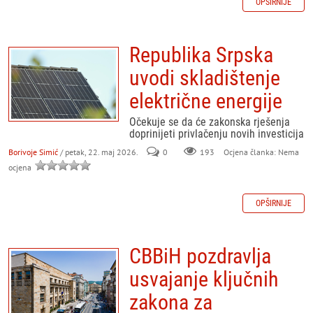
OPŠIRNIJE
Republika Srpska
uvodi skladištenje
električne energije
Očekuje se da će zakonska rješenja
doprinijeti privlačenju novih investicija
Borivoje Simić
/ petak, 22. maj 2026.
0
193
Ocjena članka: Nema
ocjena
OPŠIRNIJE
CBBiH pozdravlja
usvajanje ključnih
zakona za