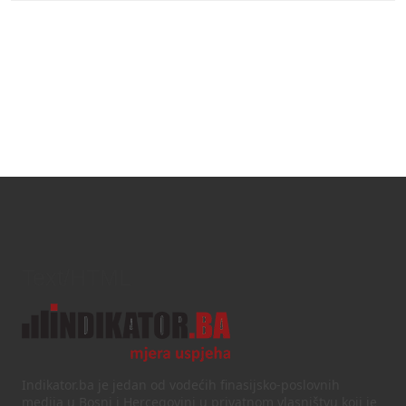
Text/HTML
Indikator.ba je jedan od vodećih finasijsko-poslovnih
medija u Bosni i Hercegovini u privatnom vlasništvu koji je