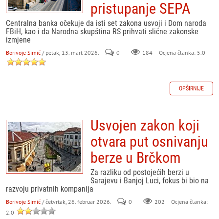
pristupanje SEPA
Centralna banka očekuje da isti set zakona usvoji i Dom naroda
FBiH, kao i da Narodna skupština RS prihvati slične zakonske
izmjene
Borivoje Simić
/ petak, 13. mart 2026.
0
184
Ocjena članka: 5.0
OPŠIRNIJE
Usvojen zakon koji
otvara put osnivanju
berze u Brčkom
Za razliku od postojećih berzi u
Sarajevu i Banjoj Luci, fokus bi bio na
razvoju privatnih kompanija
Borivoje Simić
/ četvrtak, 26. februar 2026.
0
202
Ocjena članka:
2.0