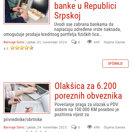
banke u Republici
Srpskoj
Uvodi sse zabrana bankama da
naplaćuju određene vrste naknada,
omogućuje prodaja kreditnog portfelja fizičkih lica...
Borivoje Simić
/ petak, 01. novembar 2024.
0
445
Ocjena članka:
4.5
OPŠIRNIJE
Olakšica za 6.200
poreznih obveznika
Povećanje praga za ulazak u PDV
sistem na 100.000 KM posebno je
pozitivna vijest za
privrednike/obrtnike
Borivoje Simić
/ petak, 24. novembar 2023.
0
696
Ocjena članka: