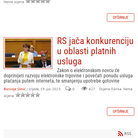
Nema ocjena
OPŠIRNIJE
RS jača konkurenciju
u oblasti platnih
usluga
Zakon o elektronskom novcu će
doprinijeti razvoju elektronske trgovine i povećati ponudu usluga
plaćanja putem interneta, te smanjenju upotrebe gotovine
Borivoje Simić
/ srijeda, 19. juli 2023.
0
427
Ocjena članka: Nema
ocjena
OPŠIRNIJE
RSS