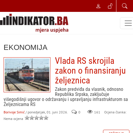
EKONOMIJA
Vlada RS skrojila
zakon o finansiranju
željeznica
Zakon predviđa da vlasnik, odnosno
Republika Srpska, zaključuje
višegodišnji ugovor o održavanju i upravljanju infrastrukturom sa
Željeznicama RS
Borivoje Simić
/ ponedjeljak, 01. juni 2026.
0
161
Ocjena članka:
Nema ocjena