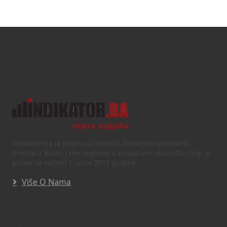
Text/HTML
Indikator.ba je jedan od vodećih finasijsko-poslovnih
medija u Bosni i Hercegovini u privatnom vlasništvu koji je
počeo sa radom 1. juna 2011 godine.
Više O Nama