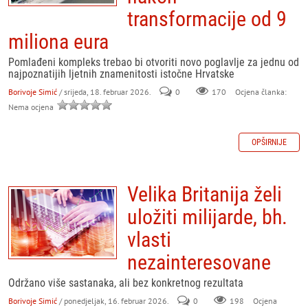
transformacije od 9
miliona eura
Pomlađeni kompleks trebao bi otvoriti novo poglavlje za jednu od
najpoznatijih ljetnih znamenitosti istočne Hrvatske
Borivoje Simić
/ srijeda, 18. februar 2026.
0
170
Ocjena članka:
Nema ocjena
OPŠIRNIJE
Velika Britanija želi
uložiti milijarde, bh.
vlasti
nezainteresovane
Održano više sastanaka, ali bez konkretnog rezultata
Borivoje Simić
/ ponedjeljak, 16. februar 2026.
0
198
Ocjena