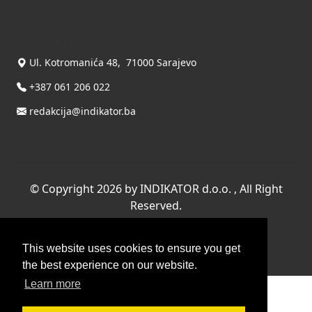
INDIKATOR d.o.o.
Ul. Kotromanića 48, 71000 Sarajevo
+387 061 206 022
redakcija@indikator.ba
©
Copyright 2026 by INDIKATOR d.o.o.
, All Right
Reserved.
Terms Of Use
|
Privacy Statement
Powered by THYME SYSTEMS doo
This website uses cookies to ensure you get
the best experience on our website.
Learn more