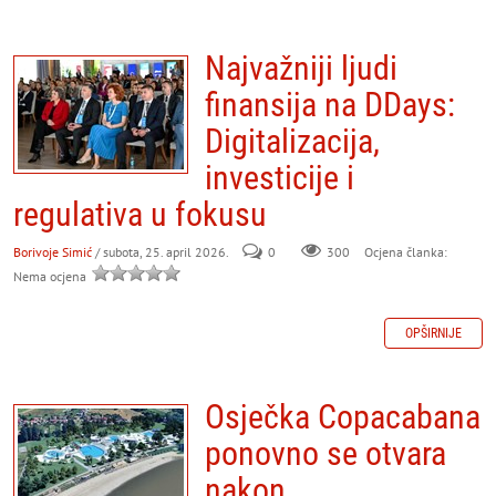
Najvažniji ljudi
finansija na DDays:
Digitalizacija,
investicije i
regulativa u fokusu
Borivoje Simić
/ subota, 25. april 2026.
0
300
Ocjena članka:
Nema ocjena
OPŠIRNIJE
Osječka Copacabana
ponovno se otvara
nakon