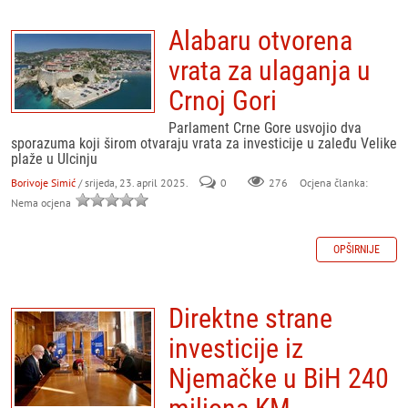
Alabaru otvorena
vrata za ulaganja u
Crnoj Gori
Parlament Crne Gore usvojio dva
sporazuma koji širom otvaraju vrata za investicije u zaleđu Velike
plaže u Ulcinju
Borivoje Simić
/ srijeda, 23. april 2025.
0
276
Ocjena članka:
Nema ocjena
OPŠIRNIJE
Direktne strane
investicije iz
Njemačke u BiH 240