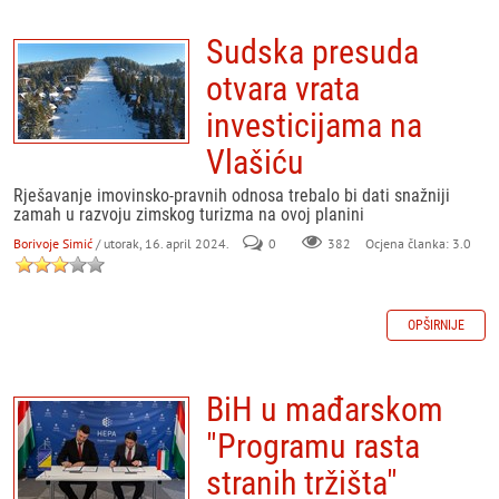
Sudska presuda
otvara vrata
investicijama na
Vlašiću
Rješavanje imovinsko-pravnih odnosa trebalo bi dati snažniji
zamah u razvoju zimskog turizma na ovoj planini
Borivoje Simić
/ utorak, 16. april 2024.
0
382
Ocjena članka: 3.0
OPŠIRNIJE
BiH u mađarskom
"Programu rasta
stranih tržišta"