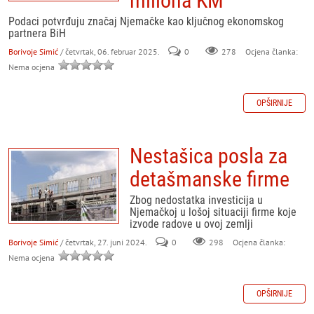
miliona KM
Podaci potvrđuju značaj Njemačke kao ključnog ekonomskog
partnera BiH
Borivoje Simić
/ četvrtak, 06. februar 2025.
0
278
Ocjena članka:
Nema ocjena
OPŠIRNIJE
Nestašica posla za
detašmanske firme
Zbog nedostatka investicija u
Njemačkoj u lošoj situaciji firme koje
izvode radove u ovoj zemlji
Borivoje Simić
/ četvrtak, 27. juni 2024.
0
298
Ocjena članka:
Nema ocjena
OPŠIRNIJE