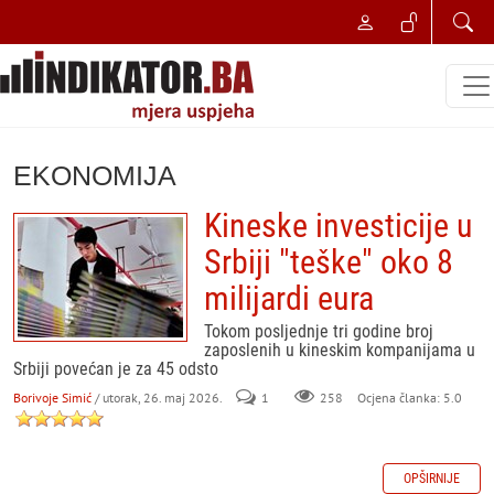
EKONOMIJA
Kineske investicije u
Srbiji "teške" oko 8
milijardi eura
Tokom posljednje tri godine broj
zaposlenih u kineskim kompanijama u
Srbiji povećan je za 45 odsto
Borivoje Simić
/ utorak, 26. maj 2026.
1
258
Ocjena članka: 5.0
OPŠIRNIJE