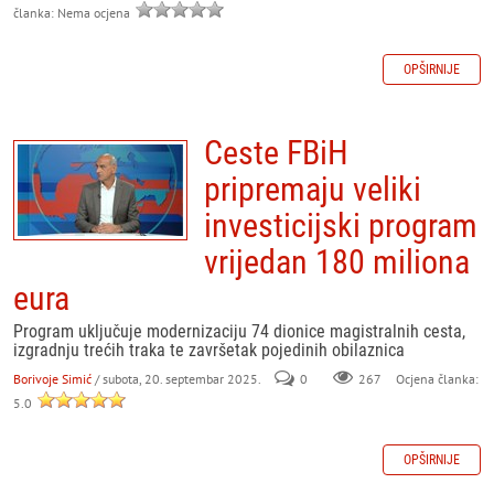
članka: Nema ocjena
OPŠIRNIJE
Ceste FBiH
pripremaju veliki
investicijski program
vrijedan 180 miliona
eura
Program uključuje modernizaciju 74 dionice magistralnih cesta,
izgradnju trećih traka te završetak pojedinih obilaznica
Borivoje Simić
/ subota, 20. septembar 2025.
0
267
Ocjena članka:
5.0
OPŠIRNIJE