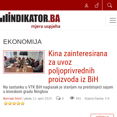
EKONOMIJA
Kina zainteresirana
za uvoz
poljoprivrednih
proizvoda iz BiH
Na sastanku u VTK BiH naglasak je stavljen na predstojeći sajam
u kineskom gradu Ningbou
Borivoje Simić
/ petak, 11. april 2025.
0
301
Ocjena članka: 5.0