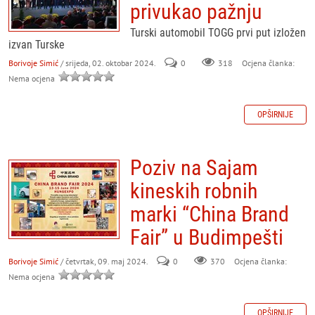
privukao pažnju
Turski automobil TOGG prvi put izložen
izvan Turske
Borivoje Simić
/ srijeda, 02. oktobar 2024.
0
318
Ocjena članka:
Nema ocjena
OPŠIRNIJE
Poziv na Sajam
kineskih robnih
marki “China Brand
Fair” u Budimpešti
Borivoje Simić
/ četvrtak, 09. maj 2024.
0
370
Ocjena članka:
Nema ocjena
OPŠIRNIJE