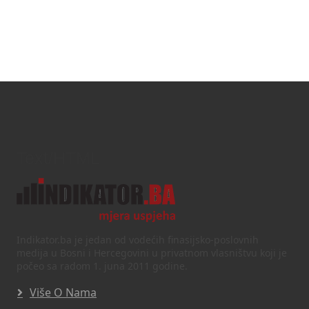
Text/HTML
Indikator.ba je jedan od vodećih finasijsko-poslovnih
medija u Bosni i Hercegovini u privatnom vlasništvu koji je
počeo sa radom 1. juna 2011 godine.
Više O Nama