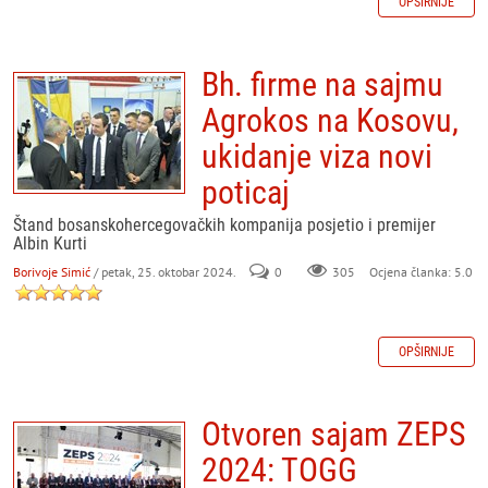
OPŠIRNIJE
Bh. firme na sajmu
Agrokos na Kosovu,
ukidanje viza novi
poticaj
Štand bosanskohercegovačkih kompanija posjetio i premijer
Albin Kurti
Borivoje Simić
/ petak, 25. oktobar 2024.
0
305
Ocjena članka: 5.0
OPŠIRNIJE
Otvoren sajam ZEPS
2024: TOGG