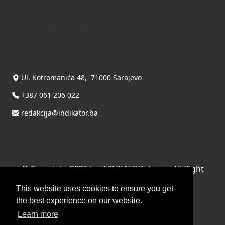
Kontakt
Kontaktirajte nas
INDIKATOR d.o.o.
Ul. Kotromanića 48, 71000 Sarajevo
+387 061 206 022
redakcija@indikator.ba
©
Copyright 2026 by INDIKATOR d.o.o.
, All Right
Reserved.
This website uses cookies to ensure you get
Terms Of Use
|
Privacy Statement
the best experience on our website.
Powered by THYME SYSTEMS doo
Learn more