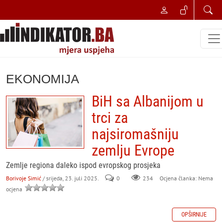
EKONOMIJA
BiH sa Albanijom u
trci za
najsiromašniju
zemlju Evrope
Zemlje regiona daleko ispod evropskog prosjeka
Borivoje Simić
/ srijeda, 23. juli 2025.
0
234
Ocjena članka: Nema
ocjena
OPŠIRNIJE