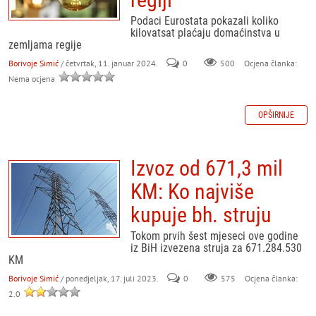
Podaci Eurostata pokazali koliko
kilovatsat plaćaju domaćinstva u
zemljama regije
Borivoje Simić
/ četvrtak, 11. januar 2024.
0
500
Ocjena članka:
Nema ocjena
OPŠIRNIJE
Izvoz od 671,3 mil
KM: Ko najviše
kupuje bh. struju
Tokom prvih šest mjeseci ove godine
iz BiH izvezena struja za 671.284.530
KM
Borivoje Simić
/ ponedjeljak, 17. juli 2023.
0
575
Ocjena članka:
2.0