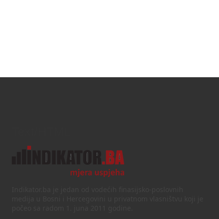
Text/HTML
Indikator.ba je jedan od vodećih finasijsko-poslovnih
medija u Bosni i Hercegovini u privatnom vlasništvu koji je
počeo sa radom 1. juna 2011 godine.