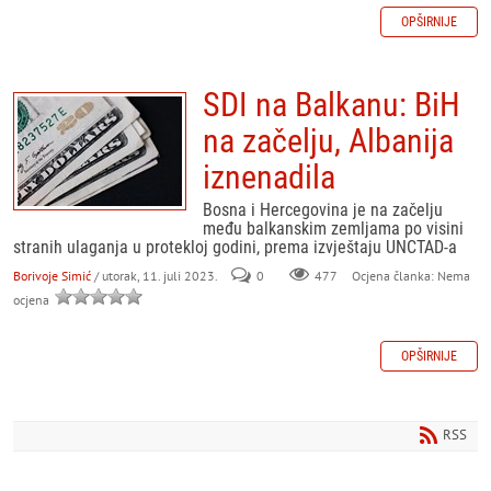
OPŠIRNIJE
SDI na Balkanu: BiH
na začelju, Albanija
iznenadila
Bosna i Hercegovina je na začelju
među balkanskim zemljama po visini
stranih ulaganja u protekloj godini, prema izvještaju UNCTAD-a
Borivoje Simić
/ utorak, 11. juli 2023.
0
477
Ocjena članka: Nema
ocjena
OPŠIRNIJE
RSS