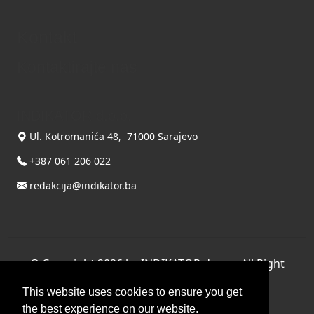
Kontakt
Kontaktirajte nas
INDIKATOR d.o.o.
Ul. Kotromanića 48, 71000 Sarajevo
+387 061 206 022
redakcija@indikator.ba
©
Copyright 2026 by INDIKATOR d.o.o.
, All Right
Reserved.
This website uses cookies to ensure you get
Terms Of Use
|
Privacy Statement
the best experience on our website.