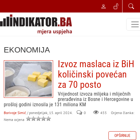
EKONOMIJA
Izvoz maslaca iz BiH
količinski povećan
za 70 posto
Vrijednost izvoza mlijeka i mliječnih
prerađevina iz Bosne i Hercegovine u
prošloj godini iznosila je 131 miliona KM
Borivoje Simić
/ ponedjeljak, 15. april 2024.
0
455
Ocjena članka:
Nema ocjena
OPŠIRNIJE