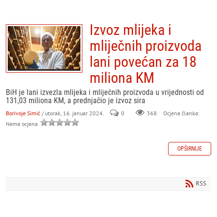
Izvoz mlijeka i
mliječnih proizvoda
lani povećan za 18
miliona KM
BiH je lani izvezla mlijeka i mliječnih proizvoda u vrijednosti od
131,03 miliona KM, a prednjačio je izvoz sira
Borivoje Simić
/ utorak, 16. januar 2024.
0
368
Ocjena članka:
Nema ocjena
OPŠIRNIJE
RSS