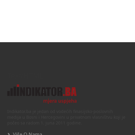
Text/HTML
Indikator.ba je jedan od vodećih finasijsko-poslovnih
medija u Bosni i Hercegovini u privatnom vlasništvu koji je
počeo sa radom 1. juna 2011 godine.
Više O Nama