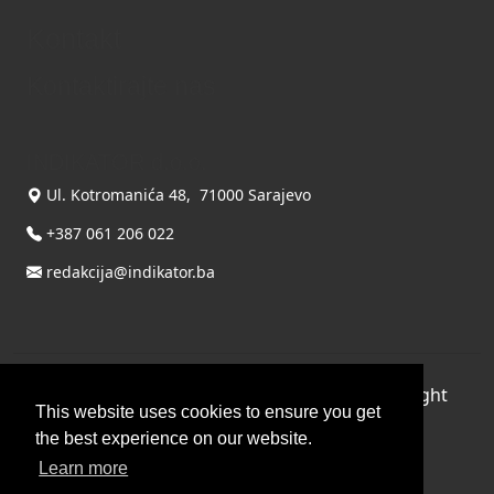
Kontakt
Kontaktirajte nas
INDIKATOR d.o.o.
Ul. Kotromanića 48, 71000 Sarajevo
+387 061 206 022
redakcija@indikator.ba
©
Copyright 2026 by INDIKATOR d.o.o.
, All Right
This website uses cookies to ensure you get
Reserved.
the best experience on our website.
Terms Of Use
|
Privacy Statement
Learn more
Powered by THYME SYSTEMS doo