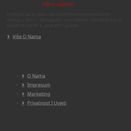
Indikator.ba je jedan od vodećih finasijsko-poslovnih
medija u Bosni i Hercegovini u privatnom vlasništvu koji je
počeo sa radom 1. juna 2011 godine.
Više O Nama
Navigacija
O Nama
Impresum
Marketing
Privatnost I Uvjeti
Pratite nas