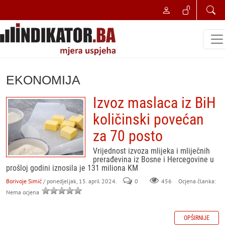
EKONOMIJA
Izvoz maslaca iz BiH
količinski povećan
za 70 posto
Vrijednost izvoza mlijeka i mliječnih
prerađevina iz Bosne i Hercegovine u
prošloj godini iznosila je 131 miliona KM
Borivoje Simić
/ ponedjeljak, 15. april 2024.
0
456
Ocjena članka:
Nema ocjena
OPŠIRNIJE