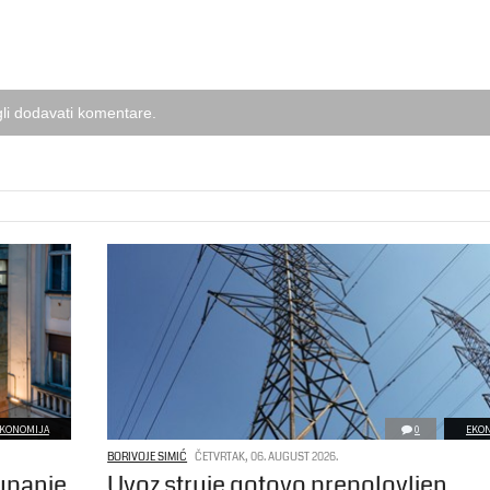
li dodavati komentare.
KONOMIJA
0
EKO
BORIVOJE SIMIĆ
ČETVRTAK, 06. AUGUST 2026.
tupanje
Uvoz struje gotovo prepolovljen