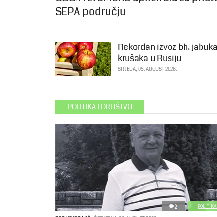
SEPA području
Rekordan izvoz bh. jabuka
krušaka u Rusiju
SRIJEDA, 05. AUGUST 2026.
POLITIKA I DRUŠTVO
0
POLITIKA