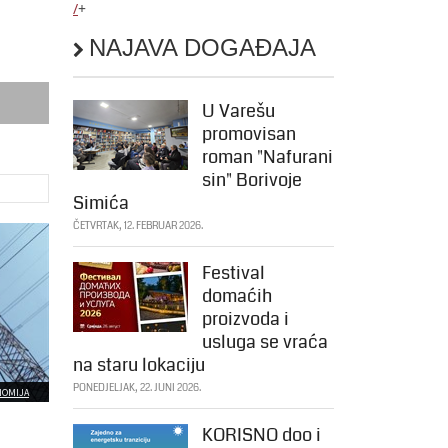
/
+
NAJAVA DOGAĐAJA
U Varešu
promovisan
roman "Nafurani
sin" Borivoje
Simića
ČETVRTAK, 12. FEBRUAR 2026.
Festival
domaćih
proizvoda i
usluga se vraća
na staru lokaciju
PONEDJELJAK, 22. JUNI 2026.
NOMIJA
KORISNO doo i