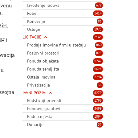
tvenu
Izvođenje radova
679
a.
Robe
1414
Koncesije
81
BiH,
Usluge
1975
LICITACIJE
7143
iH i
Prodaja imovine firmi u stečaju
860
Poslovni prostori
875
ovacija
Ponuda objekata
1242
Ponuda zemljišta
 u
1621
Ostala imovina
2794
Privatizacija
38
azvojna
JAVNI POZIVI
6279
Podsticaji privredi
1796
Fondovi, grantovi
3499
Radna mjesta
1094
Donacije
37