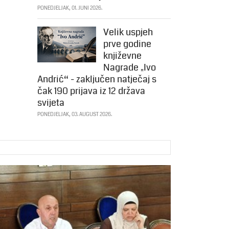
PONEDJELJAK, 01. JUNI 2026.
Velik uspjeh
prve godine
književne
Nagrade „Ivo
Andrić“ - zaključen natječaj s
čak 190 prijava iz 12 država
svijeta
PONEDJELJAK, 03. AUGUST 2026.