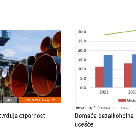
0
KOMENTARI I ANALIZE
BORIVOJE SIMIĆ
ČETVRTAK, 09. JULI 2026.
tvrđuje otpornost
Domaća bezalkoholna p
učešće