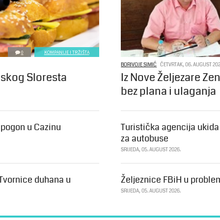
0
KOMPANIJE I TRŽIŠTA
BORIVOJE SIMIĆ
ČETVRTAK, 06. AUGUST 202
nskog Sloresta
Iz Nove Željezare Ze
bez plana i ulaganja
i pogon u Cazinu
Turistička agencija ukid
za autobuse
SRIJEDA, 05. AUGUST 2026.
 Tvornice duhana u
Željeznice FBiH u proble
SRIJEDA, 05. AUGUST 2026.