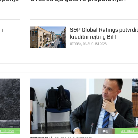
 i
S&P Global Ratings potvrdi
kreditni rejting BiH
UTORAK, 04. AUGUST 2026.
 I DRUŠTVO
0
POLITIKA I 