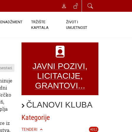
ENADŽMENT
TRŽIŠTE
ŽIVOT I
KAPITALA
UMJETNOST
JAVNI POZIVI,
mentari
LICITACIJE,
nizuje
GRANTOVI...
dni
Brčko
6,
ČLANOVI KLUBA
plja
Kategorije
re iz
TENDERI
stva,
4012