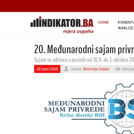
HOME
KOMENTA
ANALIZE
20. Međunarodni sajam privr
Sajam se održava u periodu od 30.9. do 3. oktobra 20
25 juni 2026
Autor:
Borivoje Simić
Broj p