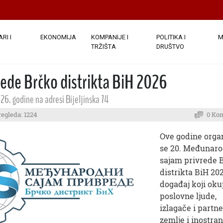
RI I
EKONOMIJA
KOMPANIJE I
POLITIKA I
M
TRŽIŠTA
DRUŠTVO
ede Brčko distrikta BiH 2026
26. godine na adresi Bijeljinska 74
regleda: 1224
0 Ko
Ove godine orga
se 20. Međunaro
sajam privrede 
distrikta BiH 202
događaj koji oku
poslovne ljude,
izlagače i partne
zemlje i inostran