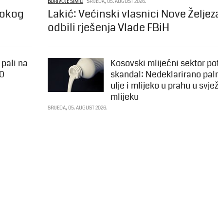
BORIVOJE SIMIĆ
SRIJEDA, 05. AUGUST 2026.
rokog
Lakić: Većinski vlasnici Nove Željez
odbili rješenja Vlade FBiH
 pali na
Kosovski mliječni sektor po
00
skandal: Nedeklarirano pa
ulje i mlijeko u prahu u svj
mlijeku
SRIJEDA, 05. AUGUST 2026.