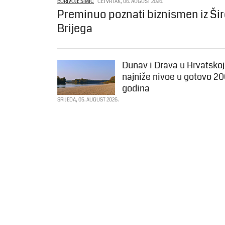
BORIVOJE SIMIĆ
ČETVRTAK, 06. AUGUST 2026.
Preminuo poznati biznismen iz Ši
Brijega
Dunav i Drava u Hrvatskoj
najniže nivoe u gotovo 2
godina
SRIJEDA, 05. AUGUST 2026.