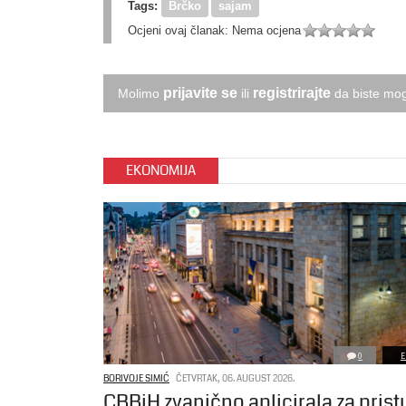
Tags:
Brčko
sajam
Ocjeni ovaj članak:
Nema ocjena
prijavite se
registrirajte
Molimo
ili
da biste mog
EKONOMIJA
0
E
BORIVOJE SIMIĆ
ČETVRTAK, 06. AUGUST 2026.
CBBiH zvanično aplicirala za pris