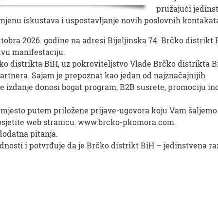
pružajući jedins
zmjenu iskustava i uspostavljanje novih poslovnih kontakat
tobra 2026. godine na adresi Bijeljinska 74. Brčko distrikt 
kvu manifestaciju.
 distrikta BiH, uz pokroviteljstvo Vlade Brčko distrikta B
rtnera. Sajam je prepoznat kao jedan od najznačajnijih
e izdanje donosi bogat program, B2B susrete, promociju in
 mjesto putem priložene prijave-ugovora koju Vam šaljemo
 posjetite web stranicu: www.brcko-pkomora.com.
dodatna pitanja.
dnosti i potvrđuje da je Brčko distrikt BiH – jedinstvena r