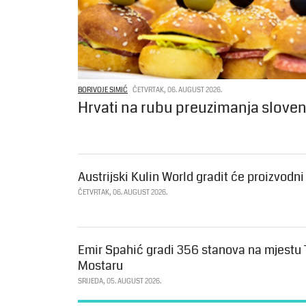
BORIVOJE SIMIĆ
ČETVRTAK, 06. AUGUST 2026.
Hrvati na rubu preuzimanja slove
Austrijski Kulin World gradit će proizvodn
ČETVRTAK, 06. AUGUST 2026.
Emir Spahić gradi 356 stanova na mjestu
Mostaru
SRIJEDA, 05. AUGUST 2026.