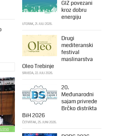
GIZ povezani
kroz dobru
energiju
UTORAK, 21. JULI 2026.
o
Drugi
mediteranski
festival
maslinarstva
Oleo Trebinje
SRIJEDA, 22. JULI 2026.
20.
Međunarodni
sajam privrede
Brčko distrikta
BiH 2026
ČETVRTAK, 25. JUNI 2026.
DRUŠTVO