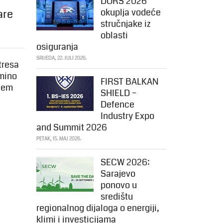
DORS 2026
okuplja vodeće
are
stručnjake iz
oblasti
osiguranja
SRIJEDA, 22. JULI 2026.
tresa
lmino
FIRST BALKAN
ežem
SHIELD –
Defence
Industry Expo
and Summit 2026
PETAK, 15. MAJ 2026.
SECW 2026:
Sarajevo
ponovo u
središtu
regionalnog dijaloga o energiji,
klimi i investicijama