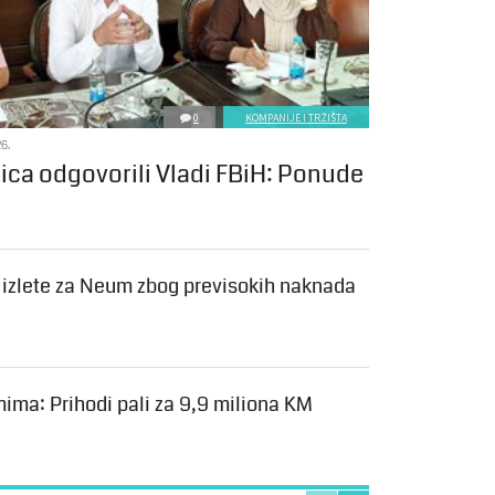
0
KOMPANIJE I TRŽIŠTA
6.
nica odgovorili Vladi FBiH: Ponude
a izlete za Neum zbog previsokih naknada
mima: Prihodi pali za 9,9 miliona KM