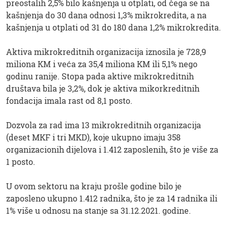
preostalih 2,5% bilo kašnjenja u otplati, od čega se na
kašnjenja do 30 dana odnosi 1,3% mikrokredita, a na
kašnjenja u otplati od 31 do 180 dana 1,2% mikrokredita.
Aktiva mikrokreditnih organizacija iznosila je 728,9
miliona KM i veća za 35,4 miliona KM ili 5,1% nego
godinu ranije. Stopa pada aktive mikrokreditnih
društava bila je 3,2%, dok je aktiva mikorkreditnih
fondacija imala rast od 8,1 posto.
Dozvola za rad ima 13 mikrokreditnih organizacija
(deset MKF i tri MKD), koje ukupno imaju 358
organizacionih dijelova i 1.412 zaposlenih, što je više za
1 posto.
U ovom sektoru na kraju prošle godine bilo je
zaposleno ukupno 1.412 radnika, što je za 14 radnika ili
1% više u odnosu na stanje sa 31.12.2021. godine.