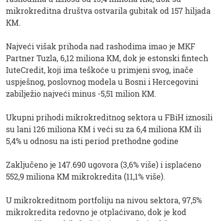
mikrokreditna društva ostvarila gubitak od 157 hiljada
KM.
Najveći višak prihoda nad rashodima imao je MKF
Partner Tuzla, 6,12 miliona KM, dok je estonski fintech
IuteCredit, koji ima teškoće u primjeni svog, inače
uspješnog, poslovnog modela u Bosni i Hercegovini
zabilježio najveći minus -5,51 milion KM.
Ukupni prihodi mikrokreditnog sektora u FBiH iznosili
su lani 126 miliona KM i veći su za 6,4 miliona KM ili
5,4% u odnosu na isti period prethodne godine
Zaključeno je 147.690 ugovora (3,6% više) i isplaćeno
552,9 miliona KM mikrokredita (11,1% više).
U mikrokreditnom portfoliju na nivou sektora, 97,5%
mikrokredita redovno je otplaćivano, dok je kod