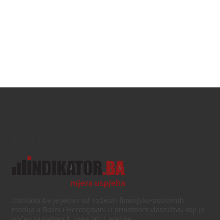
Text/HTML
Indikator.ba je jedan od vodećih finasijsko-poslovnih
medija u Bosni i Hercegovini u privatnom vlasništvu koji je
počeo sa radom 1. juna 2011 godine.