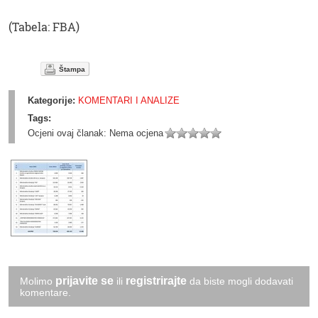
(Tabela: FBA)
Štampa
Kategorije:
KOMENTARI I ANALIZE
Tags:
Ocjeni ovaj članak:
Nema ocjena
prijavite se
registrirajte
Molimo
ili
da biste mogli dodavati
komentare.