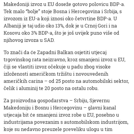
Makedoniji izvoz u EU doseže gotovo polovicu BDP-a.
Tek malo “bolje” stoje Bosna i Hercegovina i Srbija, s
izvozom iz EU-a koji iznosi oko četvrtine BDP-a. U
Albaniji je taj udio oko 13%, dok je u Crnoj Gori i na
Kosovu oko 3% BDP-a, što je još uvijek puno više od
njihovog izvoza u SAD.
To znači da će Zapadni Balkan osjetiti utjecaj
trgovinskog rata neizravno, kroz smanjeni izvoz u EU,
čiji se vlastiti izvoz očekuje u padu zbog visoke
izloženosti američkom tržištu i novouvedenih
američkih carina – od 25 posto na automobilski sektor,
čelik i aluminij te 20 posto na ostalu robu.
Za proizvodna gospodarstva – Srbiju, Sjevernu
Makedoniju i Bosnu i Hercegovinu – glavni kanal
utjecaja bit će smanjeni izvoz robe u EU, posebno u
industrijama povezanim s automobilskom industrijom,
koje su nedavno preuzele preveliku ulogu u tim