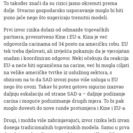
To također znači da su rizici jasno okrenuti prema
dolje. Stvarno gospodarsko usporavanje moglo bi biti
puno jače nego što sugeriraju trenutni modeli.
Prvi izvor rizika dolazi od odmazde trgovačkih
partnera, prvenstveno Kine i EU-a. Kina je već
odgovorila carinama od 34 posto na američku robu. EU
tek treba djelovati, ali izvješća pokazuju da je vjerojatan
snažan i koordiniran odgovor. Neki očekuju da reakcija
EU-a neće biti ograničena na carine, već bi mogla ciljati
na velike američke tvrtke iz uslužnog sektora, s
obzirom na to da SAD izvozi puno više usluga u EU
nego što uvozi. Takav bi potez gotovo sigurno izazvao
daljnju eskalaciju od strane SAD-a – daljnje podizanje
carina i moguće poduzimanje drugih mjera. To bi pak
moglo dovesti do nove runde protumjera i Kine i EU-a.
Drugi, i možda više zabrinjavajući, izvor rizika leži izvan
dosega tradicionalnih trgovinskih modela. Samo u prva