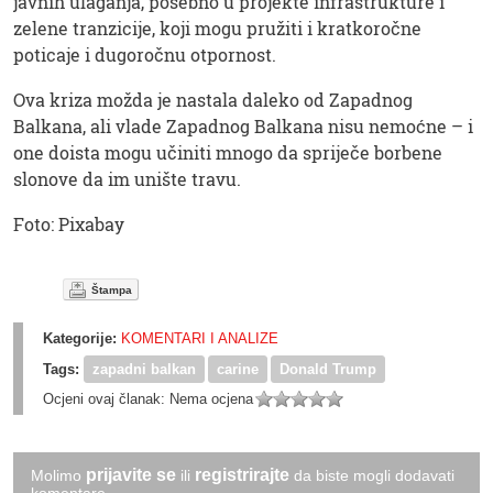
javnih ulaganja, posebno u projekte infrastrukture i
zelene tranzicije, koji mogu pružiti i kratkoročne
poticaje i dugoročnu otpornost.
Ova kriza možda je nastala daleko od Zapadnog
Balkana, ali vlade Zapadnog Balkana nisu nemoćne – i
one doista mogu učiniti mnogo da spriječe borbene
slonove da im unište travu.
Foto: Pixabay
Štampa
Kategorije:
KOMENTARI I ANALIZE
Tags:
zapadni balkan
carine
Donald Trump
Ocjeni ovaj članak:
Nema ocjena
prijavite se
registrirajte
Molimo
ili
da biste mogli dodavati
komentare.