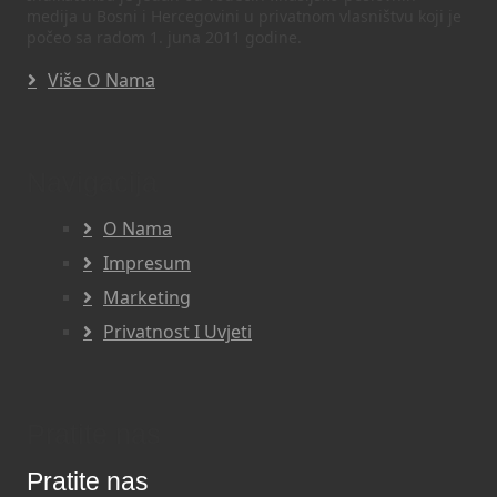
medija u Bosni i Hercegovini u privatnom vlasništvu koji je
počeo sa radom 1. juna 2011 godine.
Više O Nama
Navigacija
O Nama
Impresum
Marketing
Privatnost I Uvjeti
Pratite nas
Pratite nas