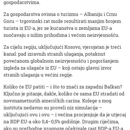
gospodarstvima.
Za gospodarstva ovisna o turizmu – Albaniju i Crnu
Goru – trgovinski rat može rezultirati manjim brojem
turista iz EU-a, jer se kućanstva u zemljama EU-a
suočavaju s nižim prihodima i većom neizvjesnošću.
Za cijelu regiju, uključujući Kosovo, vjerojatan je treći
kanal: pad izravnih stranih ulaganja, potaknut
povećanom globalnom neizvjesnošću i pogoršanjem
izgleda za ulagače iz EU – koji ostaju glavni izvor
stranih ulaganja u većini regije.
Koliko će EU patiti – i što to znači za zapadni Balkan?
Ključno je pitanje, dakle, koliko će sama EU stradati od
novonametnutih američkih carina. Kolege s mog
instituta nedavno su proveli niz simulacija –
uključujući ovu i ovu – i većina procjenjuje da je utjecaj
na BDP EU-a oko 0,4–0,5% godišnje. Drugim riječima,
ako su prethodne prognoze očekivale rast BDP-a EU-a