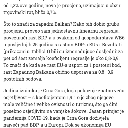
od 1,2% ove godine, nova je procjena, uzimajući u obzir
trgovinski rat, bliža 0,7%.
Što to znači za zapadni Balkan? Kako bih dobio grubu
procjenu, proveo sam jednostavnu linearnu regresiju,
povezujući rast BDP-a u svakom od gospodarstava WB6
u posljednjih 25 godina s rastom BDP-a EU-a. Rezultati
(prikazani u Tablici 1) bili su iznenađujuće dosljedni: za
pet od šest zemalja koeficijent regresije je oko 0,8-0,9.
To znači da kada se rast EU-a uspori za 1 postotni bod,
rast Zapadnog Balkana obično usporava za 0,8–0,9
postotnih bodova.
Jedina iznimka je Crna Gora, koja pokazuje znatno veću
osjetljivost – s koeficijentom 1,9. To je zbog njegove
male veličine i velike ovisnosti o turizmu, što ga čini
posebno osjetljivim na vanjske šokove. Jasan primjer je
pandemija COVID-19, kada je Crna Gora doživjela
najveći pad BDP-a u Europi. Dok se ekonomija EU