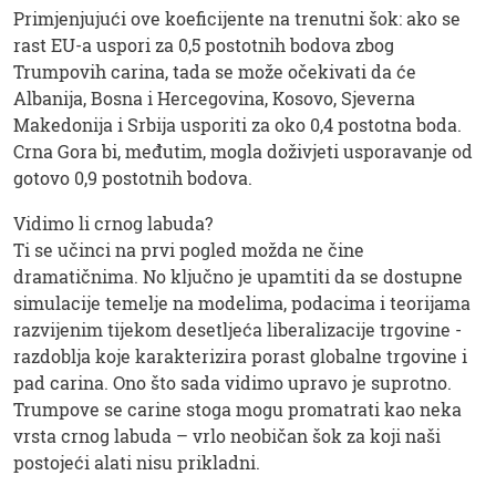
Primjenjujući ove koeficijente na trenutni šok: ako se
rast EU-a uspori za 0,5 postotnih bodova zbog
Trumpovih carina, tada se može očekivati ​​da će
Albanija, Bosna i Hercegovina, Kosovo, Sjeverna
Makedonija i Srbija usporiti za oko 0,4 postotna boda.
Crna Gora bi, međutim, mogla doživjeti usporavanje od
gotovo 0,9 postotnih bodova.
Vidimo li crnog labuda?
Ti se učinci na prvi pogled možda ne čine
dramatičnima. No ključno je upamtiti da se dostupne
simulacije temelje na modelima, podacima i teorijama
razvijenim tijekom desetljeća liberalizacije trgovine -
razdoblja koje karakterizira porast globalne trgovine i
pad carina. Ono što sada vidimo upravo je suprotno.
Trumpove se carine stoga mogu promatrati kao neka
vrsta crnog labuda – vrlo neobičan šok za koji naši
postojeći alati nisu prikladni.