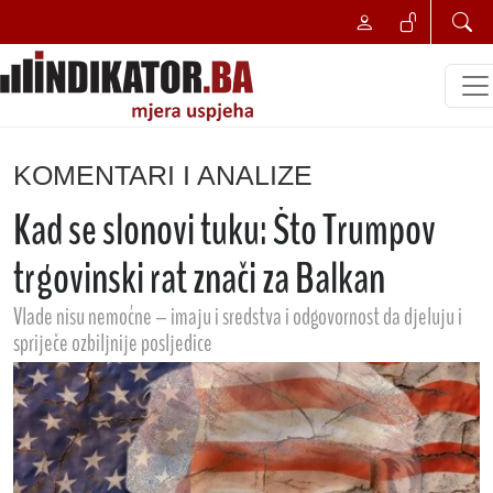
KOMENTARI I ANALIZE
Kad se slonovi tuku: Što Trumpov
trgovinski rat znači za Balkan
Vlade nisu nemoćne – imaju i sredstva i odgovornost da djeluju i
spriječe ozbiljnije posljedice