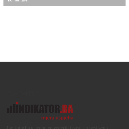
Text/HTML
Indikator.ba je jedan od vodećih finasijsko-poslovnih