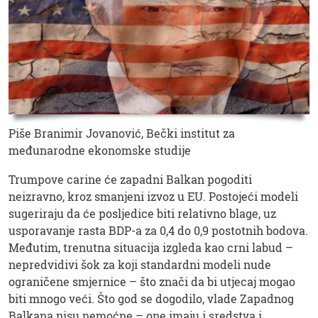
Piše Branimir Jovanović, Bečki institut za
međunarodne ekonomske studije
Trumpove carine će zapadni Balkan pogoditi
neizravno, kroz smanjeni izvoz u EU. Postojeći modeli
sugeriraju da će posljedice biti relativno blage, uz
usporavanje rasta BDP-a za 0,4 do 0,9 postotnih bodova.
Međutim, trenutna situacija izgleda kao crni labud –
nepredvidivi šok za koji standardni modeli nude
ograničene smjernice – što znači da bi utjecaj mogao
biti mnogo veći. Što god se dogodilo, vlade Zapadnog
Balkana nisu nemoćne – one imaju i sredstva i