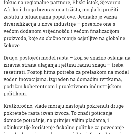
fokus na regionalne partnere, Bliski istok, Sjevernu
Afriku i druga brzorastuća tržišta, mogla bi pružiti
zaštitu u situacijama poput ove. Jednako je važna
diversifikacija u nove industrije – posebice one s
većom dodanom vrijednošću i većom finalizacijom
proizvoda, koje su obično manje osjetljive na globalne
šokove.
Drugo, postojeći model rasta – koji se snažno oslanja na
izravna strana ulaganja i jeftinu radnu snagu – treba
resetirati. Postoji hitna potreba za prelaskom na model
vođen inovacijama, izgrađen na domaćim tvrtkama,
podržan koherentnom i proaktivnom industrijskom
politikom.
Kratkoročno, vlade moraju nastojati pokrenuti druge
pokretače rasta izvan izvoza. To znači poticanje
domaće potrošnje, na primjer višim plaćama, i
učinkovitije korištenje fiskalne politike za povećanje