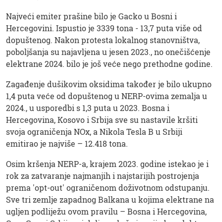
Najveći emiter prašine bilo je Gacko u Bosni i
Hercegovini. Ispustio je 3339 tona - 13,7 puta više od
dopuštenog. Nakon protesta lokalnog stanovništva,
poboljšanja su najavljena u jesen 2023., no onečišćenje
elektrane 2024. bilo je još veće nego prethodne godine.
Zagađenje dušikovim oksidima također je bilo ukupno
1,4 puta veće od dopuštenog u NERP-ovima zemalja u
2024., u usporedbi s 1,3 puta u 2023. Bosna i
Hercegovina, Kosovo i Srbija sve su nastavile kršiti
svoja ograničenja NOx, a Nikola Tesla B u Srbiji
emitirao je najviše – 12.418 tona.
Osim kršenja NERP-a, krajem 2023. godine istekao je i
rok za zatvaranje najmanjih i najstarijih postrojenja
prema 'opt-out' ograničenom doživotnom odstupanju.
Sve tri zemlje zapadnog Balkana u kojima elektrane na
ugljen podliježu ovom pravilu – Bosna i Hercegovina,