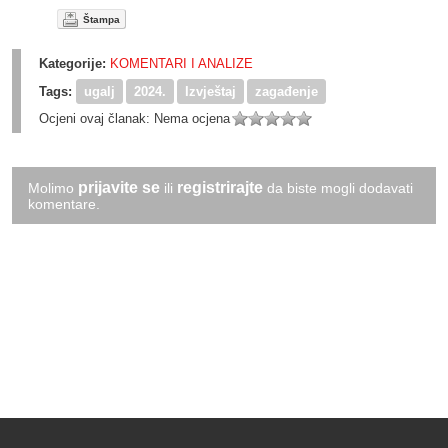
Štampa
Kategorije:
KOMENTARI I ANALIZE
Tags:
ugalj
2024.
Izvještaj
zagađenje
Ocjeni ovaj članak:
Nema ocjena
prijavite se
registrirajte
Molimo
ili
da biste mogli dodavati
komentare.