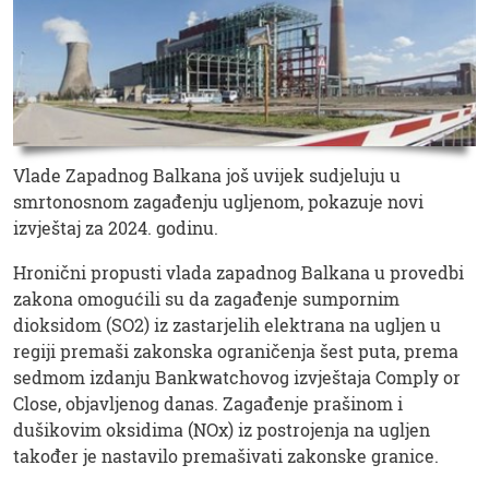
Vlade Zapadnog Balkana još uvijek sudjeluju u
smrtonosnom zagađenju ugljenom, pokazuje novi
izvještaj za 2024. godinu.
Hronični propusti vlada zapadnog Balkana u provedbi
zakona omogućili su da zagađenje sumpornim
dioksidom (SO2) iz zastarjelih elektrana na ugljen u
regiji premaši zakonska ograničenja šest puta, prema
sedmom izdanju Bankwatchovog izvještaja Comply or
Close, objavljenog danas. Zagađenje prašinom i
dušikovim oksidima (NOx) iz postrojenja na ugljen
također je nastavilo premašivati ​​zakonske granice.