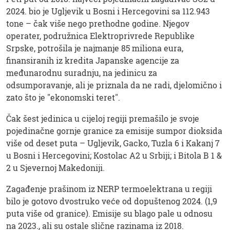
2024. bio je Ugljevik u Bosni i Hercegovini sa 112.943
tone – čak više nego prethodne godine. Njegov
operater, podružnica Elektroprivrede Republike
Srpske, potrošila je najmanje 85 miliona eura,
finansiranih iz kredita Japanske agencije za
međunarodnu suradnju, na jedinicu za
odsumporavanje, ali je priznala da ne radi, djelomično i
zato što je "ekonomski teret".
Čak šest jedinica u cijeloj regiji premašilo je svoje
pojedinačne gornje granice za emisije sumpor dioksida
više od deset puta – Ugljevik, Gacko, Tuzla 6 i Kakanj 7
u Bosni i Hercegovini; Kostolac A2 u Srbiji; i Bitola B 1 &
2 u Sjevernoj Makedoniji.
Zagađenje prašinom iz NERP termoelektrana u regiji
bilo je gotovo dvostruko veće od dopuštenog 2024. (1,9
puta više od granice). Emisije su blago pale u odnosu
na 2023., ali su ostale slične razinama iz 2018.