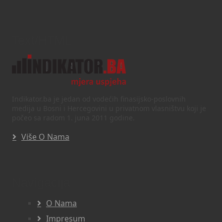
Text/HTML
Indikator.ba je jedan od vodećih finasijsko-poslovnih
medija u Bosni i Hercegovini u privatnom vlasništvu koji je
počeo sa radom 1. juna 2011 godine.
Više O Nama
Navigacija
O Nama
Impresum