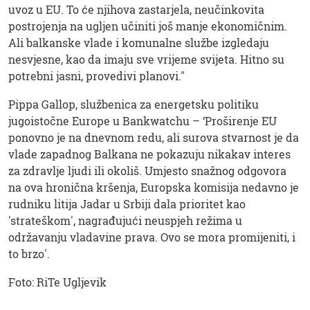
uvoz u EU. To će njihova zastarjela, neučinkovita
postrojenja na ugljen učiniti još manje ekonomičnim.
Ali balkanske vlade i komunalne službe izgledaju
nesvjesne, kao da imaju sve vrijeme svijeta. Hitno su
potrebni jasni, provedivi planovi."
Pippa Gallop, službenica za energetsku politiku
jugoistočne Europe u Bankwatchu – ‘Proširenje EU
ponovno je na dnevnom redu, ali surova stvarnost je da
vlade zapadnog Balkana ne pokazuju nikakav interes
za zdravlje ljudi ili okoliš. Umjesto snažnog odgovora
na ova hronična kršenja, Europska komisija nedavno je
rudniku litija Jadar u Srbiji dala prioritet kao
'strateškom', nagrađujući neuspjeh režima u
održavanju vladavine prava. Ovo se mora promijeniti, i
to brzo'.
Foto: RiTe Ugljevik