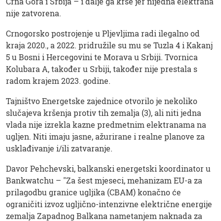
Crna Gora i Srbija – i dalje ga krše jer nijedna elektrana
nije zatvorena.
Crnogorsko postrojenje u Pljevljima radi ilegalno od
kraja 2020., a 2022. pridružile su mu se Tuzla 4 i Kakanj
5 u Bosni i Hercegovini te Morava u Srbiji. Tvornica
Kolubara A, također u Srbiji, također nije prestala s
radom krajem 2023. godine.
Tajništvo Energetske zajednice otvorilo je nekoliko
slučajeva kršenja protiv tih zemalja (3), ali niti jedna
vlada nije izrekla kazne predmetnim elektranama na
ugljen. Niti imaju jasne, ažurirane i realne planove za
usklađivanje i/ili zatvaranje.
Davor Pehchevski, balkanski energetski koordinator u
Bankwatchu – "Za šest mjeseci, mehanizam EU-a za
prilagodbu granice ugljika (CBAM) konačno će
ograničiti izvoz ugljično-intenzivne električne energije
zemalja Zapadnog Balkana nametanjem naknada za