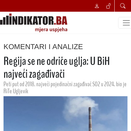
KOMENTARI I ANALIZE
Regija se ne odriče uglja: U BiH
najveći zagađivači
Peti put od 2018. najveći pojedinačni zagađivač SO2 u 2024. bio je
RiTe Ugljevik