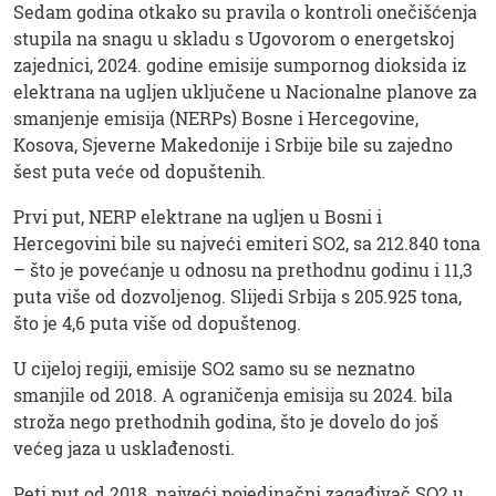
Sedam godina otkako su pravila o kontroli onečišćenja
stupila na snagu u skladu s Ugovorom o energetskoj
zajednici, 2024. godine emisije sumpornog dioksida iz
elektrana na ugljen uključene u Nacionalne planove za
smanjenje emisija (NERPs) Bosne i Hercegovine,
Kosova, Sjeverne Makedonije i Srbije bile su zajedno
šest puta veće od dopuštenih.
Prvi put, NERP elektrane na ugljen u Bosni i
Hercegovini bile su najveći emiteri SO2, sa 212.840 tona
– što je povećanje u odnosu na prethodnu godinu i 11,3
puta više od dozvoljenog. Slijedi Srbija s 205.925 tona,
što je 4,6 puta više od dopuštenog.
U cijeloj regiji, emisije SO2 samo su se neznatno
smanjile od 2018. A ograničenja emisija su 2024. bila
stroža nego prethodnih godina, što je dovelo do još
većeg jaza u usklađenosti.
Peti put od 2018. najveći pojedinačni zagađivač SO2 u