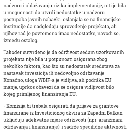
nadzoru i ublažavanju rizika implementacije; niti je bila
u mogućnosti da utvrdi nedostatke u nadzoru
postupaka javnih nabavki oslanjala se na finansijske
institucije da nadgledaju sprovođenje projekata, ali
njihov rad je povremeno imao nedostatke, navodi se,
između ostalog.
Također sutvrđeno je da održivost sedam uzorkovanih
projekata nije bila u potpunosti osigurana zbog
nekoliko faktora, kao što su nedostatak sredstava za
nastavak investicija ili nedovoljno održavanje.
Konačno, uloga WBIF-a je vidljiva, ali podrška EU
manje, uprkos obavezi da se osigura vidljivost bilo
kojeg primljenog finansiranja EU.
- Komisija bi trebala osigurati da prijave za grantove
finansirane iz Investicionog okvira za Zapadni Balkan:
uključuju adekvatne mjere održivosti (npr. aranžmani
održavanja i finansiranje); i sadrže specifične aktivnosti