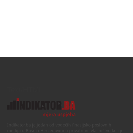
Text/HTML
Indikator.ba je jedan od vodećih finasijsko-poslovnih
medija u Bosni i Hercegovini u privatnom vlasništvu koji je