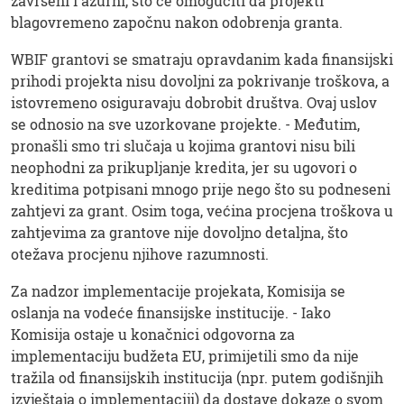
završeni i ažurni, što će omogućiti da projekti
blagovremeno započnu nakon odobrenja granta.
WBIF grantovi se smatraju opravdanim kada finansijski
prihodi projekta nisu dovoljni za pokrivanje troškova, a
istovremeno osiguravaju dobrobit društva. Ovaj uslov
se odnosio na sve uzorkovane projekte. - Međutim,
pronašli smo tri slučaja u kojima grantovi nisu bili
neophodni za prikupljanje kredita, jer su ugovori o
kreditima potpisani mnogo prije nego što su podneseni
zahtjevi za grant. Osim toga, većina procjena troškova u
zahtjevima za grantove nije dovoljno detaljna, što
otežava procjenu njihove razumnosti.
Za nadzor implementacije projekata, Komisija se
oslanja na vodeće finansijske institucije. - Iako
Komisija ostaje u konačnici odgovorna za
implementaciju budžeta EU, primijetili smo da nije
tražila od finansijskih institucija (npr. putem godišnjih
izvještaja o implementaciji) da dostave dokaze o svom