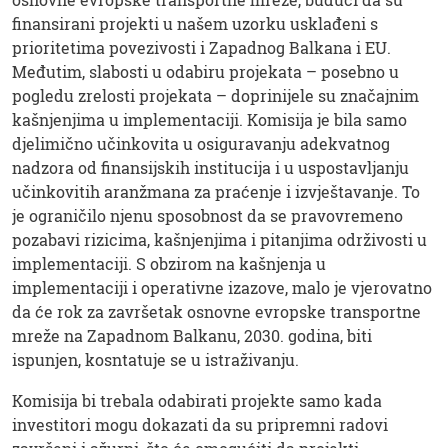
finansirani projekti u našem uzorku usklađeni s
prioritetima povezivosti i Zapadnog Balkana i EU.
Međutim, slabosti u odabiru projekata – posebno u
pogledu zrelosti projekata – doprinijele su značajnim
kašnjenjima u implementaciji. Komisija je bila samo
djelimično učinkovita u osiguravanju adekvatnog
nadzora od finansijskih institucija i u uspostavljanju
učinkovitih aranžmana za praćenje i izvještavanje. To
je ograničilo njenu sposobnost da se pravovremeno
pozabavi rizicima, kašnjenjima i pitanjima održivosti u
implementaciji. S obzirom na kašnjenja u
implementaciji i operativne izazove, malo je vjerovatno
da će rok za završetak osnovne evropske transportne
mreže na Zapadnom Balkanu, 2030. godina, biti
ispunjen, kosntatuje se u istraživanju.
Komisija bi trebala odabirati projekte samo kada
investitori mogu dokazati da su pripremni radovi