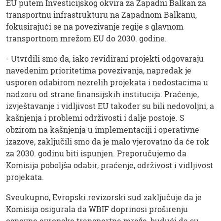
EU putem Investicijskog okvira za Zapadni Balkan za
transportnu infrastrukturu na Zapadnom Balkanu,
fokusirajući se na povezivanje regije s glavnom
transportnom mrežom EU do 2030. godine.
- Utvrdili smo da, iako revidirani projekti odgovaraju
navedenim prioritetima povezivanja, napredak je
usporen odabirom nezrelih projekata i nedostacima u
nadzoru od strane finansijskih institucija. Praćenje,
izvještavanje i vidljivost EU također su bili nedovoljni, a
kašnjenja i problemi održivosti i dalje postoje. S
obzirom na kašnjenja u implementaciji i operativne
izazove, zaključili smo da je malo vjerovatno da će rok
za 2030. godinu biti ispunjen. Preporučujemo da
Komisija poboljša odabir, praćenje, održivost i vidljivost
projekata.
Sveukupno, Evropski revizorski sud zaključuje da je
Komisija osigurala da WBIF doprinosi proširenju
osnovne evropske transportne mreže, budući da su