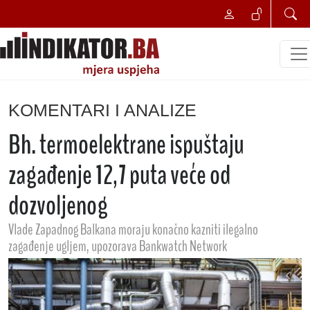
KOMENTARI I ANALIZE
Bh. termoelektrane ispuštaju
zagađenje 12,7 puta veće od
dozvoljenog
Vlade Zapadnog Balkana moraju konačno kazniti ilegalno
zagađenje ugljem, upozorava Bankwatch Network