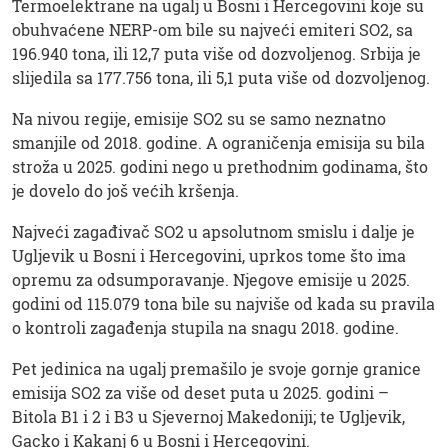
Termoelektrane na ugalj u Bosni i Hercegovini koje su
obuhvaćene NERP-om bile su najveći emiteri SO2, sa
196.940 tona, ili 12,7 puta više od dozvoljenog. Srbija je
slijedila sa 177.756 tona, ili 5,1 puta više od dozvoljenog.
Na nivou regije, emisije SO2 su se samo neznatno
smanjile od 2018. godine. A ograničenja emisija su bila
stroža u 2025. godini nego u prethodnim godinama, što
je dovelo do još većih kršenja.
Najveći zagađivač SO2 u apsolutnom smislu i dalje je
Ugljevik u Bosni i Hercegovini, uprkos tome što ima
opremu za odsumporavanje. Njegove emisije u 2025.
godini od 115.079 tona bile su najviše od kada su pravila
o kontroli zagađenja stupila na snagu 2018. godine.
Pet jedinica na ugalj premašilo je svoje gornje granice
emisija SO2 za više od deset puta u 2025. godini –
Bitola B1 i 2 i B3 u Sjevernoj Makedoniji; te Ugljevik,
Gacko i Kakanj 6 u Bosni i Hercegovini.