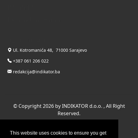
Kontakt
Kontaktirajte nas
INDIKATOR d.o.o.
Ul. Kotromanića 48, 71000 Sarajevo
+387 061 206 022
redakcija@indikator.ba
©
Copyright 2026 by INDIKATOR d.o.o.
, All Right
Reserved.
Terms Of Use
|
Privacy Statement
Powered by THYME SYSTEMS doo
This website uses cookies to ensure you get