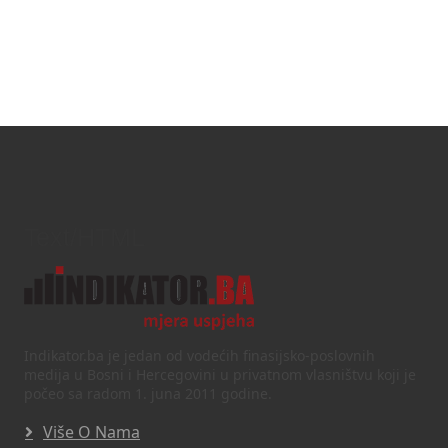
Text/HTML
Indikator.ba je jedan od vodećih finasijsko-poslovnih
medija u Bosni i Hercegovini u privatnom vlasništvu koji je
počeo sa radom 1. juna 2011 godine.
Više O Nama