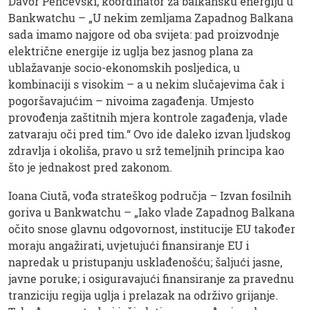
Davor Pehčevski, koordinator za balkansku energiju u
Bankwatchu – „U nekim zemljama Zapadnog Balkana
sada imamo najgore od oba svijeta: pad proizvodnje
električne energije iz uglja bez jasnog plana za
ublažavanje socio-ekonomskih posljedica, u
kombinaciji s visokim – a u nekim slučajevima čak i
pogoršavajućim – nivoima zagađenja. Umjesto
provođenja zaštitnih mjera kontrole zagađenja, vlade
zatvaraju oči pred tim.“ Ovo ide daleko izvan ljudskog
zdravlja i okoliša, pravo u srž temeljnih principa kao
što je jednakost pred zakonom.
Ioana Ciută, vođa strateškog područja – Izvan fosilnih
goriva u Bankwatchu – „Iako vlade Zapadnog Balkana
očito snose glavnu odgovornost, institucije EU također
moraju angažirati, uvjetujući finansiranje EU i
napredak u pristupanju usklađenošću; šaljući jasne,
javne poruke; i osiguravajući finansiranje za pravednu
tranziciju regija uglja i prelazak na održivo grijanje.