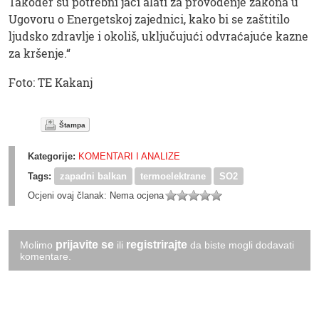
Također su potrebni jači alati za provođenje zakona u
Ugovoru o Energetskoj zajednici, kako bi se zaštitilo
ljudsko zdravlje i okoliš, uključujući odvraćajuće kazne
za kršenje.“
Foto: TE Kakanj
Štampa
Kategorije:
KOMENTARI I ANALIZE
Tags:
zapadni balkan
termoelektrane
SO2
Ocjeni ovaj članak:
Nema ocjena
prijavite se
registrirajte
Molimo
ili
da biste mogli dodavati
komentare.