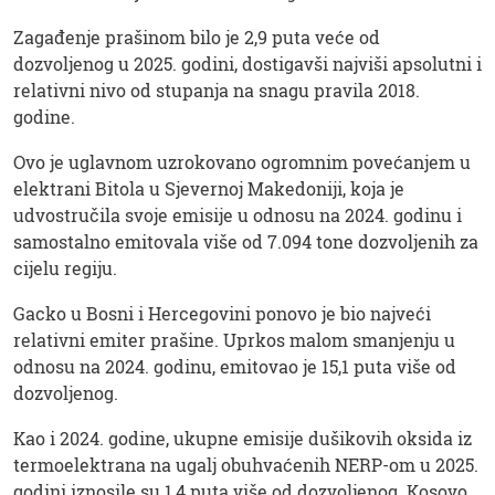
Zagađenje prašinom bilo je 2,9 puta veće od
dozvoljenog u 2025. godini, dostigavši ​​najviši apsolutni i
relativni nivo od stupanja na snagu pravila 2018.
godine.
Ovo je uglavnom uzrokovano ogromnim povećanjem u
elektrani Bitola u Sjevernoj Makedoniji, koja je
udvostručila svoje emisije u odnosu na 2024. godinu i
samostalno emitovala više od 7.094 tone dozvoljenih za
cijelu regiju.
Gacko u Bosni i Hercegovini ponovo je bio najveći
relativni emiter prašine. Uprkos malom smanjenju u
odnosu na 2024. godinu, emitovao je 15,1 puta više od
dozvoljenog.
Kao i 2024. godine, ukupne emisije dušikovih oksida iz
termoelektrana na ugalj obuhvaćenih NERP-om u 2025.
godini iznosile su 1,4 puta više od dozvoljenog. Kosovo,