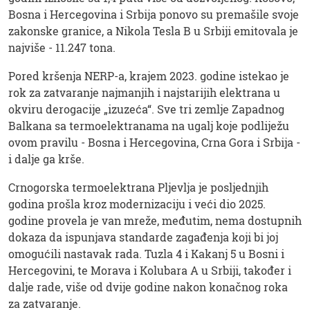
Bosna i Hercegovina i Srbija ponovo su premašile svoje
zakonske granice, a Nikola Tesla B u Srbiji emitovala je
najviše - 11.247 tona.
Pored kršenja NERP-a, krajem 2023. godine istekao je
rok za zatvaranje najmanjih i najstarijih elektrana u
okviru derogacije „izuzeća“. Sve tri zemlje Zapadnog
Balkana sa termoelektranama na ugalj koje podliježu
ovom pravilu - Bosna i Hercegovina, Crna Gora i Srbija -
i dalje ga krše.
Crnogorska termoelektrana Pljevlja je posljednjih
godina prošla kroz modernizaciju i veći dio 2025.
godine provela je van mreže, međutim, nema dostupnih
dokaza da ispunjava standarde zagađenja koji bi joj
omogućili nastavak rada. Tuzla 4 i Kakanj 5 u Bosni i
Hercegovini, te Morava i Kolubara A u Srbiji, također i
dalje rade, više od dvije godine nakon konačnog roka
za zatvaranje.