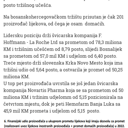
posto tržišnog učešća.
Na bosanskohercegovačkom tržištu prisutan je čak 201
proizvođač lijekova, od čega je osam domaćih.
Lidersku poziciju drži švicarska kompanija F.
Hoffmann - La Roche Ltd sa prometom od 78,3 miliona
KM i tržišnim učešćem od 8,79 posto, slijedi Bosnalijek
sa prometom od 57,0 mil KM i udjelom od 6,40 posto.
Treće mjesto drži slovenska Krka Novo Mesto koja ima
tržišni udio od 5,64 posto, a ostvarila je promet od 50,25
miliona KM.
U top pet proizvođača uvrstila se još jedan švicarska
kompanija Novartis Pharma koja se sa prometom od 50
miliona KM i tržinim udjelomm od 5,15 pozicionirala na
četvrtom mjestu, dok je peti Hemofarm Banja Luka sa
45,9 mil KM prometa i udjelom od 5,15 posto.