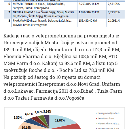
Kada je rijač o veleprometnicima na prvom mjestu je
Herceegovinalijek Mostar koji je ostvario promet od
139,9 mil KM, slijede Hemofarm d.o.o. sa 112,3 mil KM,
Phoenix Pharma d.o.o. Bijeljina sa 108,6 mil KM, PTD
MGM Farm d.o.o. Kakanj sa 92,6 mil KM, a listu top 5
zaokružuje Roche d.o.o. - Roche Ltd sa 78,3 mil KM.
Na poziciji od šestog do 10 mjesta su domaći
veleprometnici Interpromet d.o.o.Novi Grad, Unifarm
d.o.o.Lukavac, Farmacija 2011 d.o.o.Bihać , Tuzla-Farm
d.o.o Tuzla i Farmavita d.o.o.Vogošća.