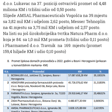
d.o.o. Lukavac na 37. poziciji ostvarivši promet od 4,48
miliona KM i tržišni udio od 0,50 posto.
Slijede AMSAL Pharmaceuticals Vogošća na 39.mjestu
sa 3,82 mil KM i udjelom 2,62 posto, Messer Tehnoplin
na 41.mjestu sa 3,75 mil KM i udjelom od 2,57 posto.
Na listi su još širokobriješka tvrtka Natura Pharm d.o.o.
koja je 84. sa 1,0 mil KM prometa (tržišni udio 0,11 posto)
i Pharmamed d.o.o. Travnik na 169. mjestu (promet
159,4 hiljade KM i udio 0,10 posto)