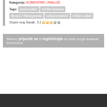
Kategorije:
KOMENTARI I ANALIZE
Tags:
proizvođači
tržište lijekova
Bosna i Hercegovina
veleprometnici
tržišni udjeli
Ocjeni ovaj članak:
3.2
prijavite se
registrirajte
Molimo
ili
da biste mogli dodavati
komentare.