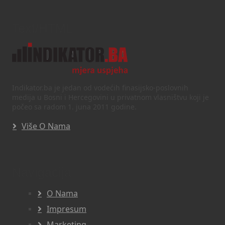
Text/HTML
Indikator.ba je jedan od vodećih finasijsko-poslovnih
medija u Bosni i Hercegovini u privatnom vlasništvu koji je
počeo sa radom 1. juna 2011 godine.
Više O Nama
Navigacija
O Nama
Impresum
Marketing