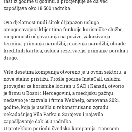
rast iz godine u godinu, a procjenjuje se da već
zapošljava oko 18.500 radnika.
Ova djelatnost nudi širok dijapazon usluga
omogućavajući klijentima funkcije korisničke službe,
mogućnosti odgovaranja na pozive, zakazivanja
termina, primanja narudžbi, praćenja narudžbi, obrade
kreditnih kartica, usluga rezervacije, primanje poruka i
drugo.
Više desetina kompanija otvoreno je u ovom sektoru, a
nove stalno pristižu. Prošle godine InstaCall, uslužni
provajder za korisnike lociran u SAD i Kanadi, otvorio
je firmu u Bosni i Hercegovini, a medijsku pažnju
nedavno je izazvala i firma Webhelp, osnovana 2021.
godine, koja je uselila u rekonstruisanu zgradu
nekadašnjeg Vila Parka u Sarajevu i najavila
zapošljavanje čak 500 radnika.
U proteklom periodu švedska kompanija Transcom