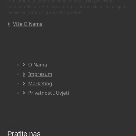
Indikator.ba je jedan od vodećih finasijsko-poslovnih
medija u Bosni i Hercegovini u privatnom vlasništvu koji je
počeo sa radom 1. juna 2011 godine.
Više O Nama
Navigacija
O Nama
Impresum
Marketing
Privatnost I Uvjeti
Pratite nas
Pratite nas