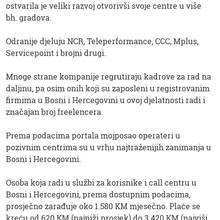
ostvarila je veliki razvoj otvorivši svoje centre u više
bh. gradova.
Odranije djeluju NCR, Teleperformance, CCC, Mplus,
Servicepoint i brojni drugi.
Mnoge strane kompanije regrutiraju kadrove za rad na
daljinu, pa osim onih koji su zaposleni u registrovanim
firmima u Bosni i Hercegovini u ovoj djelatnosti radi i
značajan broj freelencera.
Prema podacima portala mojposao operateri u
pozivnim centrima su u vrhu najtraženijih zanimanja u
Bosni i Hercegovini.
Osoba koja radi u službi za korisnike i call centru u
Bosni i Hercegovini, prema dostupnim podacima,
prosječno zarađuje oko 1.580 KM mjesečno. Plaće se
kreću od 620 KM (najniži prosjek) do 3.420 KM (najviši