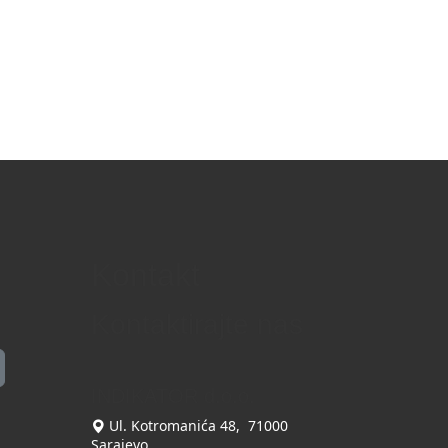
Kontakt
Kontaktirajte nas
INDIKATOR d.o.o.
Ul. Kotromanića 48, 71000
Sarajevo