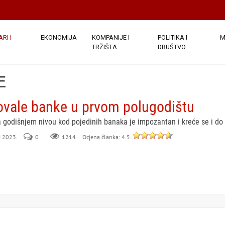
RI I
EKONOMIJA
KOMPANIJE I
POLITIKA I
M
TRŽIŠTA
DRUŠTVO
E
ovale banke u prvom polugodištu
 godišnjem nivou kod pojedinih banaka je impozantan i kreće se i do
li 2023.
0
Ocjena članka: 4.5
1214