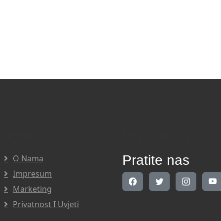
vigacija
Pratite nas
Pratite nas
O Nama
Impresum
Marketing
Privatnost I Uvjeti