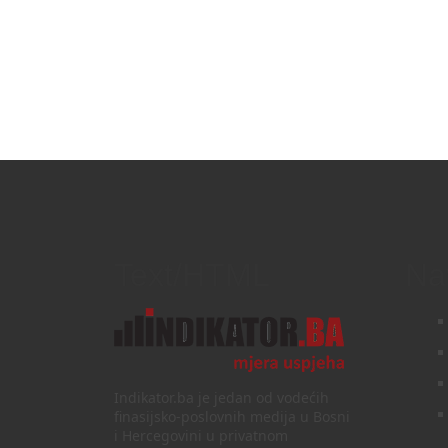
Text/HTML
Na
Indikator.ba je jedan od vodećih
finasijsko-poslovnih medija u Bosni
i Hercegovini u privatnom