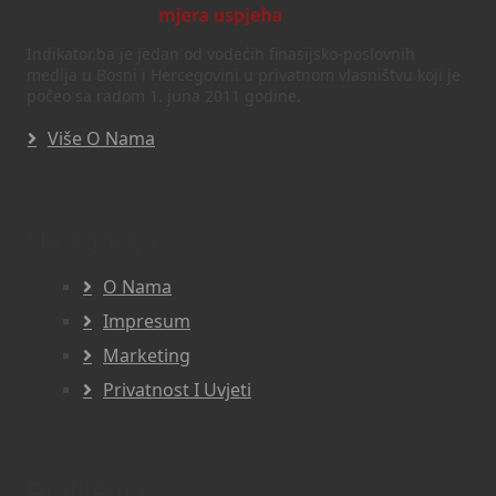
Indikator.ba je jedan od vodećih finasijsko-poslovnih
medija u Bosni i Hercegovini u privatnom vlasništvu koji je
počeo sa radom 1. juna 2011 godine.
Više O Nama
Navigacija
O Nama
Impresum
Marketing
Privatnost I Uvjeti
Pratite nas