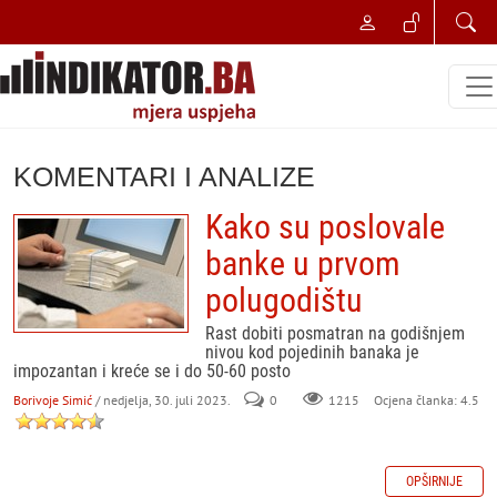
KOMENTARI I ANALIZE
Kako su poslovale
banke u prvom
polugodištu
Rast dobiti posmatran na godišnjem
nivou kod pojedinih banaka je
impozantan i kreće se i do 50-60 posto
Borivoje Simić
/ nedjelja, 30. juli 2023.
0
Ocjena članka: 4.5
1215
OPŠIRNIJE