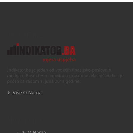
Text/HTML
Indikator.ba je jedan od vodećih finasijsko-poslovnih
medija u Bosni i Hercegovini u privatnom vlasništvu koji je
počeo sa radom 1. juna 2011 godine.
Više O Nama
Navigacija
O Nama