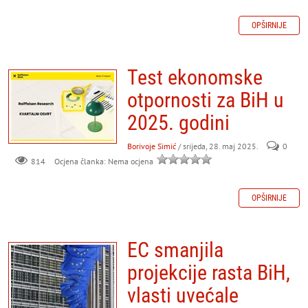
OPŠIRNIJE
Test ekonomske
otpornosti za BiH u
2025. godini
Borivoje Simić
/ srijeda, 28. maj 2025.
0
814
Ocjena članka: Nema ocjena
OPŠIRNIJE
EC smanjila
projekcije rasta BiH,
vlasti uvećale