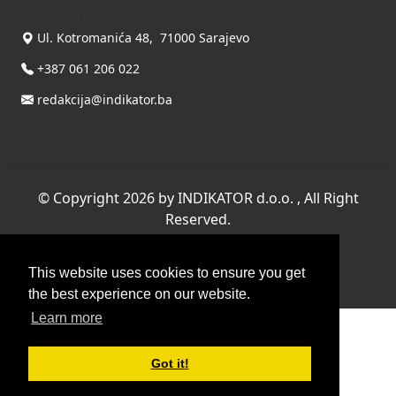
INDIKATOR d.o.o.
Ul. Kotromanića 48, 71000 Sarajevo
+387 061 206 022
redakcija@indikator.ba
©
Copyright 2026 by INDIKATOR d.o.o.
, All Right
Reserved.
Terms Of Use
|
Privacy Statement
This website uses cookies to ensure you get
Powered by THYME SYSTEMS doo
the best experience on our website.
Learn more
Got it!