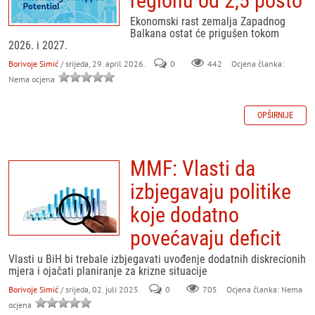
regionu od 2,5 posto
Ekonomski rast zemalja Zapadnog
Balkana ostat će prigušen tokom
2026. i 2027.
Borivoje Simić
/ srijeda, 29. april 2026.
0
442
Ocjena članka:
Nema ocjena
OPŠIRNIJE
MMF: Vlasti da
izbjegavaju politike
koje dodatno
povećavaju deficit
Vlasti u BiH bi trebale izbjegavati uvođenje dodatnih diskrecionih
mjera i ojačati planiranje za krizne situacije
Borivoje Simić
/ srijeda, 02. juli 2025.
0
705
Ocjena članka: Nema
ocjena