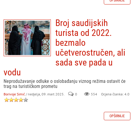
OPŠIRNIJE
Broj saudijskih
turista od 2022.
bezmalo
učetverostručen, ali
sada sve pada u
vodu
Neprodužavanje odluke o oslobađanju viznog režima ostavit će
trag na turističkom prometu
Borivoje Simić
/ nedjelja, 09. mart 2025.
0
554
Ocjena članka: 4.0
OPŠIRNIJE