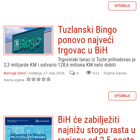
OPŠIRNIJE
Tuzlanski Bingo
ponovo najveći
trgovac u BiH
Trgovinski lanac iz Tuzle prihodovao je
2,3 milijarde KM i ostvario 128,6 miliona KM neto dobiti
Borivoje Simić
/ nedjelja, 17. maj 2026.
0
611
Ocjena članka:
Nema ocjena
OPŠIRNIJE
BiH će zabilježiti
najnižu stopu rasta u