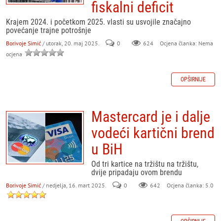
fiskalni deficit
Krajem 2024. i početkom 2025. vlasti su usvojile značajno
povećanje trajne potrošnje
Borivoje Simić
/ utorak, 20. maj 2025.
0
624
Ocjena članka: Nema
ocjena
OPŠIRNIJE
Mastercard je i dalje
vodeći kartični brend
u BiH
Od tri kartice na tržištu na tržištu,
dvije pripadaju ovom brendu
Borivoje Simić
/ nedjelja, 16. mart 2025.
0
642
Ocjena članka: 5.0