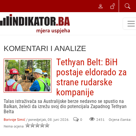
KOMENTARI I ANALIZE
Tethyan Belt: BiH
postaje eldorado za
strane rudarske
kompanije
Talas istraživača sa Australijske berze nedavno se spustio na
Balkan, želeći da izrežu svoj dio potencijala Zapadnog Tethyan
Belta
Borivoje Simić
/ ponedjeljak, 08. juni 2026.
0
Ocjena članka:
2451
Nema ocjena