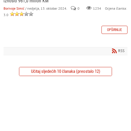
iznosio 961,0 milion KM
Borivoje Simić
/ nedjelja, 13. oktobar 2024.
0
Ocjena članka:
1234
3.0
OPŠIRNIJE
RSS
Učitaj sljedećih 10 članaka (preostalo 12)