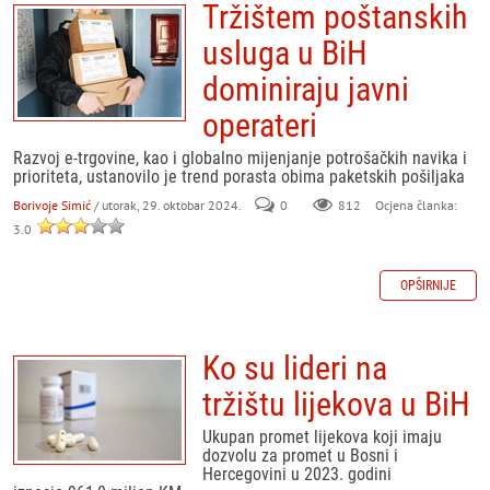
Tržištem poštanskih
usluga u BiH
dominiraju javni
operateri
Razvoj e-trgovine, kao i globalno mijenjanje potrošačkih navika i
prioriteta, ustanovilo je trend porasta obima paketskih pošiljaka
Borivoje Simić
/ utorak, 29. oktobar 2024.
0
812
Ocjena članka:
3.0
OPŠIRNIJE
Ko su lideri na
tržištu lijekova u BiH
Ukupan promet lijekova koji imaju
dozvolu za promet u Bosni i
Hercegovini u 2023. godini